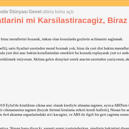
otiv Dünyası Genel
altına konu açtı.
tlarini mi Karsilastiracagiz, Biraz
 biraz morallerini bozarak, imkan olan konularda gozlerin acilmasini saglamak.
lli), satis fiyatlari uzerinden moral bozmak yok, biraz da yurt disi bakim masraflari
da yurt disi arac bakim kosullarindan ornekleri bu konuda toplayarak yurt ici arab
nu tetiklemek istiyorum. Aklima gelen detaylari ornek aracim uzerinden yaziyorum, a
2019 Eylul'de kiraliktan cikma arac olarak krediyle almama ragmen, ayrıca ABD'nin 
yit cikmamasina ragmen (buyuk ihtimal kiralama sirketi kendi halletti), Nissan bu a
n 4x4 aktarma organlarindaki sivi kacagini, ve ABS ile ilgili bir geri cagirma sorun
artiya: Nissan bana diyor ki, garanti suresi icerisindeyken, istedigin bakimlari disa