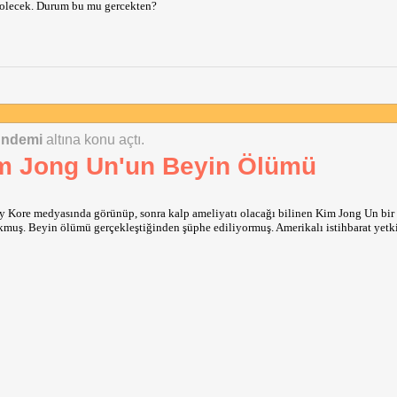
a olecek. Durum bu mu gercekten?
ündemi
altına konu açtı.
im Jong Un'un Beyin Ölümü
k; ne dersiniz, boyle bir sistem ister miydiniz?
ey Kore medyasında görünüp, sonra kalp ameliyatı olacağı bilinen Kim Jong Un bir
ş. Beyin ölümü gerçekleştiğinden şüphe ediliyormuş. Amerikalı istihbarat yetkil