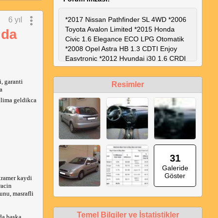
6 yıl
*2017 Nissan Pathfinder SL 4WD *2006
Toyota Avalon Limited *2015 Honda
 da
Civic 1.6 Elegance ECO LPG Otomatik
*2008 Opel Astra HB 1.3 CDTI Enjoy
Easytronic *2012 Hyundai i30 1.6 CRDI
Elite Manuel *2010 Chevrolet Cruze 1.6
LS Otm. *2001 Ford Focus HB 1.6
, garanti
Resimler
Ambiente Otm.
a
klima geldikca
31
Galeride
Göster
tramer kaydi
racin
unu, masrafli
Temel Bilgiler ve İstatistikler
rda baska