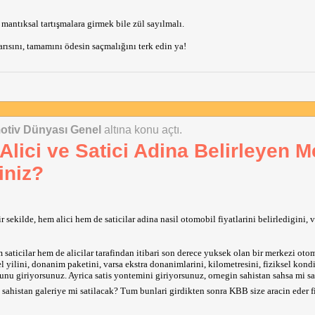
mantıksal tartışmalara girmek bile zül sayılmalı.
yarısını, tamamını ödesin saçmalığını terk edin ya!
otiv Dünyası Genel
altına konu açtı.
 Alici ve Satici Adina Belirleyen M
iniz?
ekilde, hem alici hem de saticilar adina nasil otomobil fiyatlarini belirledigini, 
aticilar hem de alicilar tarafindan itibari son derece yuksek olan bir merkezi oto
l yilini, donanim paketini, varsa ekstra donanimlarini, kilometresini, fiziksel kon
gunu giriyorsunuz. Ayrica satis yontemini giriyorsunuz, ornegin sahistan sahsa mi sa
 sahistan galeriye mi satilacak? Tum bunlari girdikten sonra KBB size aracin eder f