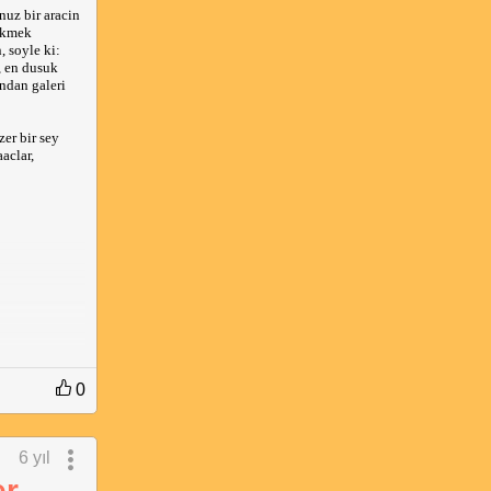
nuz bir aracin
cekmek
 soyle ki:
, en dusuk
ondan galeri
zer bir sey
aaclar,
0
6 yıl
er