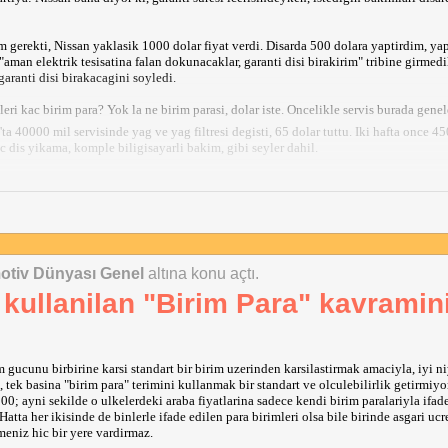
gerekti, Nissan yaklasik 1000 dolar fiyat verdi. Disarda 500 dolara yaptirdim, ya
aman elektrik tesisatina falan dokunacaklar, garanti disi birakirim" tribine girmedi
ranti disi birakacagini soyledi.
leri kac birim para? Yok la ne birim parasi, dolar iste. Oncelikle servis burada gen
a 40000 mil servisinde yag ve yag filtresi degisti, 65 dolar tuttu. Iki hafta once 4
c dis yikama, komple biligisayarli bakim, gibi seyler dahil.
 filtresi de degismeli dediler, 80 kusur dolar ekstra fiyat cikardilar. Size yaptirmak
taktim.
tabletler, premium ucretsiz
Starbucks
kahvesi ve cerezler.
yordu bu durum. Nissan'a sordum, orjinal smart anahtar 320 dolar, programlamamiz d
otiv Dünyası Genel
altına konu açtı.
ediler. Cok guzel bir siteden, orjinal Nissan anahtari (bir aractan cikma ama komple
 dolara ikinci orjinal anahtarimi yaptim. Disarda anahtarci 150 dolar
programlama
f
 kullanilan "Birim Para" kavramin
ucunu birbirine karsi standart bir birim uzerinden karsilastirmak amaciyla, iyi niy
 genelde daha tozsuz, kirsiz Turkiye'ye gore, ama bu frekans fazla bence.
 tek basina "birim para" terimini kullanmak bir standart ve olculebilirlik getirmiyor
00; ayni sekilde o ulkelerdeki araba fiyatlarina sadece kendi birim paralariyla ifade
ar yazildikca aklima birseyler yazabilirim.
Hatta her ikisinde de binlerle ifade edilen para birimleri olsa bile birinde asgari ucr
meniz hic bir yere vardirmaz.