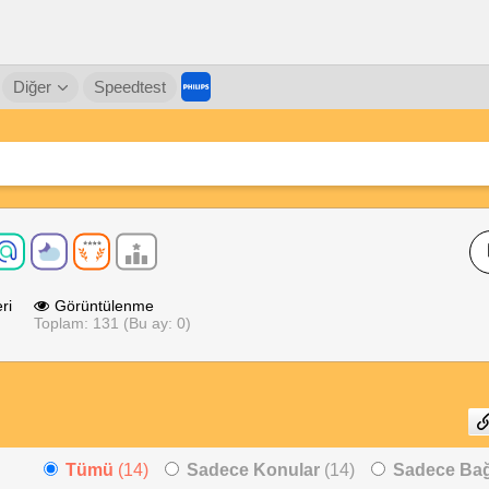
Diğer
Speedtest
ri
Görüntülenme
Toplam: 131 (Bu ay: 0)
Tümü
(14)
Sadece Konular
(14)
Sadece Bağl