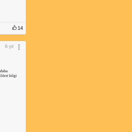
14
6 yıl
 daha
ileri bilgi