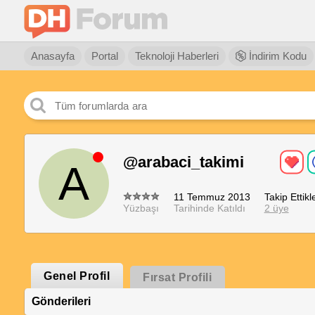
Anasayfa
Portal
Teknoloji Haberleri
İndirim Kodu
@arabaci_takimi
A
11 Temmuz 2013
Takip Ettikle
Yüzbaşı
Tarihinde Katıldı
2 üye
Genel Profil
Fırsat Profili
Gönderileri