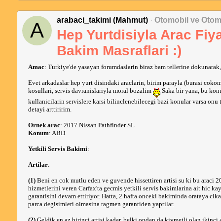
arabaci_takimi (Mahmut)
·
Otomobil ve Otom
A
Hep Yurtdisiyla Arac Fiya
Bakim Masraflari :)
Amac
: Turkiye'de yasayan forumdaslarin biraz bam tellerine dokunarak,
Evet arkadaslar hep yurt disindaki araclarin, birim parayla (burasi cokome
kosullari, servis davranislariyla moral bozalim
Saka bir yana, bu konu
kullanicilarin servislere karsi bilinclenebilecegi bazi konular varsa o
detayi arttiririm.
Ornek arac
: 2017 Nissan Pathfinder SL
Konum
: ABD
Yetkili Servis Bakimi
:
Artilar
:
(1)
Beni en cok mutlu eden ve guvende hissettiren artisi su ki bu araci 
hizmetlerini veren Carfax'ta gecmis yetkili servis bakimlarina ait hic ka
garantisini devam ettiriyor. Hatta, 2 hafta onceki bakiminda orataya cika
parca degisimleri olmasina ragmen garantiden yaptilar.
(2)
Geldik en az birinci artisi kadar, belki ondan da kiymetli olan ikinci 