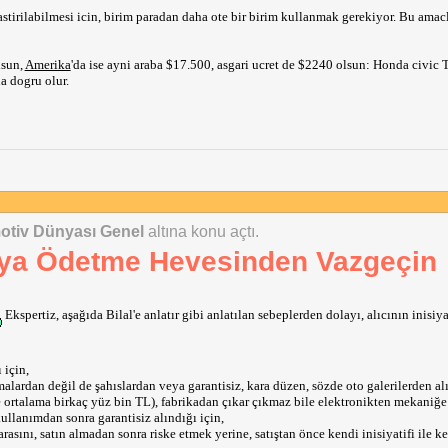
o yaptirmam gerekiyor, aylik 100 dolar oduyorum.
lastirilabilmesi icin, birim paradan daha ote bir birim kullanmak gerekiyor. Bu ama
lsun,
Amerika
'da ise ayni araba $17.500, asgari ucret de $2240 olsun: Honda civic 
I 235/65R 18" olarak yeniledim, 705 dolar para odedim. Burada da bir parantez, ABD
a dogru olur.
sa lastik basina 15-20 dolar takma parasi oduyorsunuz, ben de 4x15 dolar takma ici
ervis subesiyle (bir eyaletin bir sehrinde bulunan), son 1 seneye dayanan tecrubelerdi
in da fikir edinebilme sanslari artar.
rkiye'deki son zamanlarda anlatilan "zorunlu aksesuar" sacmaligini yasamayi bekl
in bir masallahini rica ederim, servis huzurumun nazar degerek bozulmasini istem
otiv Dünyası Genel
altına konu açtı.
ri birim para cinsinden yok hukmunde olsun
cıya Ödetme Hevesinden Vazgeçin
Ekspertiz, aşağıda Bilal'e anlatır gibi anlatılan sebeplerden dolayı, alıcının inisiyat
 için,
alardan değil de şahıslardan veya garantisiz, kara düzen, sözde oto galerilerden alı
e ortalama birkaç yüz bin TL), fabrikadan çıkar çıkmaz bile elektronikten mekaniğe 
ullanımdan sonra garantisiz alındığı için,
rasını, satın almadan sonra riske etmek yerine, satıştan önce kendi inisiyatifi ile ke