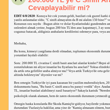
Cevaplayabilir mi?
EDIT 6/8/2020
: Konuya bir cok yorum geldi, bazilari cok guzrel katki
yanlis anlasmalar oldu; "C sinifi almayalim da B mi alalim 150 bine?" ve
Konunun ozu suydu : Bugun altin ve dolar fiyatlarindaki gundemden anla
onlemleri almak yerine, bugun 200 bin TL'den arac kapatmayi, 3 ay sonr
cogunuz batacak, aldiginiz arabalarin kredilerini odemeye para, veya a
Merhaba,
Bu konu, kimseyi yargilama derdi olmadan, toplumun ekonomik durumu ve
yorumlari faydali olabilir:
Soru: 200.000 TL civarina C sinifi basit araclari alanlar kimler? Hepsi a
zorunluluktan mi aliyor insanlar bu fiyatlara bu araclari? Yoksa elindeki h
da artik orta gelirliler araba almiyor mu? Veya artik Turkiye'de orta gel
altinda bekleteyim" diyenler var mi?
Ben ornegin Turkiye'de iyi para kazanan bir yazilim muhendisiyken, 201
dokunmustu bana, "Bu basit C sinifi araca bu parayi verdik" diye. Arada
TL, insanlar bunlari alabilmeyi nasil basariyor? Sakayla karisik "Nered
psikolojik olarak alamam, hem de zaten ekonomik durumum yetmezdi gi
Ornegin baska konularda Bir Skoda Kamiq'tir gidiyor, bayilerde yokmus, ga
durumdan/ Fazlasiyla haklilar, ama yine de "Kamiq almasam olmem, bun