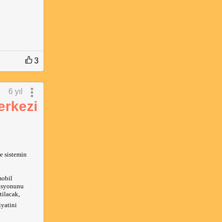
3
6 yıl
erkezi
ve sistemin
mobil
disyonunu
tilacak,
iyatini