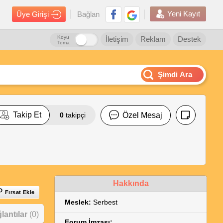
Yeni Kayıt
Üye Girişi
Bağlan
Koyu
İletişim
Reklam
Destek
Tema
Şimdi Ara
Takip Et
0
takipçi
Özel Mesaj
Hakkında
Fırsat Ekle
Meslek:
Serbest
antılar
(0)
Forum İmzası: