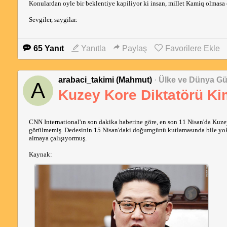
Konulardan oyle bir beklentiye kapiliyor ki insan, millet Kamiq olmas
Sevgiler, saygilar.
65 Yanıt
Yanıtla
Paylaş
Favorilere Ekle
arabaci_takimi (Mahmut)
·
Ülke ve Dünya G
A
Kuzey Kore Diktatörü K
Forumda, Turkiye ikinci el piyasasiyla ilgili sikayetlerin haddi hesabi yo
CNN International'ın son dakika haberine göre, en son 11 Nisan'da Kuz
görülmemiş. Dedesinin 15 Nisan'daki doğumgünü kutlamasında bile yokmu
almaya çalışıyormuş.
Kaynak: