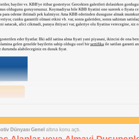
riler, bayiler vs. KBB'ye itibar gosteriyor. Gercekten galerileri dolasirken gordugu
koymus oldugunu goruyorsunuz. Koymadiysa bile KBB fiyatini one surerek o fiyata 
zla para odeme ihtimali pek kalmiyor. Ama KBB ederinden dusugune almak mumkun,
yor, cunku garantili olmasi etkisi vb. var, sonra galeriden, sonra sahistan satislar
ini satacak, alici cikmadi, paraya ihtiyaci var, galeriye olu fiyatina verecegine, siz 
sterilen eder fiyatlar. Ilki adil satina alma fiyati yani piyasasi, ikincisi de ona ben
lamina gelen genelde bayilerin sahip oldugu ozel bir
sertifika
ile satilan garanti ar
z durumda alabileceginiz en dusuk fiyat.
otiv Dünyası Genel
altına konu açtı.
rac Alanlar veya Almayi Dusunenl