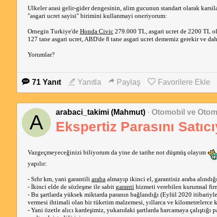
Kasko
: Araci krediyle aldigim icin, herseye karsi etkili olan tam kask
Ulkeler arasi gelir-gider dengesinin, alim gucunun standart olarak karsi
"asgari ucret sayisi" birimini kullanmayi oneriyorum:
Senelik bandrol
: 298 dolar odedim gecen hafta.
Ornegin Turkiye'de
Honda Civic
279.000 TL, asgari ucret de 2200 TL o
Lastik
: 45000 milde 4 lastigi Pirelli Scorpion Verde All Season Plus I
127 tane asgari ucret, ABD'de 8 tane asgari ucret dememiz gerekir ve dah
gordugum orneklerde, 4 lastik yeni aldiginizda, aldiginiz bayi bile tak
Yorumlar?
NOT 1
: Yukarida anlattigim servis tecrubeleri, bir arac uzerinden, bir s
ABD'ye genellemekten kaciniyorum. Konudaki ornekler artarsa okuyucular
71 Yanıt
Yanıtla
Paylaş
Favorilere Ekle
NOT 2
: ABD'de daha bayiden sifir araba alma tecrubem olmadi ama, Tu
konuda tecrubesi olanlar da paylasirsa cok guzel olur, cok da iyi olur.
NOT 3
: Forum nazarina inanan bir insanim. Konuyu okuyan arakadaslar
arabaci_takimi (Mahmut)
·
Otomobil ve Otom
A
tekerine tas degmesin, herkesin arac bakimlari huzurlu, bakim masrafla
Ekspertiz Parasını Satı
Vazgeçmeyeceğinizi biliyorum da yine de tarihe not düşmüş olayım
yapılır:
- Sıfır km, yani garantili
araba
almayıp ikinci el, garantisiz araba alındığı
- İkinci elde de sözleşme ile sabit
garanti
hizmeti verebilen kurumsal firm
- Bu şartlarda yüksek miktarda paranın bağlandığı (Eylül 2020 itibariyl
vermesi ihtimali olan bir tüketim malzemesi, yıllarca ve kilometrelerce k
- Yani özetle alıcı kardeşimiz, yukarıdaki şartlarda harcamaya çalıştığı pa