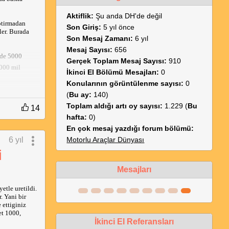
Aktiflik:
Şu anda DH'de değil
ptirmadan
Son Giriş:
5 yıl önce
ler. Burada
Son Mesaj Zamanı:
6 yıl
Mesaj Sayısı:
656
elde 5000
Gerçek Toplam Mesaj Sayısı:
910
5000 mil
İkinci El Bölümü Mesajları:
0
Konularının görüntülenme sayısı:
0
 zorunda
(
Bu ay:
140)
Toplam aldığı artı oy sayısı:
1.229 (
Bu
14
hafta:
0)
En çok mesaj yazdığı forum bölümü:
a 80 dolar
6 yıl
Motorlu Araçlar Dünyası
 revize
iyati cekmisti,
i
Mesajları
etle uretildi.
. Yani bir
 ettiginiz
et 1000,
İkinci El Referansları