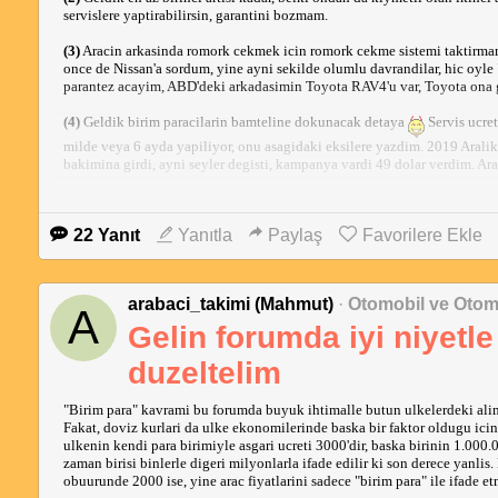
servislere yaptirabilirsin, garantini bozmam.
(3)
Aracin arkasinda romork cekmek icin romork cekme sistemi taktirmam 
once de Nissan'a sordum, yine ayni sekilde olumlu davrandilar, hic oyle "
parantez acayim, ABD'deki arkadasimin Toyota RAV4'u var, Toyota ona ga
(4)
Geldik birim paracilarin bamteline dokunacak detaya
Servis ucret
milde veya 6 ayda yapiliyor, onu asagidaki eksilere yazdim. 2019 Aralik't
bakimina girdi, ayni seyler degisti, kampanya vardi 49 dolar verdim. Ara
(5)
45000 mil bakiminda soyle bir arti daha oldu: Kabin ici filtre ve yakit
miyim dedim, yok dediler, Amazon'dan toplam 35 dolara aldim, kendim 
22 Yanıt
Yanıtla
Paylaş
Favorilere Ekle
(6)
Benim servisimin ortami da cok guzel, bilgisayarli calisma masalari, 
(7)
Kiraliktan aldigim arac oldugu icin 2. anahtari yoktu. Aklima takili
arabaci_takimi (Mahmut)
·
Otomobil ve Otom
dediler. Disardan anahtarimi alsam 80'e programlar misiniz dedim, evet d
A
edilmis, sifir ayarinda) 55 dolara aldim, Nissan da 80'e programladi, 135
Gelin forumda iyi niyetle
Nissan burada da gonlumu fethetti.
duzeltelim
Eksiler
:
"Birim para" kavrami bu forumda buyuk ihtimalle butun ulkelerdeki alim g
(1)
ABD'nin genel servis bakim sikligi: 6 ay veya 5000 mil. Yol kosullari
Fakat, doviz kurlari da ulke ekonomilerinde baska bir faktor oldugu icin,
ulkenin kendi para birimiyle asgari ucreti 3000'dir, baska birinin 1.000.0
(2)
Aklima gelen baska bir sey yok su anda, konuya ornekler ya da yoruml
zaman birisi binlerle digeri milyonlarla ifade edilir ki son derece yanlis. 
obuurunde 2000 ise, yine arac fiyatlarini sadece "birim para" ile ifade et