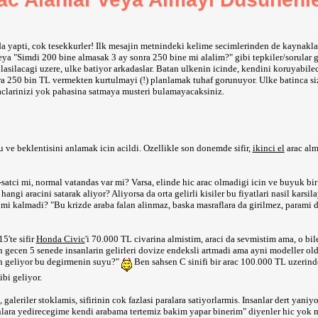
 da yapti, cok tesekkurler! Ilk mesajin metnindeki kelime secimlerinden de kaynakl
ya "Simdi 200 bine almasak 3 ay sonra 250 bine mi alalim?" gibi tepkiler/sorular g
silacagi uzere, ulke batiyor arkadaslar. Batan ulkenin icinde, kendini koruyabile
a 250 bin TL vermekten kurtulmayi (!) planlamak tuhaf gorunuyor. Ulke batinca siz
raclarinizi yok pahasina satmaya musteri bulamayacaksiniz.
 beklentisini anlamak icin acildi. Ozellikle son donemde sifir,
ikinci el
arac almi
l-satci mi, normal vatandas var mi? Varsa, elinde hic arac olmadigi icin ve buyuk bir
angi aracini satarak aliyor? Aliyorsa da orta gelirli kisiler bu fiyatlari nasil karsil
ir mi kalmadi? "Bu krizde araba falan alinmaz, baska masraflara da girilmez, parami
5'te sifir
Honda Civic
'i 70.000 TL civarina almistim, araci da sevmistim ama, o bile
n gecen 5 senede insanlarin gelirleri dovize endeksli artmadi ama ayni modeller o
en geliyor bu degirmenin suyu?"
Ben sahsen C sinifi bir arac 100.000 TL uzerin
bi geliyor.
leriler stoklamis, sifirinin cok fazlasi paralara satiyorlarmis. Insanlar dert yaniy
lara yedirecegime kendi arabama tertemiz bakim yapar binerim" diyenler hic yok 