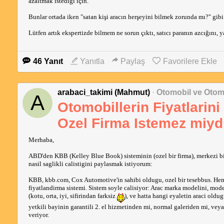
azaltmak istediği için.
Bunlar ortada iken "satan kişi aracın herşeyini bilmek zorunda mı?" gibi 
Lütfen artık ekspertizde bilmem ne sorun çıktı, satıcı paranın azcığını, 
46 Yanıt
Yanıtla
Paylaş
Favorilere Ekle
arabaci_takimi (Mahmut)
·
Otomobil ve Otom
A
Otomobillerin Fiyatlarini
Ozel Firma Istemez miyd
Merhaba,
ABD'den KBB (Kelley Blue Book) sisteminin (ozel bir firma), merkezi bir s
nasil saglikli calistigini paylasmak istiyorum:
KBB, kbb.com, Cox Automotive'in sahibi oldugu, ozel bir tesebbus. Hem s
fiyatlandirma sistemi. Sistem soyle calisiyor: Arac marka modelini, mode
(kotu, orta, iyi, sifirindan farksiz
), ve hatta hangi eyaletin araci oldu
yetkili bayinin garantili 2. el hizmetinden mi, normal galeriden mi, veya
veriyor.