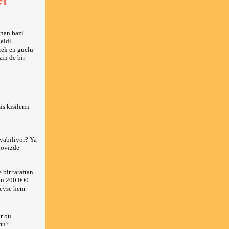
anan bazi
eldi.
cek en guclu
in de bir
s kisilerin
ayabiliyor? Ya
 dovizde
 bir taraftan
ldu 200.000
deyse hem
or bu
mu?