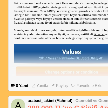
Peki sistem nasil mukemmel isliyor? Hem arac alacak olanlar, hem de gale
ozelliklerini KBB'ye girdiginizde galerinin asagi-yukari ayni fiyati 
fazlasiyla mumkun. Yani KBB'yi referans gosterdiginizde ederinden fa
Ornegin KBB bir arac icin en yuksek fiyati bayiden satilma durumunda veri
fiyat ise galeriye veya bayiye verilen arabalar icin. Bir sahis mesela arac
fiyatiyla sahistan satma fiyati arasinda bir miktara alabilirsiniz.
Mesela, asagidaki ornek sorguda, butun ozellikleri girilmis bir arac icin go
sanirim is yerlerinin satisa koyma fiyati, ucuncusu, sertifikali
ikinci el
an
dorduncu sahistan satin almalar. besincisi de galeriye-bayiye verecegini
8 Yanıt
Yanıtla
Paylaş
Favorilere Ekle
arabaci_takimi (Mahmut)
·
Otomobil ve Otom
A
200.000 TL'ye C Sinifi A