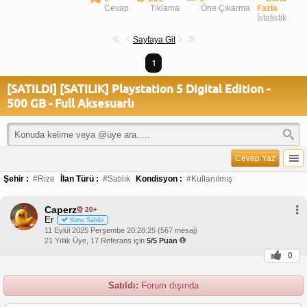
Cevap
Tıklama
Öne Çıkarma
Fazla
İstatistik
Sayfaya Git
1
[SATILDI] [SATILIK] Playstation 5 Digital Edition -
500 GB - Full Aksesuarlı
Cevap Yaz
Şehir :
#Rize
İlan Türü :
#Satılık
Kondisyon :
#Kullanılmış
Caperz
20+
Er
Konu Sahibi
11 Eylül 2025 Perşembe 20:28:25 (567 mesaj)
21 Yıllık Üye, 17 Referans için
5/5 Puan
0
Satıldı:
Forum dışında