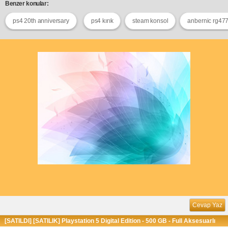
Benzer konular:
ps4 20th anniversary
ps4 kırık
steam konsol
anbernic rg47
Cevap Yaz
[SATILDI] [SATILIK] Playstation 5 Digital Edition - 500 GB - Full Aksesuarlı