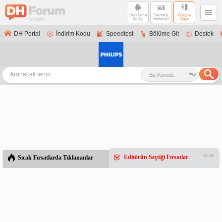
Uygulama
Teknoloji
Giriş ve
ile Aç
Haberleri
Kayıt
DH Portal
İndirim Kodu
Speedtest
Bölüme Git
Destek
Gizle
Editörün Seçtiği Fırsatlar
Sıcak Fırsatlarda Tıklananlar