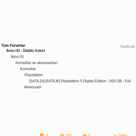
Tüm Forumlar
Aşağı git
İkinci El - Ödüllü Anket
İkinci El
Konsollar ve aksesuarları
Konsollar
Playstation
[SATILDI] [SATILIK] Playstation 5 Digital Edition - 500 GB - Full
Aksesuarlı
0
201
0
Daha