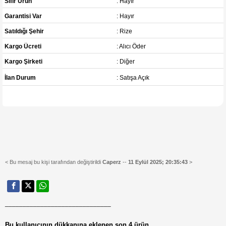
Sıfır Ürün
: Hayır
Garantisi Var
: Hayır
Satıldığı Şehir
: Rize
Kargo Ücreti
: Alıcı Öder
Kargo Şirketi
: Diğer
İlan Durum
: Satışa Açık
< Bu mesaj bu kişi tarafından değiştirildi
Caperz
--
11 Eylül 2025; 20:35:43
>
______________________________
Bu kullanıcının dükkanına eklenen son 4 ürün