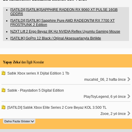
[SATILDI] [SATILIK]SAPPHIRE RADEON RX 9060 XT PULSE 16GB
GDDR6
[SATILDI] [SATILIK] Sapphire Pure AMD RADEONTM RX 7700 XT
FROSTPUNK 2 Edition
NZXT Lift 2 Ergo Beyaz 8K Hz NVIDIA Reflex Uyumlu Gaming Mouse
[SATILIK] GoPro 12 Black / Orjinal Aksesuarlarıyla Birlikte
Yapay Zeka
’dan İlgili Konular
Satlık Xbox series X Dijital Edition 1 Tb
mucahid_06, 2 hafta önce
Satılık - Playstation 5 Digital Edition
PlayToyLegend, 6 yıl önce
[SATILDI] Satılık Xbox Elite Series 2 Core Beyaz KOL 3.500 TL
Zooe, 2 yıl önce