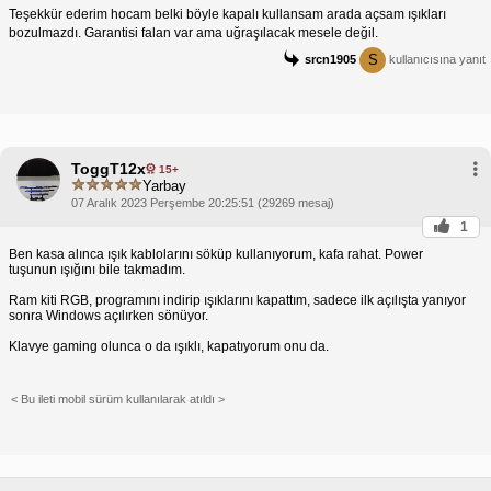
Teşekkür ederim hocam belki böyle kapalı kullansam arada açsam ışıkları
bozulmazdı. Garantisi falan var ama uğraşılacak mesele değil.
S
srcn1905
kullanıcısına yanıt
ToggT12x
15+
Yarbay
07 Aralık 2023 Perşembe 20:25:51 (29269 mesaj)
1
Ben kasa alınca ışık kablolarını söküp kullanıyorum, kafa rahat. Power
tuşunun ışığını bile takmadım.
Ram kiti RGB, programını indirip ışıklarını kapattım, sadece ilk açılışta yanıyor
sonra Windows açılırken sönüyor.
Klavye gaming olunca o da ışıklı, kapatıyorum onu da.
< Bu ileti mobil sürüm kullanılarak atıldı >