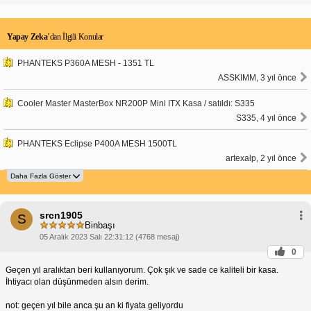
Yapay Zeka
’dan İlgili Konular
PHANTEKS P360A MESH - 1351 TL
ASSKIMM, 3 yıl önce
Cooler Master MasterBox NR200P Mini ITX Kasa / satıldı: S335
S335, 4 yıl önce
PHANTEKS Eclipse P400A MESH 1500TL
artexalp, 2 yıl önce
srcn1905
S
Binbaşı
05 Aralık 2023 Salı 22:31:12 (4768 mesaj)
0
Geçen yıl aralıktan beri kullanıyorum. Çok şık ve sade ce kaliteli bir kasa.
İhtiyacı olan düşünmeden alsın derim.
not: geçen yıl bile anca şu an ki fiyata geliyordu