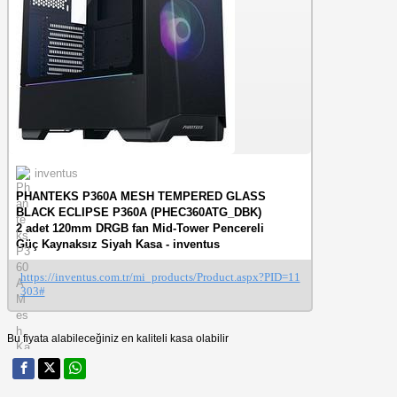
inventus
PHANTEKS P360A MESH TEMPERED GLASS
BLACK ECLIPSE P360A (PH­EC360ATG_DBK)
2 adet 120mm DRGB fan Mid-Tower Pencereli
Güç Kaynaksız Siyah Kasa - inventus
https://inventus.com.tr/mi_products/Product.aspx?PID=11
303#
Bu fiyata alabileceğiniz en kaliteli kasa olabilir