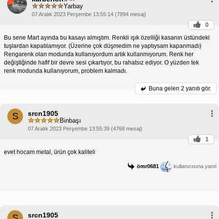
Yarbay
07 Aralık 2023 Perşembe 13:55:14 (7894 mesaj)
0
Bu sene Mart ayında bu kasayı almıştım. Renkli ışık özelliği kasanın üstündeki
tuşlardan kapatılamıyor. (Üzerine çok düşmedim ne yaptıysam kapanmadı)
Rengarenk olan modunda kullanıyordum artık kullanmıyorum. Renk her
değiştiğinde hafif bir devre sesi çıkartıyor, bu rahatsız ediyor. O yüzden tek
renk modunda kullanıyorum, problem kalmadı.
Buna gelen
2 yanıtı gör.
srcn1905
S
Binbaşı
07 Aralık 2023 Perşembe 13:55:39 (4768 mesaj)
1
evet hocam metal, ürün çok kaliteli
ömr0681
kullanıcısına yanıt
srcn1905
S