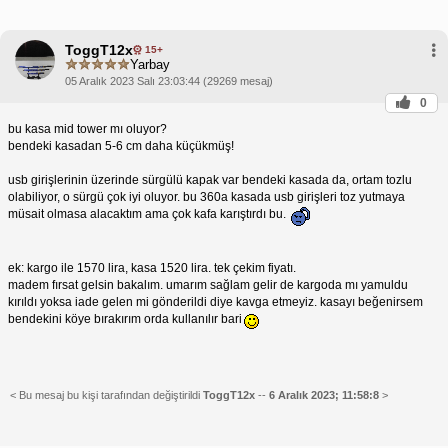
ToggT12x
15+
Yarbay
05 Aralık 2023 Salı 23:03:44 (29269 mesaj)
0
bu kasa mid tower mı oluyor?
bendeki kasadan 5-6 cm daha küçükmüş!
usb girişlerinin üzerinde sürgülü kapak var bendeki kasada da, ortam tozlu
olabiliyor, o sürgü çok iyi oluyor. bu 360a kasada usb girişleri toz yutmaya
müsait olmasa alacaktım ama çok kafa karıştırdı bu.
ek: kargo ile 1570 lira, kasa 1520 lira. tek çekim fiyatı.
madem fırsat gelsin bakalım. umarım sağlam gelir de kargoda mı yamuldu
kırıldı yoksa iade gelen mi gönderildi diye kavga etmeyiz. kasayı beğenirsem
bendekini köye bırakırım orda kullanılır bari
< Bu mesaj bu kişi tarafından değiştirildi
ToggT12x
--
6 Aralık 2023; 11:58:8
>