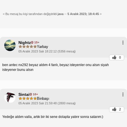
< Bu mesaj bu kişi tarafından değiştirildi
java
--
5 Aralık 2023; 18:4:45
>
Nightz
15+
Yarbay
05 Aralık 2023 Salı 18:22:12 (5356 mesaj)
0
ben antec nx292 beyaz aldım 4 fanlı, beyaz isteyenler onu alsın siyah
isteyener bunu alsın
Sintai
10+
Binbaşı
05 Aralık 2023 Salı 21:59:48 (2800 mesaj)
2
Yedeğe aldım valla, artık bir iki sene dolapta yatırır sonra satarım:)