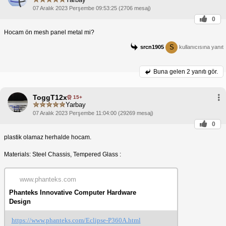
07 Aralık 2023 Perşembe 09:53:25 (2706 mesaj)
0
Hocam ön mesh panel metal mi?
S
srcn1905
kullanıcısına yanıt
Buna gelen
2 yanıtı gör.
ToggT12x
15+
Yarbay
07 Aralık 2023 Perşembe 11:04:00 (29269 mesaj)
0
plastik olamaz herhalde hocam.
Materials: Steel Chassis, Tempered Glass :
www.phanteks.com
Phanteks Innovative Computer Hardware
Design
https://www.phanteks.com/Eclipse-P360A.html