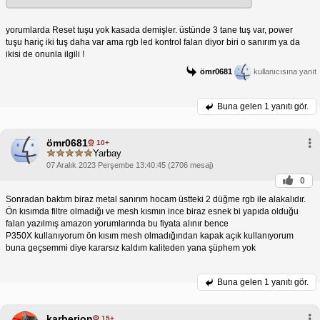
yorumlarda Reset tuşu yok kasada demişler. üstünde 3 tane tuş var, power
tuşu hariç iki tuş daha var ama rgb led kontrol falan diyor biri o sanırım ya da
ikisi de onunla ilgili !
ömr0681
kullanıcısına yanıt
Buna gelen
1 yanıtı gör.
ömr0681
10+
Yarbay
07 Aralık 2023 Perşembe 13:40:45 (2706 mesaj)
0
Sonradan baktım biraz metal sanırım hocam üstteki 2 düğme rgb ile alakalıdır.
Ön kısımda filtre olmadığı ve mesh kısmın ince biraz esnek bi yapıda olduğu
falan yazılmış amazon yorumlarında bu fiyata alınır bence
P350X kullanıyorum ön kısım mesh olmadığından kapak açık kullanıyorum
buna geçsemmi diye kararsız kaldım kaliteden yana şüphem yok
Buna gelen
1 yanıtı gör.
karberion
15+