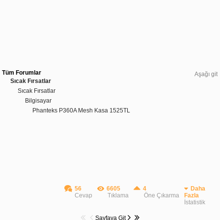
Tüm Forumlar
Aşağı git
Sıcak Fırsatlar
Sıcak Fırsatlar
Bilgisayar
Phanteks P360A Mesh Kasa 1525TL
56
6605
4
Daha
Cevap
Tıklama
Öne Çıkarma
Fazla
İstatistik
Sayfaya Git