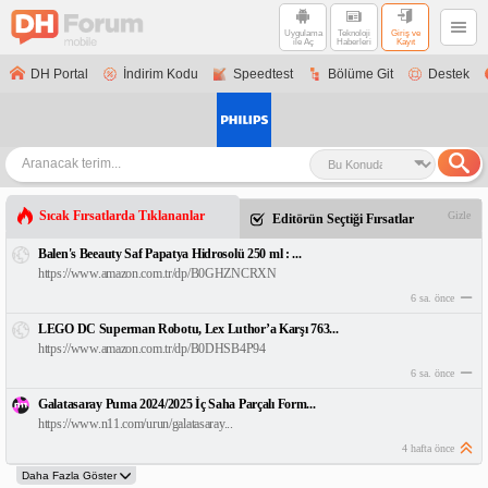
Uygulama
Teknoloji
Giriş ve
ile Aç
Haberleri
Kayıt
DH Portal
İndirim Kodu
Speedtest
Bölüme Git
Destek
Sıcak Fırsatlarda Tıklananlar
Gizle
Editörün Seçtiği Fırsatlar
Balen's Beeauty Saf Papatya Hidrosolü 250 ml : ...
https://www.amazon.com.tr/dp/B0GHZNCRXN
6 sa. önce
LEGO DC Superman Robotu, Lex Luthor’a Karşı 763...
https://www.amazon.com.tr/dp/B0DHSB4P94
6 sa. önce
Galatasaray Puma 2024/2025 İç Saha Parçalı Form...
https://www.n11.com/urun/galatasaray...
4 hafta önce