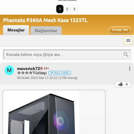
1
2
3
Phanteks P360A Mesh Kasa 1525TL
Mesajlar
Cevap Yaz
Bağlantılar
maverick72
15+
M
Yüzbaşı
Konu Sahibi
05 Aralık 2023 Salı 17:10:22 (1798 mesaj)
4