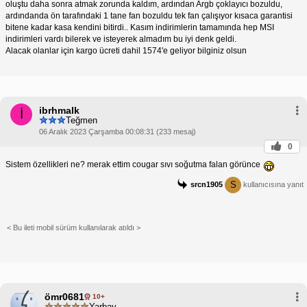
oluştu daha sonra atmak zorunda kaldım, ardından Argb çoklayıcı bozuldu,
ardındanda ön tarafındaki 1 tane fan bozuldu tek fan çalışıyor kısaca garantisi
bitene kadar kasa kendini bitirdi.. Kasım indirimlerin tamamında hep MSI
indirimleri vardı bilerek ve isteyerek almadım bu iyi denk geldi.
Alacak olanlar için kargo ücreti dahil 1574'e geliyor bilginiz olsun
ibrhmalk
İ
Teğmen
06 Aralık 2023 Çarşamba 00:08:31 (233 mesaj)
0
Sistem özellikleri ne? merak ettim cougar sıvı soğutma falan görünce
S
srcn1905
kullanıcısına yanıt
< Bu ileti mobil sürüm kullanılarak atıldı >
ömr0681
10+
Yarbay