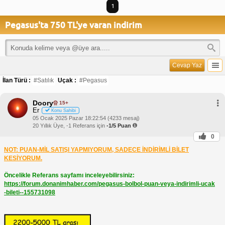
1
Pegasus'ta 750 TL'ye varan indirim
Cevap Yaz
İlan Türü :
#Satılık
Uçak :
#Pegasus
Doory
15+
Er
Konu Sahibi
05 Ocak 2025 Pazar 18:22:54 (4233 mesaj)
20 Yıllık Üye, -1 Referans için
-1/5 Puan
0
NOT: PUAN-MİL SATIŞI YAPMIYORUM, SADECE İNDİRİMLİ BİLET
KESİYORUM.
Öncelikle Referans sayfamı inceleyebilirsiniz:
https://forum.donanimhaber.com/pegasus-bolbol-puan-veya-indirimli-ucak
-bileti--155731098