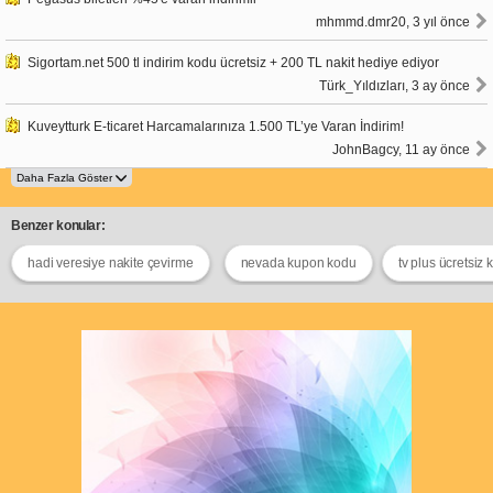
mhmmd.dmr20, 3 yıl önce
Sigortam.net 500 tl indirim kodu ücretsiz + 200 TL nakit hediye ediyor
Türk_Yıldızları, 3 ay önce
Kuveytturk E-ticaret Harcamalarınıza 1.500 TL’ye Varan İndirim!
JohnBagcy, 11 ay önce
Benzer konular:
hadi veresiye nakite çevirme
nevada kupon kodu
tv plus ücretsiz 