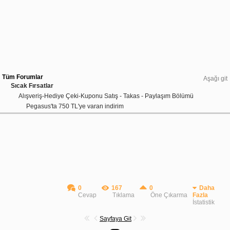
Tüm Forumlar
Aşağı git
Sıcak Fırsatlar
Alışveriş-Hediye Çeki-Kuponu Satış - Takas - Paylaşım Bölümü
Pegasus'ta 750 TL'ye varan indirim
0
167
0
Daha
Cevap
Tıklama
Öne Çıkarma
Fazla
İstatistik
Sayfaya Git