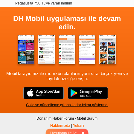
Pegasus'ta 750 TL'ye varan indirim
DH Mobil uygulaması ile devam
edin.
Mobil tarayıcınız ile mümkün olanların yanı sıra, birçok yeni ve
faydalı özelliğe erişin.
Gizle ve güncelleme çıkana kadar tekrar gösterme.
Donanım Haber Forum - Mobil Sürüm
Hakkımızda
|
Yukarı
Uygulama ile Aç