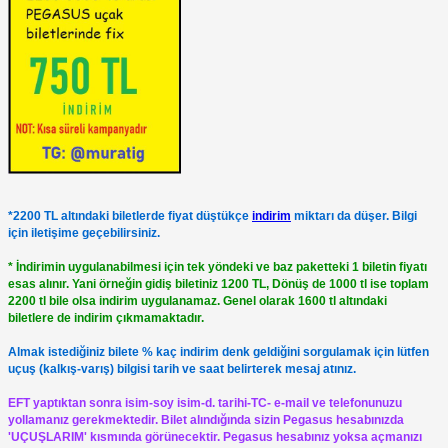
*2200 TL altındaki biletlerde fiyat düştükçe
indirim
miktarı da düşer. Bilgi
için iletişime geçebilirsiniz.
* İndirimin uygulanabilmesi için tek yöndeki ve baz paketteki 1 biletin fiyatı
esas alınır. Yani örneğin gidiş biletiniz 1200 TL, Dönüş de 1000 tl ise toplam
2200 tl bile olsa indirim uygulanamaz. Genel olarak 1600 tl altındaki
biletlere de indirim çıkmamaktadır.
Almak istediğiniz bilete % kaç indirim denk geldiğini sorgulamak için lütfen
uçuş (kalkış-varış) bilgisi tarih ve saat belirterek mesaj atınız.
EFT yaptıktan sonra isim-soy isim-d. tarihi-TC- e-mail ve telefonunuzu
yollamanız gerekmektedir. Bilet alındığında sizin Pegasus hesabınızda
'UÇUŞLARIM' kısmında görünecektir. Pegasus hesabınız yoksa açmanızı