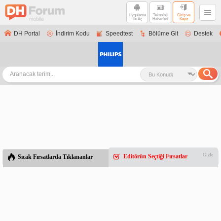
Uygulama
Teknoloji
Giriş ve
ile Aç
Haberleri
Kayıt
DH Portal
İndirim Kodu
Speedtest
Bölüme Git
Destek
Gizle
Editörün Seçtiği Fırsatlar
Sıcak Fırsatlarda Tıklananlar