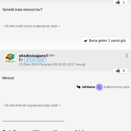
1
Senelik hala mevcut mu?
< Bu ileti mobil sürüm kullanılarak atıldı >
Buna gelen
1 yanıtı gör.
eksiksizajans
20+
Er
Konu Sahibi
21 Ekim 2024 Pazartesi 09:41:05 (1017 mesaj)
0
Mevcut
L
lahilama
kullanıcısına yanıt
< Bu ileti Android uygulamasından atıldı >
______________________________