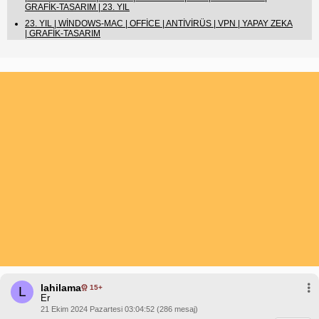
GRAFİK-TASARIM | 23. YIL
23. YIL | WİNDOWS-MAC | OFFİCE | ANTİVİRÜS | VPN | YAPAY ZEKA
| GRAFİK-TASARIM
lahilama
15+
L
Er
21 Ekim 2024 Pazartesi 03:04:52 (286 mesaj)