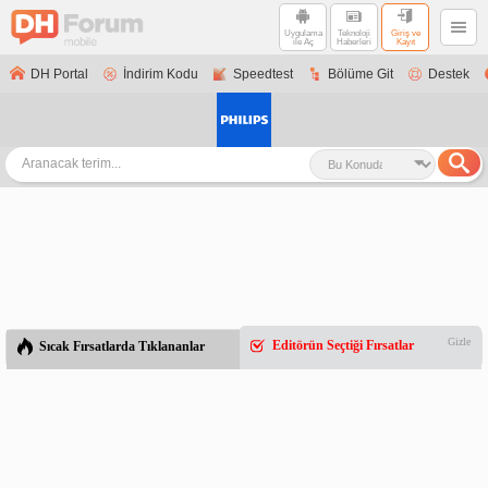
Uygulama
Teknoloji
Giriş ve
ile Aç
Haberleri
Kayıt
DH Portal
İndirim Kodu
Speedtest
Bölüme Git
Destek
Gizle
Editörün Seçtiği Fırsatlar
Sıcak Fırsatlarda Tıklananlar