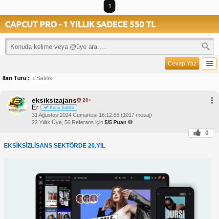
1
CAPCUT PRO - 1 YILLIK SADECE 550 TL
Cevap Yaz
İlan Türü :
#Satılık
eksiksizajans
20+
Er
Konu Sahibi
31 Ağustos 2024 Cumartesi 16:12:55 (1017 mesaj)
22 Yıllık Üye, 56 Referans için
5/5 Puan
0
EKSİKSİZLİSANS SEKTÖRDE 20.YIL