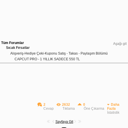
Tüm Forumlar
Aşağı git
Sıcak Fırsatlar
Alışveriş-Hediye Çeki-Kuponu Satış - Takas - Paylaşım Bölümü
CAPCUT PRO - 1 YILLIK SADECE 550 TL
2
2632
0
Daha
Cevap
Tıklama
Öne Çıkarma
Fazla
İstatistik
Sayfaya Git