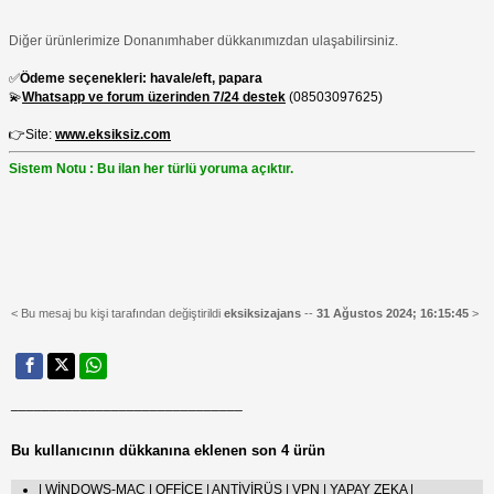
Diğer ürünlerimize Donanımhaber dükkanımızdan ulaşabilirsiniz.
✅
Ödeme seçenekleri: havale/eft, papara
💫
Whatsapp ve forum üzerinden 7/24 destek
(08503097625)
👉Site:
www.eksiksiz.com
Sistem Notu : Bu ilan her türlü yoruma açıktır.
< Bu mesaj bu kişi tarafından değiştirildi
eksiksizajans
--
31 Ağustos 2024; 16:15:45
>
______________________________
Bu kullanıcının dükkanına eklenen son 4 ürün
| WİNDOWS-MAC | OFFİCE | ANTİVİRÜS | VPN | YAPAY ZEKA |