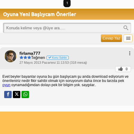
1
Oyuna Yeni Başlıycam Öneriler
Cevap Yaz
firlama777
Teğmen
Konu Sahibi
27 Mayıs 2013 Pazartesi 11:13:53 (318 mesaj)
0
Evet beyler bayanlar oyuna bu gün başlıycam şu anda download ediyorum ve
önerileniriz nedir fikir sahibi olmak için soruyorum daha önce bu tarzda pek
oyun
oynamadığımdan dolayı pek bir bilgim yok. saygılar..