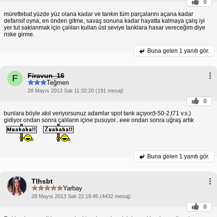
0
mürettebat yüzde yüz olana kadar ve tankın tüm parçalarını açana kadar
defansif oyna, en önden gitme, savaş sonuna kadar hayatta kalmaya çalış iyi
yer tut saklanmak için çalıları kullan üst seviye tanklara hasar vereceğim diye
riske girme.
Buna gelen
1 yanıtı gör.
Firavun_16
F
Teğmen
28 Mayıs 2013 Salı 11:32:20 (191 mesaj)
0
bunlara böyle akıl veriyorsunuz adamlar spot tank açıyor(t-50-2,t71 v.s.)
gidiyor ondan sonra çalıların içine pusuyor...eee ondan sonra uğraş artık
Buna gelen
1 yanıtı gör.
Tlhsbt
Yarbay
28 Mayıs 2013 Salı 22:19:45 (4432 mesaj)
0