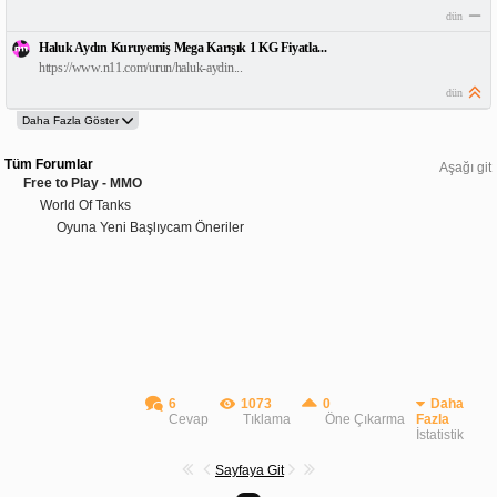
dün
Haluk Aydın Kuruyemiş Mega Karışık 1 KG Fiyatla...
https://www.n11.com/urun/haluk-aydin...
dün
Tüm Forumlar
Aşağı git
Free to Play - MMO
World Of Tanks
Oyuna Yeni Başlıycam Öneriler
6
1073
0
Daha
Cevap
Tıklama
Öne Çıkarma
Fazla
İstatistik
Sayfaya Git