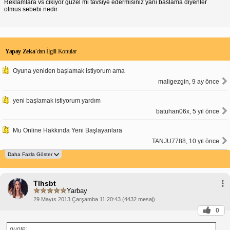
Reklamlara vs cikiyor guzel mi tavsiye edermisiniz yani baslama diyenler
olmus sebebi nedir
Yapay Zeka
’dan İlgili Konular
Oyuna yeniden başlamak istiyorum ama
maligezgin, 9 ay önce
yeni başlamak istiyorum yardım
batuhan06x, 5 yıl önce
Mu Online Hakkında Yeni Başlayanlara
TANJU7788, 10 yıl önce
Tlhsbt
Yarbay
29 Mayıs 2013 Çarşamba 11:20:43 (4432 mesaj)
0
quote: