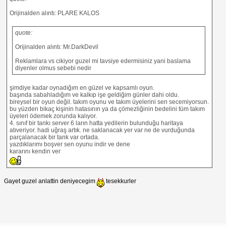
Orijinalden alıntı: PLARE KALOS
quote:
Orijinalden alıntı: Mr.DarkDevil
Reklamlara vs cikiyor guzel mi tavsiye edermisiniz yani baslama
diyenler olmus sebebi nedir
şimdiye kadar oynadığım en güzel ve kapsamlı oyun.
başında sabahladığım ve kalkıp işe geldiğim günler dahi oldu.
bireysel bir oyun değil. takım oyunu ve takım üyelerini sen secemiyorsun.
bu yüzden bikaç kişinin hatasının ya da çömezliğinin bedelini tüm takım
üyeleri ödemek zorunda kalıyor.
4. sınıf bir tankı server 6 ların hatta yedilerin bulunduğu haritaya
atıveriyor. hadi uğraş artık. ne saklanacak yer var ne de vurduğunda
parçalanacak bir tank var ortada.
yazdıklarımı boşver sen oyunu indir ve dene
kararını kendin ver
Gayet guzel anlattin deniyecegim
tesekkurler