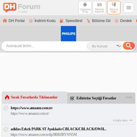
Uygulama
Teknoloji
Giriş ve
ile Aç
Haberleri
Kayıt
DH Portal
İndirim Kodu
Speedtest
Bölüme Git
Destek
Sıcak Fırsatlarda Tıklananlar
Gizle
Editörün Seçtiği Fırsatlar
https://www.amazon.com.tr/
https://www.amazon.com.tr/
4 hafta önce
adidas Erkek PARK ST Ayakkabı CBLACK/CBLACK/OWH...
https://www.amazon.com.tr/dp/B0BZRYNN5M