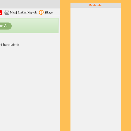
Reklamlar
Mesaj Linkini Kopyala
Şikayet
ın Al
i bana aittir