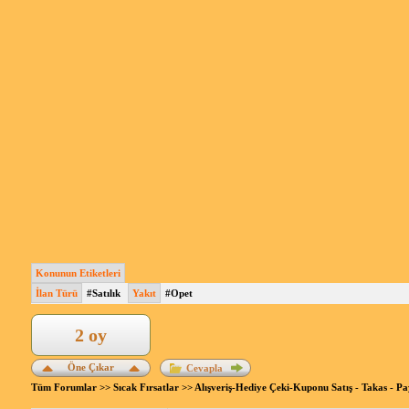
Konunun Etiketleri
İlan Türü
#Satılık
Yakıt
#Opet
2 oy
Öne Çıkar
Cevapla
Tüm Forumlar
>>
Sıcak Fırsatlar
>>
Alışveriş-Hediye Çeki-Kuponu Satış - Takas - P