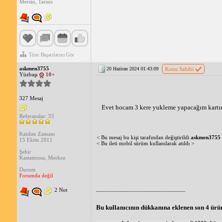
Mersin, Tarsus
Tüm Başarılarını Gör
askmen3755
20 Haziran 2024 01:43:09
Konu Sahibi
Yüzbaşı
10+
327 Mesaj
Evet hocam 3 kere yukleme yapacağım kartın
Referanslar: 33
Katılım Zamanı
< Bu mesaj bu kişi tarafından değiştirildi
askmen3755
15 Ekim 2011
< Bu ileti mobil sürüm kullanılarak atıldı >
Şehir
Kastamonu, Merkez
Durum
Forumda değil
______________________________
2 Not
Bu kullanıcının dükkanına eklenen son 4 ürü