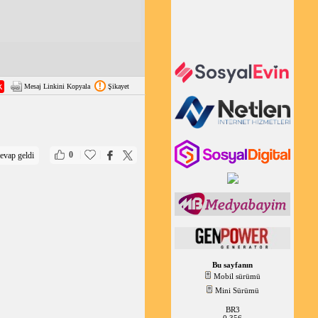
Mesaj Linkini Kopyala
Şikayet
|
|
0
evap geldi
Bu sayfanın
Mobil sürümü
Mini Sürümü
BR3
0,356