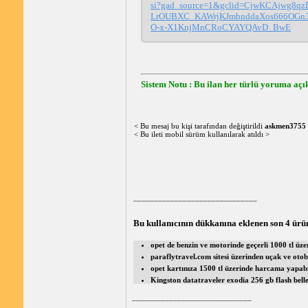
si?gad_source=1&gclid=CjwKCAjwg8q
LrOUBXC_KAWrjKJmbnddaXos666OGn3
O-x-X1KnjMnCRoCYAYQAvD_BwE
Sistem Notu : Bu ilan her türlü yoruma açık
< Bu mesaj bu kişi tarafından değiştirildi
askmen3755
< Bu ileti mobil sürüm kullanılarak atıldı >
______________________________
Bu kullanıcının dükkanına eklenen son 4 ürü
opet de benzin ve motorinde geçerli 1000 tl üze
paraflytravel.com sitesi üzerinden uçak ve oto
opet kartınıza 1500 tl üzerinde harcama yapabi
Kingston datatraveler exodia 256 gb flash bell
_____________________________