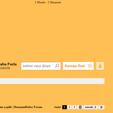
2 Misafir -
2 Masaüstü
aha Fazla
Konuya Özel
statistik
Favorilerime Ekle
Konuyu Açandan
Popüler Mesajlar
Linkli Mesajlar
Yazdır
E-Posta Aboneliği
leme yapilir | DonanımHaber Forum
Sayfa:
1
2
3
sonraki
Konuyu Gizle