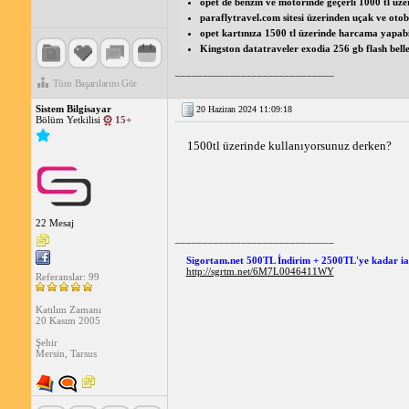
opet de benzin ve motorinde geçerli 1000 tl üze
paraflytravel.com sitesi üzerinden uçak ve oto
opet kartınıza 1500 tl üzerinde harcama yapabi
Kingston datatraveler exodia 256 gb flash bell
_____________________________
Tüm Başarılarını Gör
Sistem Bilgisayar
20 Haziran 2024 11:09:18
Bölüm Yetkilisi
15+
1500tl üzerinde kullanıyorsunuz derken?
22 Mesaj
_____________________________
Sigortam.net 500TL İndirim + 2500TL'ye kadar i
http://sgrtm.net/6M7L0046411WY
Referanslar: 99
Katılım Zamanı
20 Kasım 2005
Şehir
Mersin, Tarsus