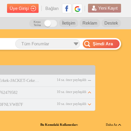
Yeni Kayıt
Üye Girişi
Bağlan
Koyu
İletişim
Reklam
Destek
Tema
Tüm Forumlar
Şimdi Ara
14 sa. önce paylaşıldı
https://www.amazon.com.tr/adidas-Erkek-JACKET-Ceket-WHITE/dp/B0DPBMQX1P
10 sa. önce paylaşıldı
0762479582
10 sa. önce paylaşıldı
p/B0FNLVWB7F
Bu Konudaki Kullanıcılar:
Daha Az