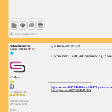
Tüm Başarılarını Gör
Sistem Bilgisayar
20 Haziran 2024 00:45:20
Bölüm Yetkilisi
15+
Hocam 150tl lik ilk yüklemenizde 3 gün sonra
22 Mesaj
_____________________________
Sigortam.net 500TL İndirim + 2500TL'ye kadar i
http://sgrtm.net/6M7L0046411WY
Referanslar: 99
Katılım Zamanı
20 Kasım 2005
Şehir