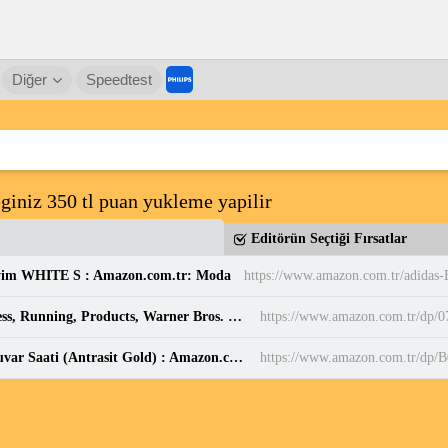
Diğer
Speedtest
giniz 350 tl puan yukleme yapilir
Editörün Seçtiği Fırsatlar
yim WHITE S : Amazon.com.tr: Moda
Harry Potter: Patronus Mini Projector Set : Press, Running, Products, Warner Bros. Consumer: Amazon.com.tr: Elektronik
https://www.amazon.com.tr/dp/
Sessiz, Cam Yüzeyli, Metal halkalı, Dekoratif Duvar Saati (Antrasit Gold) : Amazon.com.tr: Ev ve Yaşam
https://www.amazon.com.tr/d