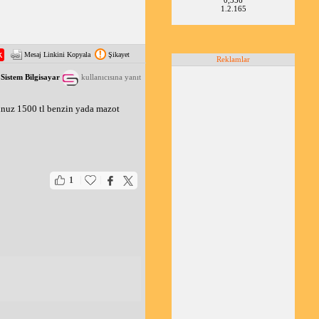
1.2.165
Mesaj Linkini Kopyala
Şikayet
Reklamlar
Sistem Bilgisayar
kullanıcısına yanıt
unuz 1500 tl benzin yada mazot 
|
|
1