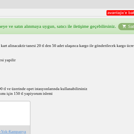
ye ve satın alınmaya uygun, satıcı ile iletişime geçebilirsiniz.
Sat
art alinacaktir tanesi 20 tl den 50 adet ulaşınca kargo ile gönderilecek kargo ücret
i yapilir
 tl ve üzerinde opet istasyonlarında kullanabilirsiniz
ımı için 150 tl yapiyorum islemi
os-Yok-Kampanya