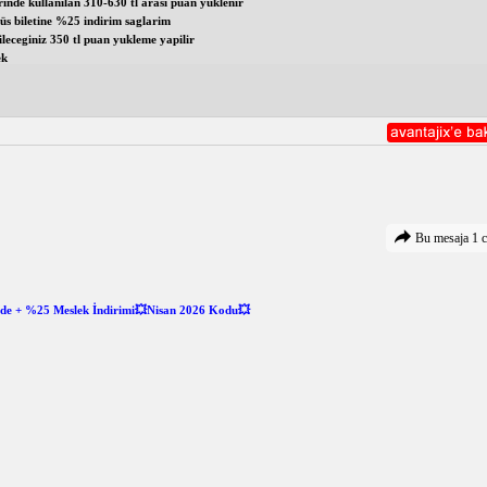
rinde kullanılan 310-630 tl arasi puan yuklenir
büs biletine %25 indirim saglarim
leceginiz 350 tl puan yukleme yapilir
ek
Bu mesaja 1 c
ade + %25 Meslek İndirimi💥Nisan 2026 Kodu💥