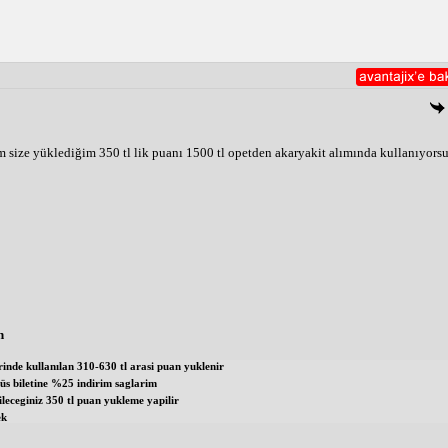
 size yüklediğim 350 tl lik puanı 1500 tl opetden akaryakit alımında kullanıyors
n
rinde kullanılan 310-630 tl arasi puan yuklenir
büs biletine %25 indirim saglarim
leceginiz 350 tl puan yukleme yapilir
ek