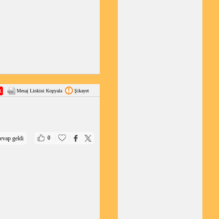
Mesaj Linkini Kopyala
Şikayet
|
|
0
evap geldi