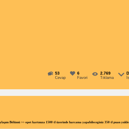
53
6
2.769
D
Cevap
Favori
Tıklama
İ
aylaşım Bölümü
>> opet kartınıza 1500 tl üzerinde harcama yapabileceginiz 350 tl puan yuk