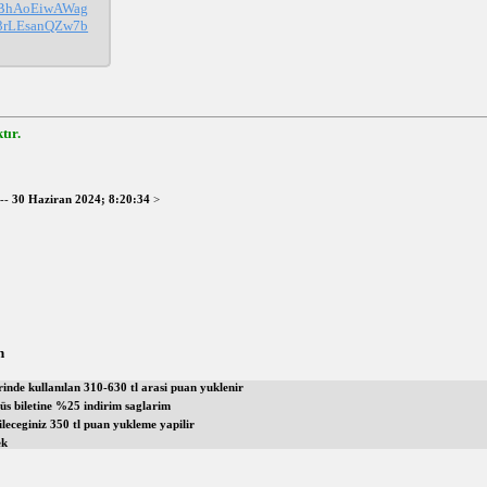
zBhAoEiwAWag
rLEsanQZw7b
tır.
--
30 Haziran 2024; 8:20:34
>
n
rinde kullanılan 310-630 tl arasi puan yuklenir
büs biletine %25 indirim saglarim
leceginiz 350 tl puan yukleme yapilir
ek