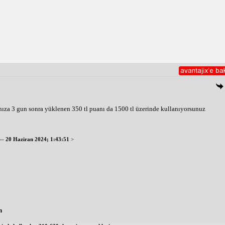
ıza 3 gun sonra yüklenen 350 tl puanı da 1500 tl üzerinde kullanıyorsunuz
--
20 Haziran 2024; 1:43:51
>
n