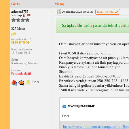
Giriş
Mesaj
askmen3755
20 Temmuz 2024 09:05:39
Konu Sahibi
Yüzbaşı
10+
Satışta:
Bu ürün şu anda teklif verilme
327 Mesaj
Referanslar: 33
Opet istasyonlarından müşteriye verilen opet k
Katılım Zamanı
Fiyat =150 tl den yardımcı olunur
15 Ekim 2011
Opet bosyok kampanyasına ait puan yüklemes
Şehir
Kampanya detaylarına ait link paylaşıyorum
Kastamonu, Merkez
Puan yüklemesi 3 günde tamamlanıyor 
Durum
Sistemin
Forumda değil
En düşük verdiği puan 50-50-250 =350
En yüksek verdiği puan 250-250-725 =1225
2 Not
Şansa hangisi gelirse puanlar yüklenince 1500
1500 tl üzerinde kullanacağınız  puan kullan
www.opet.com.tr
Opet
https://www.opet.com.tr/kampanyalar/B