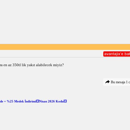
 en az 350tl lik yakıt alabilecek miyiz?
Bu mesaja 1 c
ade + %25 Meslek İndirimi💥Nisan 2026 Kodu💥