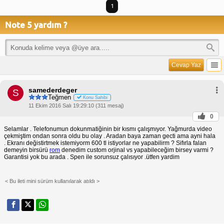
1
Note 5 yardım ?
Cevap Yaz
samederdeger
S
Teğmen
Konu Sahibi
11 Ekim 2016 Salı 19:29:10 (311 mesaj)
0
Selamlar . Telefonumun dokunmatiğinin bir kısmı çalışmıyor. Yağmurda video
çekmiştim ondan sonra oldu bu olay . Aradan baya zaman gecti ama ayni hala
. Ekranı değistirtmek istemiyorm 600 tl istiyorlar ne yapabilirm ? Sifırla falan
demeyin birsürü
rom
denedim custom orjinal vs yapabileceğim birsey varmi ?
Garantisi yok bu arada . Spen ile sorunsuz çalısıyor .ütfen yardim
< Bu ileti mini sürüm kullanılarak atıldı >