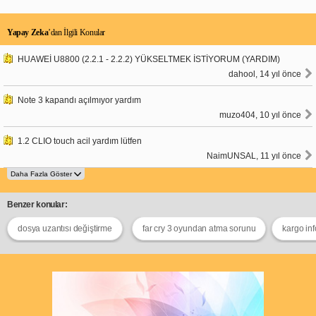
Yapay Zeka
’dan İlgili Konular
HUAWEİ U8800 (2.2.1 - 2.2.2) YÜKSELTMEK İSTİYORUM (YARDIM)
dahool, 14 yıl önce
Note 3 kapandı açılmıyor yardım
muzo404, 10 yıl önce
1.2 CLIO touch acil yardım lütfen
NaimUNSAL, 11 yıl önce
Benzer konular:
dosya uzantısı değiştirme
far cry 3 oyundan atma sorunu
kargo inf