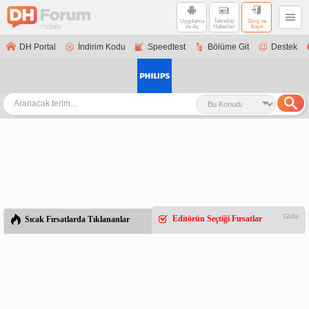
Uygulama
Teknoloji
Giriş ve
ile Aç
Haberleri
Kayıt
DH Portal
İndirim Kodu
Speedtest
Bölüme Git
Destek
Gizle
Editörün Seçtiği Fırsatlar
Sıcak Fırsatlarda Tıklananlar