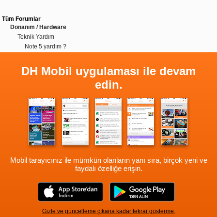
Tüm Forumlar
Donanım / Hardware
Teknik Yardım
Note 5 yardım ?
DH Mobil uygulaması ile devam
edin.
Mobil tarayıcınız ile mümkün olanların yanı sıra, birçok yeni ve
faydalı özelliğe erişin.
Gizle ve güncelleme çıkana kadar tekrar gösterme.