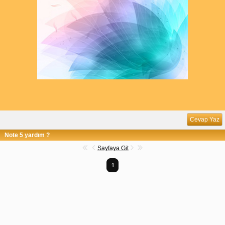
Cevap Yaz
Note 5 yardım ?
Sayfaya Git
1