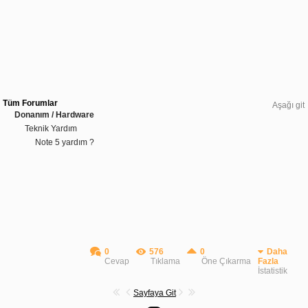
Tüm Forumlar
Aşağı git
Donanım / Hardware
Teknik Yardım
Note 5 yardım ?
0
576
0
Daha
Cevap
Tıklama
Öne Çıkarma
Fazla
İstatistik
Sayfaya Git