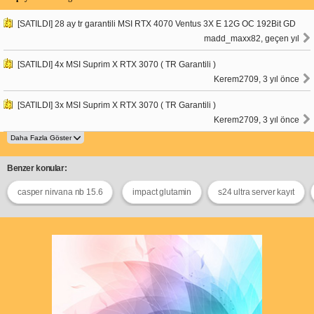
[SATILDI] 28 ay tr garantili MSI RTX 4070 Ventus 3X E 12G OC 192Bit GD
madd_maxx82, geçen yıl
[SATILDI] 4x MSI Suprim X RTX 3070 ( TR Garantili )
Kerem2709, 3 yıl önce
[SATILDI] 3x MSI Suprim X RTX 3070 ( TR Garantili )
Kerem2709, 3 yıl önce
Benzer konular:
casper nirvana nb 15.6
impact glutamin
s24 ultra server kayıt