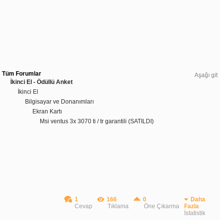
Tüm Forumlar
Aşağı git
İkinci El - Ödüllü Anket
İkinci El
Bilgisayar ve Donanımları
Ekran Kartı
Msi ventus 3x 3070 ti / tr garantili (SATILDI)
1
166
0
Daha
Cevap
Tıklama
Öne Çıkarma
Fazla
İstatistik