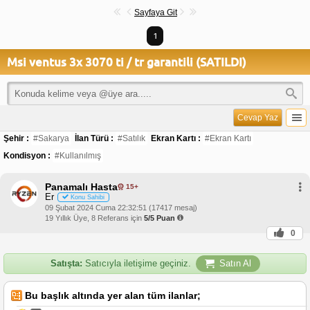
Sayfaya Git
1
Msi ventus 3x 3070 ti / tr garantili (SATILDI)
Cevap Yaz
Şehir :
#Sakarya
İlan Türü :
#Satılık
Ekran Kartı :
#Ekran Kartı
Kondisyon :
#Kullanılmış
Panamalı Hasta
15+
Er
Konu Sahibi
09 Şubat 2024 Cuma 22:32:51 (17417 mesaj)
19 Yıllık Üye, 8 Referans için
5/5 Puan
0
Satışta:
Satıcıyla iletişime geçiniz.
Satın Al
Bu başlık altında yer alan tüm ilanlar;