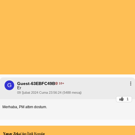
Guest-63EBFC49B
10+
G
Er
09 Şubat 2024 Cuma 23:56:24 (5488 mesaj)
1
Merhaba, PM attım dostum.
Yapay Zeka
’dan İlgili Konular