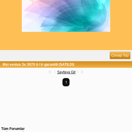
Cevap Yaz
Msi ventus 3x 3070 ti / tr garantili (SATILDI)
Sayfaya Git
1
Tüm Forumlar