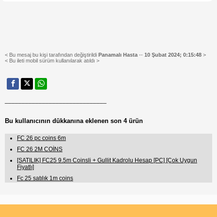
< Bu mesaj bu kişi tarafından değiştirildi
Panamalı Hasta
--
10 Şubat 2024; 0:15:48
>
< Bu ileti mobil sürüm kullanılarak atıldı >
______________________________
Bu kullanıcının dükkanına eklenen son 4 ürün
FC 26 pc coins 6m
FC 26 2M COİNS
[SATILIK] FC25 9.5m Coinsli + Gullit Kadrolu Hesap [PC] [Çok Uygun
Fiyatlı]
Fc 25 satılık 1m coins