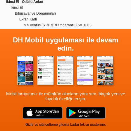
İkinci El - Ödüllü Anket
İkinci El
Bilgisayar ve Donanımları
Ekran Kartı
Msi ventus 3x 3070 ti / tr garantili (SATILDI)
DH Mobil uygulaması ile devam
edin.
Mobil tarayıcınız ile mümkün olanların yanı sıra, birçok yeni ve
faydalı özelliğe erişin.
Gizle ve güncelleme çıkana kadar tekrar gösterme.