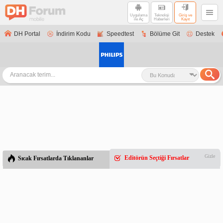
Uygulama
Teknoloji
Giriş ve
ile Aç
Haberleri
Kayıt
DH Portal
İndirim Kodu
Speedtest
Bölüme Git
Destek
Gizle
Editörün Seçtiği Fırsatlar
Sıcak Fırsatlarda Tıklananlar