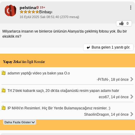
pelstina
15+
Binbaşı
16 Eylül 2025 Salı 08:51:40 (2370 mesaj)
0
Milyarlarca insanın ve binlerce ünlünün Alanya'da çekilmiş fotosu yok. Bu bir
eksiklik mi?
Buna gelen
1 yanıtı gör.
Yapay Zeka
’dan İlgili Konular
adamın yaptığı video ya bakın yaa O.o
-PiToN-, 18 yıl önce
Trt 2'deki kabarık saçlı, 20 dk'da olağanüstü resim yapan adamı hatır
eco67, 14 yıl önce
IP MAN'ın Resimleri. Hiç Bir Yerde Bulamayacağınız resimler. :)
ShaolinDragon, 14 yıl önce