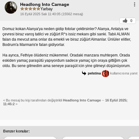
Headlong Into Carnage
Yarbay
16 Eylül 2025 Salı 11:40:05 (15562 mesaj)
0
Domuz kokan Alanya'ya neden gidip fotolar çektirsinler? Alanya, Antalya ve
çevresi biraz varoş tatilci ve züğürt R*s issiz mekanı gibi sanki. Tabii ALMAN
falan da mevcut ama onlar da emekli ve biraz züğürt Almanlar. Ünlüler elitler,
Bodrum'a Marmaris'e falan gidiyorlar.
Ha ayrıca, Fethiye ölüdeniz mükemmel. Oradaki manzara muhteşem. Orada
eskiden yamaç paraşütü yapıyordum sadece yamaç için oraya gittiğim çok
oldu. Bu sene gitmedim ama seneye paraşüt icin yine gitmeyi düşünüyorum.
pelstina
kullanıcısına yanıt
< Bu mesaj bu kişi tarafından değiştirildi
Headlong Into Carnage
--
16 Eylül 2025;
11:45:2
>
Benzer konular: