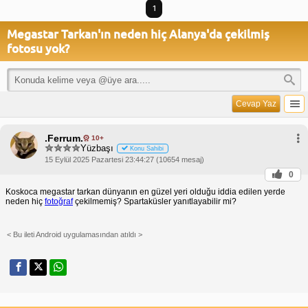
1
Megastar Tarkan'ın neden hiç Alanya'da çekilmiş
fotosu yok?
Cevap Yaz
.Ferrum.
10+
Yüzbaşı
Konu Sahibi
15 Eylül 2025 Pazartesi 23:44:27 (10654 mesaj)
0
Koskoca megastar tarkan dünyanın en güzel yeri olduğu iddia edilen yerde
neden hiç
fotoğraf
çekilmemiş? Spartaküsler yanıtlayabilir mi?
< Bu ileti Android uygulamasından atıldı >