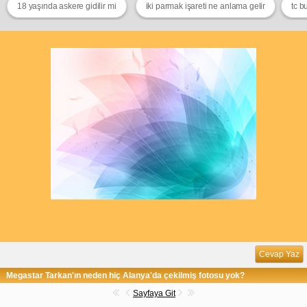
18 yaşında askere gidilir mi
iki parmak işareti ne anlama gelir
tc b
Cevap Yaz
Megastar Tarkan'ın neden hiç Alanya'da çekilmiş fotosu yok?
Sayfaya Git