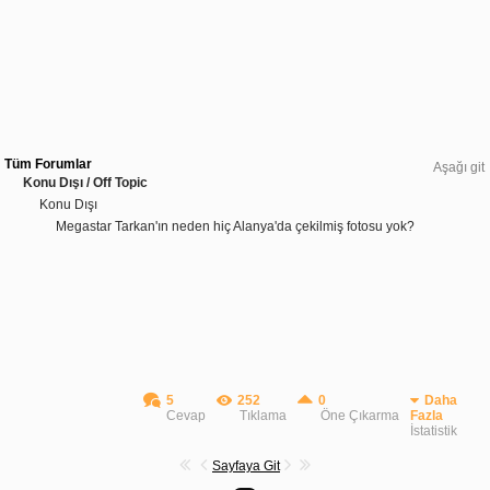
Tüm Forumlar
Aşağı git
Konu Dışı / Off Topic
Konu Dışı
Megastar Tarkan'ın neden hiç Alanya'da çekilmiş fotosu yok?
5
252
0
Daha
Cevap
Tıklama
Öne Çıkarma
Fazla
İstatistik
Sayfaya Git