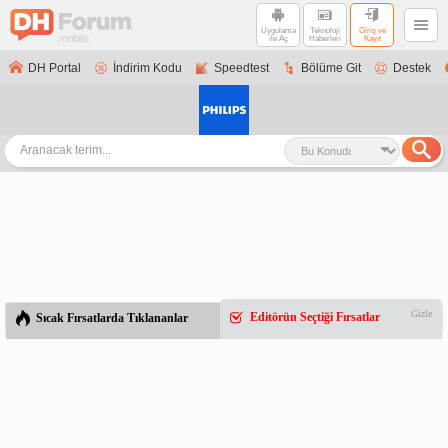
Uygulama
Teknoloji
Giriş ve
ile Aç
Haberleri
Kayıt
DH Portal
İndirim Kodu
Speedtest
Bölüme Git
Destek
Gizle
Editörün Seçtiği Fırsatlar
Sıcak Fırsatlarda Tıklananlar