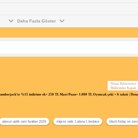
Daha Fazla Göster
Mesaj Bildirimleri
Bildirimler Kapalı
umberjack'te %15 indirime ek+ 250 TL Maxi Puan+ 1.000 TL Oyuncak çeki + 6 taksit | D
atasun optik cam fiyatları 2026
migros valiz 1 alana 1 bedava
black friday ne za