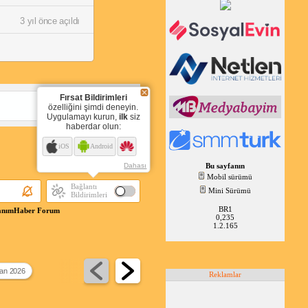
3 yıl önce açıldı
Fırsat Bildirimleri
Cevapla
özelliğini şimdi deneyin.
Uygulamayı kurun,
ilk
siz
haberdar olun:
iOS
Android
Sayfa:
1
Bu sayfanın
Dahası
Mobil sürümü
Bağlantı
Mini Sürümü
Bildirimleri
BR1
onanımHaber Forum
0,235
1.2.165
man 2026
Reklamlar