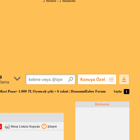
2 Misafir -
2 Masaüstü
9
Konuya Özel
klama
Favorilerime Ekle
Maxi Puan+ 1.000 TL Oyuncak çeki + 6 taksit | DonanımHaber Forum
Sayfa:
1
Konuyu Açandan
Reklamlar
Popüler Mesajlar
Linkli Mesajlar
Yazdır
Mesaj Linkini Kopyala
Şikayet
E-Posta Aboneliği
Konuyu Gizle