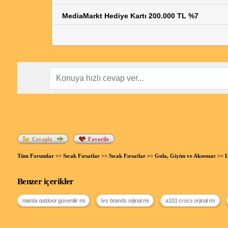
MediaMarkt Hediye Kartı 200.000 TL %7
Cevapla
Favorile
Tüm Forumlar
>>
Sıcak Fırsatlar
>>
Sıcak Fırsatlar
>>
Gıda, Giyim ve Aksesuar
>> L
Benzer içerikler
manta outdoor güvenilir mi
lvs brands orjinal mi
a101 crocs orjinal mi