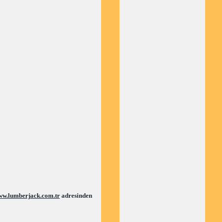
w.lumberjack.com.tr
 adresinden 