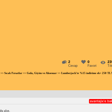
2
0
23
Cevap
Favori
Tı
>>
Sıcak Fırsatlar
>>
Gıda, Giyim ve Aksesuar
>> Lumberjack'te %15 indirime ek+ 250 TL 
du alın.