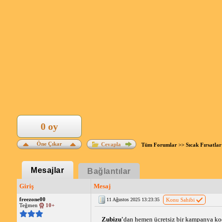
0 oy
Öne Çıkar
Cevapla
Tüm Forumlar
>>
Sıcak Fırsatlar
Mesajlar
Bağlantılar
Giriş
Mesaj
freezone00
11 Ağustos 2025 13:23:35
Konu Sahibi
Teğmen
10+
Zubizu'
dan hemen ücretsiz bir 
kampanya
 ko