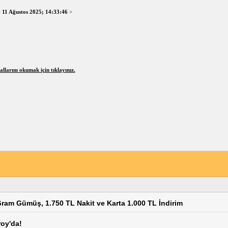
-
11 Ağustos 2025; 14:33:46
>
larını okumak için tıklayınız.
ram Gümüş, 1.750 TL Nakit ve Karta 1.000 TL İndirim
roy'da!