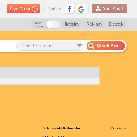
Yeni Kayıt
Üye Girişi
Bağlan
Koyu
İletişim
Reklam
Destek
Tema
Tüm Forumlar
Şimdi Ara
Bu Konudaki Kullanıcılar:
Daha Az