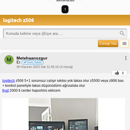
1
logitech z506
Cevap Yaz
Metehaanozgur
M
Er
Konu Sahibi
06 Haziran 2023 Salı 11:46:16 (4 mesaj)
0
logitech
z506 5+1 sorunsuz calışır sıkıtısı yok takas olur z5500 veya z906 bas
+ kontrol paneliyle takas düşünüdürm ağrızalıda olur
fiyat
2000 tl center haporlörü eklicem