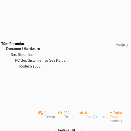
Tüm Forumlar
Aşağı git
Donanım / Hardware
Ses Sistemleri
PC Ses Sistemleri ve Ses Kartları
logitech z506
0
202
0
Daha
Cevap
Tıklama
Öne Çıkarma
Fazla
İstatistik
Sayfaya Git