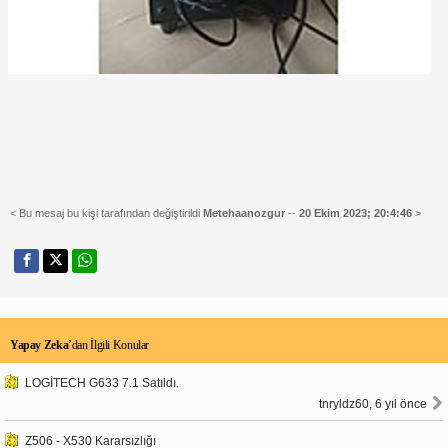
< Bu mesaj bu kişi tarafından değiştirildi
Metehaanozgur
--
20 Ekim 2023; 20:4:46
>
Yapay Zeka
’dan İlgili Konular
LOGİTECH G633 7.1 Satıldı.
tnryldz60, 6 yıl önce
Z506 - X530 Kararsızlığı