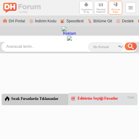
Uygulama
Teknoloji
Giriş ve
ile Aç
Haberleri
Kayıt
DH Portal
İndirim Kodu
Speedtest
Bölüme Git
Destek
Gizle
Editörün Seçtiği Fırsatlar
Sıcak Fırsatlarda Tıklananlar