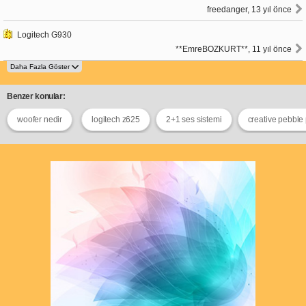
freedanger, 13 yıl önce
Logitech G930
**EmreBOZKURT**, 11 yıl önce
Benzer konular:
woofer nedir
logitech z625
2+1 ses sistemi
creative pebble