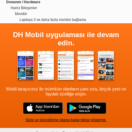
Donanım / Hardware
Harici Bileşenler
Monitör
Laptopa 3 ve daha fazla monitor bağlama
DH Mobil uygulaması ile devam
edin.
Mobil tarayıcınız ile mümkün olanların yanı sıra, birçok yeni ve
faydalı özelliğe erişin.
Gizle ve güncelleme çıkana kadar tekrar gösterme.