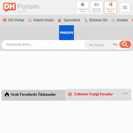
Uygulama
Teknoloji
Giriş ve
ile Aç
Haberleri
Kayıt
DH Portal
İndirim Kodu
Speedtest
Bölüme Git
Destek
Gizle
Editörün Seçtiği Fırsatlar
Sıcak Fırsatlarda Tıklananlar