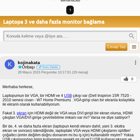
1
Laptopa 3 ve daha fazla monitor bağlama
Cevap Yaz
kojinakata
K
Onbaşı
Konu Sahibi
28 Mayıs 2015 Perşembe 10:17:01 (29 mesaj)
0
Merhaba herkese,
Laptopumun bir VGA, bir HDMI ve 4
USB
çıkışı var (Dell Inspiron 15R 7520 -
2010 senesi civarı - W7 Home Premium) . VGA girişi olan bir ekranla kolaylıkla
iki ekranlı olarak kullanabiliyorum.
Fakat 3.
ekran
için HDMI değil de VGA veya DVI girişli bir ekran olursa, HDMI
çıkıştan VGA/DVI girişe çevirilebilme imkanı var mı? Varsa ne diye satılıyor?
Bir de, 4. ve daha fazla ekran (laptopun kendi ekranı dahil, yani 3. ekstra
ekran ve sonrası) istendiğinde, laptoptaki VGA veya HDMI çıkışlarını splitter/
çoğaltıcı (emin değilim doğru donanım mı bu iş için) kullanabilir miyim? Yoksa
USB çıkışlarından birini kullanmam gerekli mi olcak? USB kullanacaksam ve