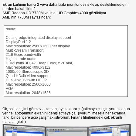
Ekran kartımın harici 2 veya daha fazla monitör destekleyip desteklemediğini
nerden bakabilirim?
AMD Radeon HD 7730M ve Intel HD Graphics 4000 gözüküyor.
AMD'nin 7730M sayfasından:
quote:
Cutting-edge integrated display support
DisplayPort 1.2
Max resolution: 2560x1600 per display
Multi-Stream Transport
21.6 Gbps bandwidth
High bit-rate audio
HDMI (with 3D, 4k, Deep Color, x.v.Color)
Max resolution: 4096x3112
1080p60 Stereoscopic 3D
Quad HD/4k video support
Dual-link DVI with HDCP
Max resolution: 2560x1600
VGA
Max resolution: 2048x1536
Ok, splitter işimi görmez o zaman, aynı ekranı çoğaltmaya çalışmıyorum, onun
yerine laptopumun ekranını genişletmeye çalışıyorum, mesela her ekranda
farklı bir pencere açıp çalışmak istiyorum. Finans filmlerindeki çok ekranlı
masalar gibi :)