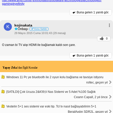
http://www.amd.com/tr-tr/innovations/software-technologies/technologies-
gaming/eyefinity
Buna gelen
1 yanıtı gör.
kojinakata
K
Onbaşı
Konu Sahibi
29 Mayıs 2015 Cuma 10:01:43 (29 mesaj)
0
O zaman bi TV alıp HDMI ile bağlamak kaldı son çare.
Buna gelen
1 yanıtı gör.
Yapay Zeka
’dan İlgili Konular
Windows 11 Pc ye bluetooth ile 2 oyun kolu bağlama ve tavsiye istiyoru
roltec, geçen yıl
[SATILDI] Çok Ucuza 2&#39;li Nas Sistemi ve 5 Adet %100 Sağlık
Ceann Capall, 2 yıl önce
Vestelin 5+1 ses sistemi var eski tip. Tcl tv nasıl bağlayabilirim 5+1
BeratAydın SDR2L, geçen yıl