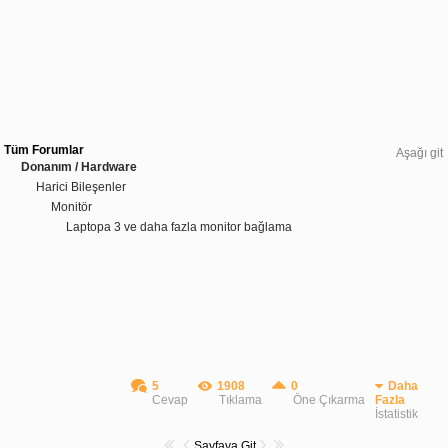
Tüm Forumlar
Aşağı git
Donanım / Hardware
Harici Bileşenler
Monitör
Laptopa 3 ve daha fazla monitor bağlama
5
1908
0
Daha
Cevap
Tıklama
Öne Çıkarma
Fazla
İstatistik
Sayfaya Git