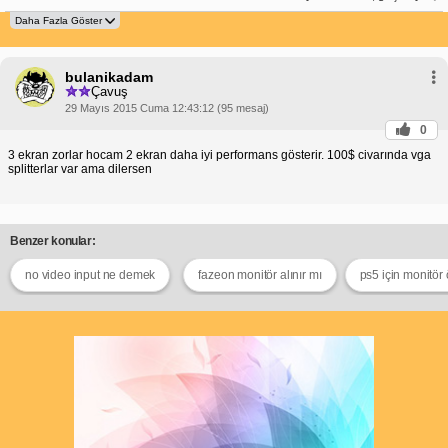
bulanikadam
Çavuş
29 Mayıs 2015 Cuma 12:43:12 (95 mesaj)
0
3 ekran zorlar hocam 2 ekran daha iyi performans gösterir. 100$ civarında vga
splitterlar var ama dilersen
Benzer konular:
no video input ne demek
fazeon monitör alınır mı
ps5 için monitör 