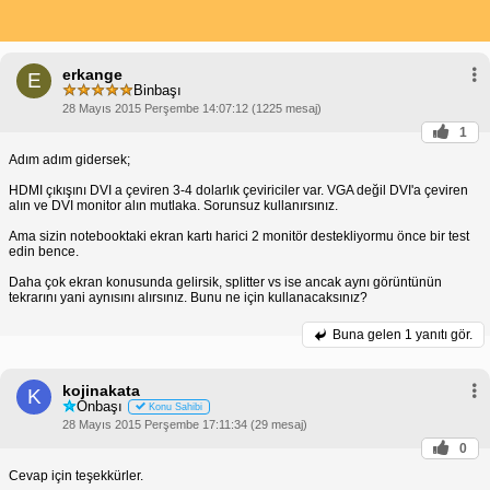
erkange
E
Binbaşı
28 Mayıs 2015 Perşembe 14:07:12 (1225 mesaj)
1
Adım adım gidersek;
HDMI çıkışını DVI a çeviren 3-4 dolarlık çeviriciler var. VGA değil DVI'a çeviren
alın ve DVI monitor alın mutlaka. Sorunsuz kullanırsınız.
Ama sizin notebooktaki ekran kartı harici 2 monitör destekliyormu önce bir test
edin bence.
Daha çok ekran konusunda gelirsik, splitter vs ise ancak aynı görüntünün
tekrarını yani aynısını alırsınız. Bunu ne için kullanacaksınız?
Buna gelen
1 yanıtı gör.
kojinakata
K
Onbaşı
Konu Sahibi
28 Mayıs 2015 Perşembe 17:11:34 (29 mesaj)
0
Cevap için teşekkürler.