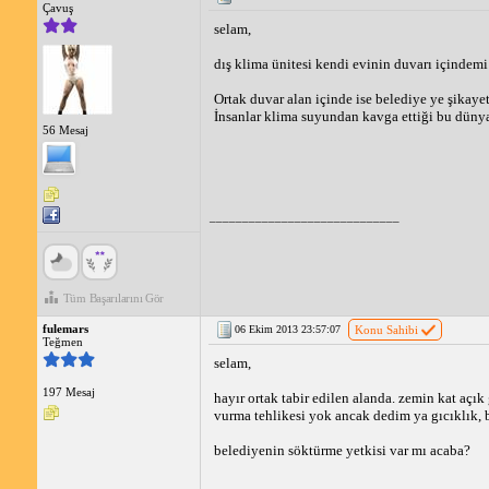
Kolonun taşıma kapasitesi sınırlı olabilir
Çavuş
Klima ünitesine erişim zor olabilir
selam,
Montajı daha zor ve maliyetli olabilir
dış klima ünitesi kendi evinin duvarı içindemi
Genel olarak, kolona klima takılıp takılmayacağı kararı,
önce bir klima teknisyenine danışmanız önerilir.
Ortak duvar alan içinde ise belediye ye şikayet
İnsanlar klima suyundan kavga ettiği bu dünya
56 Mesaj
_____________________________
Tüm Başarılarını Gör
fulemars
06 Ekim 2013 23:57:07
Konu Sahibi
Teğmen
selam,
197 Mesaj
hayır ortak tabir edilen alanda. zemin kat açık
vurma tehlikesi yok ancak dedim ya gıcıklık,
belediyenin söktürme yetkisi var mı acaba?