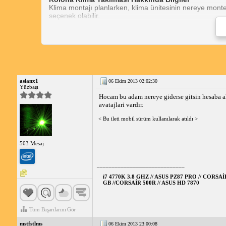
Klima montajı planlarken, klima ünitesinin nereye mont
seçenek olabilir.
Kolona Klima Takılır mı?
Evet, kolona klima takılabilir. Ancak, bu her zaman öner
Kolonun Yapısı:
Kolonun taşıma kapasitesinin ve 
Kolonun Konumu:
Kolon, klimanın verimli çalı
uzak olmalıdır.
Montaj İzinleri:
Bazı durumlarda, kolona klima ta
aslanx1
06 Ekim 2013 02:02:30
Kirişe Klima Takılması
Yüzbaşı
Kolonun taşıma kapasitesi yetersizse, bunun yerine kiriş
Hocam bu adam nereye giderse gitsin hesaba a
ağırlığını daha iyi destekleyebilir. Kirişe klima takarken
avatajlari vardır.
Kolona Klima Montajı
Kolona klima montajı, eğitimli bir teknisyen tarafından d
< Bu ileti mobil sürüm kullanılarak atıldı >
için aşağıdaki adımları içerir:
Kolona Klima Takmak
Kolona klima takmak, aşağıdaki a
503 Mesaj
_____________________________
i7 4770K 3.8 GHZ // ASUS PZ87 PRO // COR
Ancak, kolona klima takmanın bazı dezavantajları da va
GB //CORSAİR 500R // ASUS HD 7870
Tüm Başarılarını Gör
mstfstlms
06 Ekim 2013 23:00:08