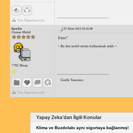
_____________________________
Tüm Başarılarını Gör
face1tr
07 Ekim 2013 03:26:08
Uzman Mobil
Foto?
< Bu ileti mobil sürüm kullanılarak atıldı >
7782 Mesaj
_____________________________
Grafik Tasarımcı
Tüm Başarılarını Gör
Yapay Zeka’dan İlgili Konular
Klima ve Buzdolabı aynı sigortaya bağlanmış!