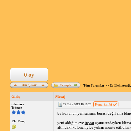
0 oy
Öne Çıkar
Cevapla
Tüm Forumlar
>>
Ev Elektroniği,
Giriş
Mesaj
fulemars
05 Ekim 2013 18:10:28
Konu Sahibi
Teğmen
bu konunun yeri sanırım burası değil ama idare
197 Mesaj
yeni aldığım eve
inşaat
aşamasındayken klima h
altındaki kolona, iyice yukarı monte ettirdim