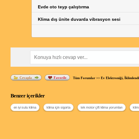
Evde oto teyp çalıştırma
Klima dış ünite duvarda vibrasyon sesi
Cevapla
Favorile
Tüm Forumlar
>>
Ev Elektroniği, İklimlend
Benzer içerikler
en iyi sulu klima
klima için sigorta
tek motor çift klima yorumları
klim