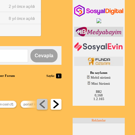
2 yıl önce açıldı
8 yıl önce açıldı
Cevapla
Bu sayfanın
aber Forum
Sayfa:
1
Mobil sürümü
Mini Sürümü
BR2
0,168
1.2.165
n cool cf1
portatif klima
minesk airflow pro
klima tavsiyesi 2026
Reklamlar