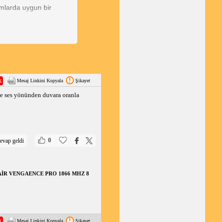
umlarda uygun bir
unlardır:
erekir.
kımı veya engellerden
Mesaj Linkini Kopyala
Şikayet
ğlamdır ve klimanın
ve ses yönünden duvara oranla
lde çalışmasını sağlamak
|
|
0
evap geldi
i
nın yapılması
RSAİR VENGAENCE PRO 1866 MHZ 8
Mesaj Linkini Kopyala
Şikayet