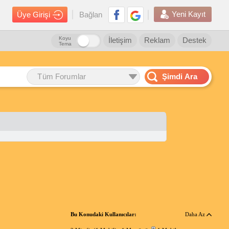
Yeni Kayıt
Üye Girişi
Bağlan
Koyu
İletişim
Reklam
Destek
Tema
Tüm Forumlar
Şimdi Ara
Bu Konudaki Kullanıcılar:
Daha Az