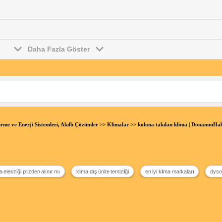
Daha Fazla Göster
irme ve Enerji Sistemleri, Akıllı Çözümler
>>
Klimalar
>> kolona takılan klima | DonanımH
a elektriği prizden alınır mı
klima dış ünite temizliği
en iyi klima markaları
dyso