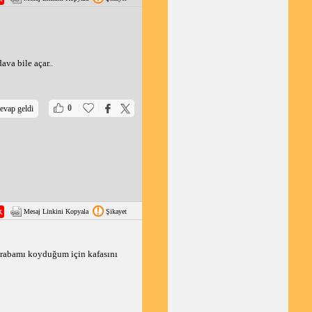
 Montajı planlamadan
ava bile açar..
|
|
0
evap geldi
Mesaj Linkini Kopyala
Şikayet
n arabamı koyduğum için kafasını