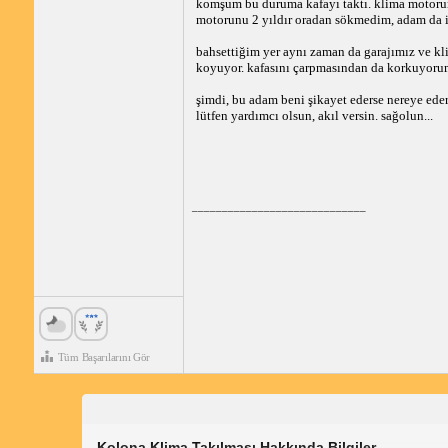
komşum bu duruma kafayı taktı. klima motorunu
motorunu 2 yıldır oradan sökmedim, adam da i
bahsettiğim yer aynı zaman da garajımız ve k
koyuyor. kafasını çarpmasından da korkuyoru
şimdi, bu adam beni şikayet ederse nereye eder? 
lütfen yardımcı olsun, akıl versin. sağolun...
_____________________________
Tüm Başarılarını Gör
Kolona Klima Takılması Hakkında Bilgiler