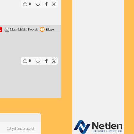
|
|
0
Mesaj Linkini Kopyala
Şikayet
|
|
0
10 yıl önce açıldı