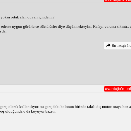
 yoksa ortak alan duvarı içindemi?
 kolonun özelliklerine, klimanın boyutuna ve kişisel tercihlere bağlıdır.
 ederse uygun görürlerse söktürürler diye düşünmekteyim. Kafayı vurursa sıkıntı.. d
 da..
Bu mesaja 1 c
 garaj olarak kullanılıyor. bu garajdaki kolonun birinde takılı dış motor. oraya be
 boş olduğunda o da koyuyor bazen.