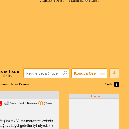
2 Misafir (1 Mobil) -
1 Masaüstü
,
1 Mobil
aha Fazla
Konuya Özel
statistik
Favorilerime Ekle
 DonanımHaber Forum
Sayfa:
1
Konuyu Açandan
Reklamlar
Popüler Mesajlar
Mesaj Linkini Kopyala
Şikayet
Linkli Mesajlar
Yazdır
E-Posta Aboneliği
e düşünerek klima motorunu evimin
liği yok. gel gelelim iyi niyetli (!)
Konuyu Gizle