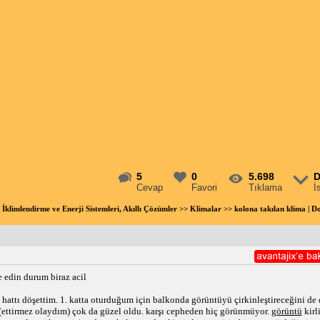
5
0
5.698
D
Cevap
Favori
Tıklama
İ
 İklimlendirme ve Enerji Sistemleri, Akıllı Çözümler
>>
Klimalar
>> kolona takılan klima |
 edin durum biraz acil
attı döşettim. 1. katta oturduğum için balkonda görüntüyü çirkinleştireceğini d
. (ettirmez olaydım) çok da güzel oldu. karşı cepheden hiç görünmüyor.
görüntü
kirli