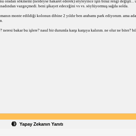
 oradan sökmemi (nerdeyse hakaret ederek) söyleyince işin biraz rengi değişti... u
nadından vazgeçmedi. beni şikayet edeceğini vs vs. söylüyormuş sağda solda.
limanın monte edildiği kolonun dibine 2 yıldır ben arabamı park ediyorum. ama a
m.
neresi bakar bu işlere? nasıl bir durumla karşı karşıya kalırım. ne olur ne biter? bi
Yapay Zekanın Yanıtı