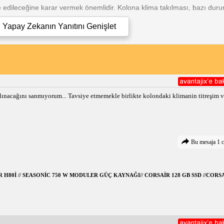
e edileceğine karar vermek önemlidir. Kolona klima takılması, bazı dur
Yapay Zekanın Yanıtını
Genişlet
ilen bir yöntem değildir. Kolona klima takmak için bazı önemli hususlar ş
dayanıklılığının klimanın ağırlığını destekleyecek kadar güçlü olması g
şmasına izin verecek şekilde konumlandırılmış olmalıdır. Çapraz hava a
kmak için apartman veya bina yönetiminden izin almanız gerekebilir.
e klima takılması düşünülebilir. Kirişler genellikle kolonlardan daha sa
lınacağını sanmıyorum... Tavsiye etmemekle birlikte kolondaki klimanin titreşim 
 de yukarıda belirtilen hususların dikkate alınması önemlidir.
ikkatle yapılmalıdır. Montaj işlemi, klimanın güvenli ve verimli bir şeki
vantajları sağlayabilir:
Kolonun sağlamlığının kontrol edilmesi
Bu mesaja 1 c
Montaj braketlerinin sabitlenmesi
Klima ünitesinin braketlere monte edilmes
Elektrik ve soğutucu akışkan bağlantıları
SAİR H80İ // SEASONİC 750 W MODULER GÜÇ KAYNAĞI// CORSAİR 128 GB SSD //CO
rdır:
Alan tasarrufu sağlar
Klimanın daha az fark edilmesini sağlar
Estetik açıdan daha hoş görünebilir