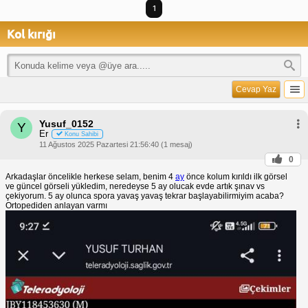
1
Kol kırığı
Cevap Yaz
Yusuf_0152
Y
Er
Konu Sahibi
11 Ağustos 2025 Pazartesi 21:56:40 (1 mesaj)
0
Arkadaşlar öncelikle herkese selam, benim 4
ay
önce kolum kırıldı ilk görsel
ve güncel görseli yükledim, neredeyse 5 ay olucak evde artık şınav vs
çekiyorum. 5 ay olunca spora yavaş yavaş tekrar başlayabilirmiyim acaba?
Ortopediden anlayan varmı