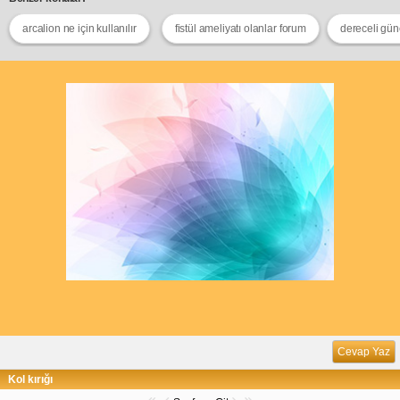
arcalion ne için kullanılır
fistül ameliyatı olanlar forum
dereceli gü
Cevap Yaz
Kol kırığı