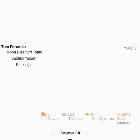
Tüm Forumlar
Aşağı git
Konu Dışı / Off Topic
Sağlıklı Yaşam
Kol kırığı
0
121
0
Daha
Cevap
Tıklama
Öne Çıkarma
Fazla
İstatistik
Sayfaya Git