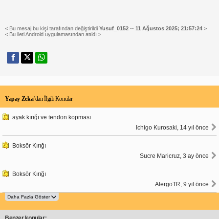
< Bu mesaj bu kişi tarafından değiştirildi
Yusuf_0152
--
11 Ağustos 2025; 21:57:24
>
< Bu ileti Android uygulamasından atıldı >
Yapay Zeka
’dan İlgili Konular
ayak kırığı ve tendon kopması
Ichigo Kurosaki, 14 yıl önce
Boksör Kırığı
Sucre Maricruz, 3 ay önce
Boksör Kırığı
AlergoTR, 9 yıl önce
Benzer konular: