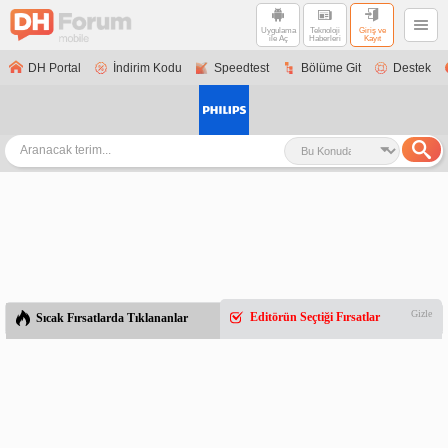
Uygulama
Teknoloji
Giriş ve
ile Aç
Haberleri
Kayıt
DH Portal
İndirim Kodu
Speedtest
Bölüme Git
Destek
Gizle
Editörün Seçtiği Fırsatlar
Sıcak Fırsatlarda Tıklananlar