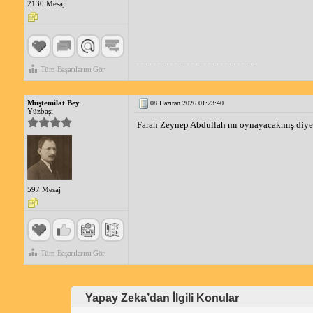
2130 Mesaj
_____________________________
Tüm Başarılarını Gör
Müştemilat Bey
08 Haziran 2026 01:23:40
Yüzbaşı
Farah Zeynep Abdullah mı oynayacakmış diye
597 Mesaj
Tüm Başarılarını Gör
Yapay Zeka’dan İlgili Konular