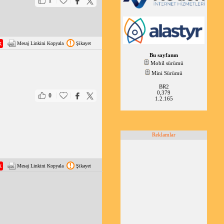
|
|
1
Mesaj Linkini Kopyala
Şikayet
Bu sayfanın
Mobil sürümü
Mini Sürümü
BR2
0,379
|
|
0
1.2.165
Reklamlar
Mesaj Linkini Kopyala
Şikayet