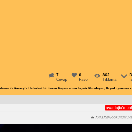
7
0
862
D
Cevap
Favori
Tıklama
İ
rdware
>>
Anasayfa Haberleri
>> Kazım Koyuncu'nun hayatı film oluyor; Başrol oyuncusu v
ANASAYFA GÖRÜNÜMÜNE