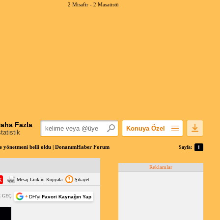
2 Misafir -
2 Masaüstü
aha Fazla
Konuya Özel
statistik
Favorilerime Ekle
e yönetmeni belli oldu | DonanımHaber Forum
Sayfa:
1
Konuyu Açandan
Reklamlar
Popüler Mesajlar
Mesaj Linkini Kopyala
Şikayet
Linkli Mesajlar
Yazdır
 GEÇ
+
DH’yi
Favori Kaynağın Yap
E-Posta Aboneliği
Konuyu Gizle