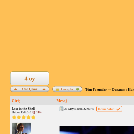
4 oy
Öne Çıkar
Cevapla
Tüm Forumlar
>>
Donanım / Ha
Giriş
Mesaj
Lost in the Shell
29 Mayıs 2026 22:00:46
Konu Sahibi
Haber Editörü
10+