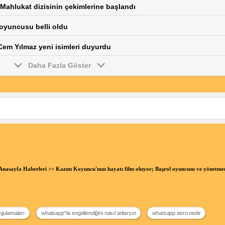
r Mahlukat dizisinin çekimlerine başlandı
 oyuncusu belli oldu
em Yılmaz yeni isimleri duyurdu
Daha Fazla Göster
Anasayfa Haberleri
>> Kazım Koyuncu'nun hayatı film oluyor; Başrol oyuncusu ve yönetme
ygulamaları
whatsapp"ta engellendiğini nasıl anlarsın
whatsapp aero nedir