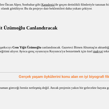
rilen Özcan Alper, Sonbahar gibi
Karadeniz
'de geçen derinlikli filmleriyle tanınan
i
olarak görülüyor. Bu da projeye dair beklentileri daha yukarı çekiyor.
t Üzümoğlu Canlandıracak
şarkıcıyı
Cem Yiğit Üzümoğlu
canlandıracak. Gazeteci Birsen Altuntaş'ın aktardığ
eğitimi alıyor. Ayrıca genç oyuncuyu Koyuncu'ya benzetmek için özel
makyaj
tekn
Gerçek yaşam öykülerini konu alan en iyi biyografi fil
aman gireceği henüz netleşmiş değil. Ancak projenin yakın bir gelecekte hayata ge