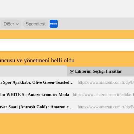
Diğer
Speedtest
ncusu ve yönetmeni belli oldu
Editörün Seçtiği Fırsatlar
PUMA Puma Smash 3.0 Etiqueta Unisex Yetişkin Spor Ayakkabı, Olive Green-Toasted Almond, 37 : Amazon.com.tr: Moda
https://www.amazon.com.tr/dp
yim WHITE S : Amazon.com.tr: Moda
Sessiz, Cam Yüzeyli, Metal halkalı, Dekoratif Duvar Saati (Antrasit Gold) : Amazon.com.tr: Ev ve Yaşam
https://www.amazon.com.tr/d