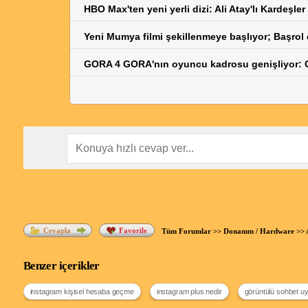
HBO Max'ten yeni yerli dizi: Ali Atay'lı Kardeşle
Yeni Mumya filmi şekillenmeye başlıyor; Başrol
GORA 4 GORA'nın oyuncu kadrosu genişliyor: C
Cevapla
Favorile
Tüm Forumlar
>>
Donanım / Hardware
>>
Benzer içerikler
instagram kişisel hesaba geçme
instagram plus nedir
görüntülü sohbet u