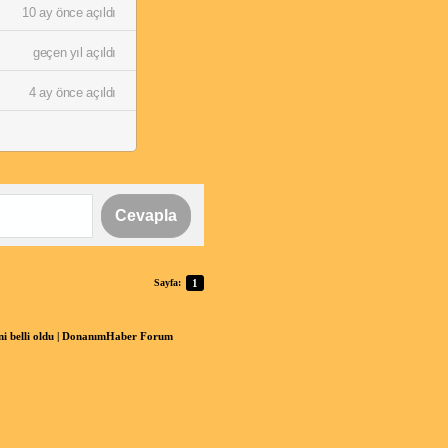
10 ay önce açıldı
geçen yıl açıldı
4 ay önce açıldı
Cevapla
Sayfa:
1
ni belli oldu | DonanımHaber Forum