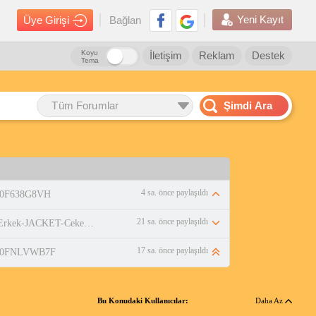
Yeni Kayıt
Üye Girişi
Bağlan
Koyu
İletişim
Reklam
Destek
Tema
Tüm Forumlar
Şimdi Ara
4 sa. önce paylaşıldı
/B0F638G8VH
21 sa. önce paylaşıldı
https://www.amazon.com.tr/adidas-Erkek-JACKET-Ceket-WHITE/dp/B0DPBMQX1P
17 sa. önce paylaşıldı
p/B0FNLVWB7F
Bu Konudaki Kullanıcılar:
Daha Az