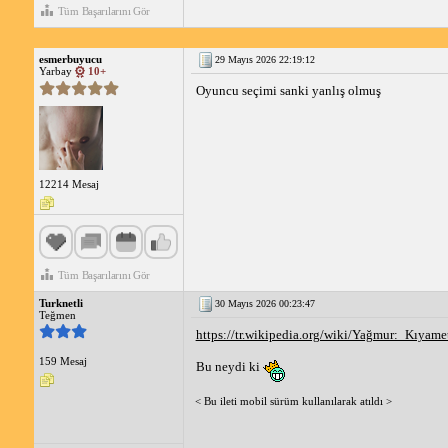
Tüm Başarılarını Gör
esmerbuyucu
29 Mayıs 2026 22:19:12
Yarbay
10+
Oyuncu seçimi sanki yanlış olmuş
12214 Mesaj
Tüm Başarılarını Gör
Turknetli
30 Mayıs 2026 00:23:47
Teğmen
https://tr.wikipedia.org/wiki/Yağmur:_Kıyame
159 Mesaj
Bu neydi ki
< Bu ileti mobil sürüm kullanılarak atıldı >