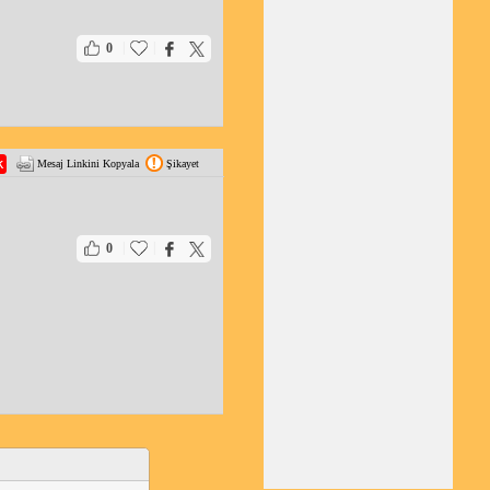
|
|
0
Mesaj Linkini Kopyala
Şikayet
|
|
0