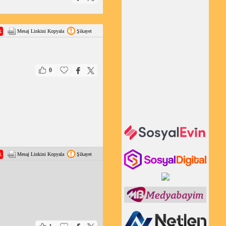
Mesaj Linkini Kopyala
Şikayet
|
|
0
Mesaj Linkini Kopyala
Şikayet