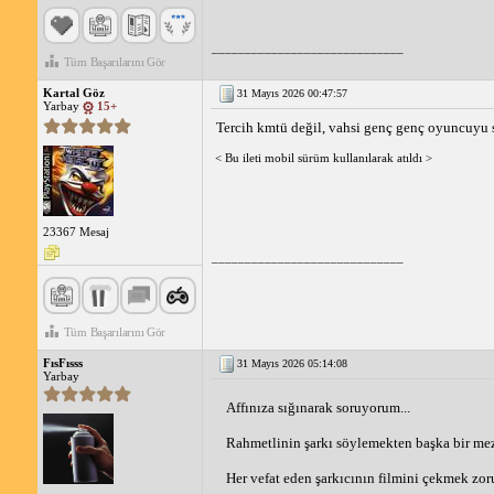
_____________________________
Tüm Başarılarını Gör
Kartal Göz
31 Mayıs 2026 00:47:57
Yarbay
15+
Tercih kmtü değil, vahsi genç genç oyuncuyu se
< Bu ileti mobil sürüm kullanılarak atıldı >
23367 Mesaj
_____________________________
Tüm Başarılarını Gör
FısFısss
31 Mayıs 2026 05:14:08
Yarbay
Affınıza sığınarak soruyorum...
Rahmetlinin şarkı söylemekten başka bir mez
Her vefat eden şarkıcının filmini çekmek zo