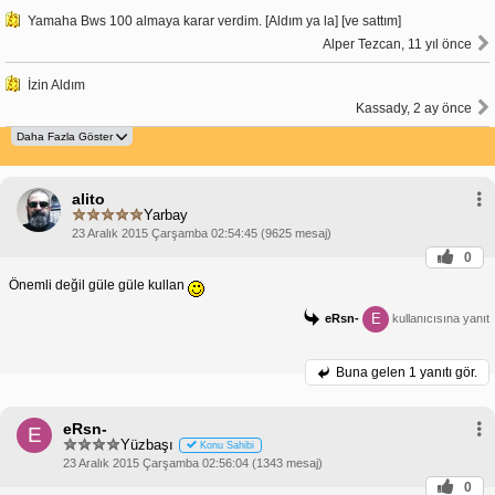
Yamaha Bws 100 almaya karar verdim. [Aldım ya la] [ve sattım]
Alper Tezcan, 11 yıl önce
İzin Aldım
Kassady, 2 ay önce
alito
Yarbay
23 Aralık 2015 Çarşamba 02:54:45 (9625 mesaj)
0
Önemli değil güle güle kullan
E
eRsn-
kullanıcısına yanıt
Buna gelen
1 yanıtı gör.
eRsn-
E
Yüzbaşı
Konu Sahibi
23 Aralık 2015 Çarşamba 02:56:04 (1343 mesaj)
0