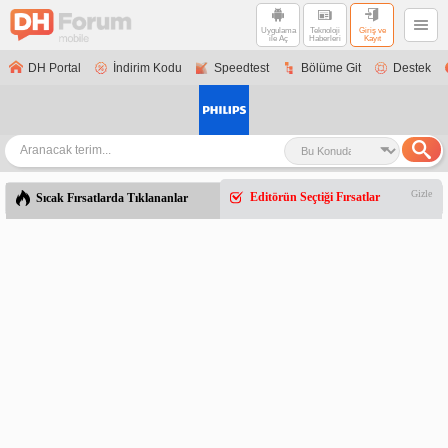
Uygulama
Teknoloji
Giriş ve
ile Aç
Haberleri
Kayıt
DH Portal
İndirim Kodu
Speedtest
Bölüme Git
Destek
Gizle
Editörün Seçtiği Fırsatlar
Sıcak Fırsatlarda Tıklananlar