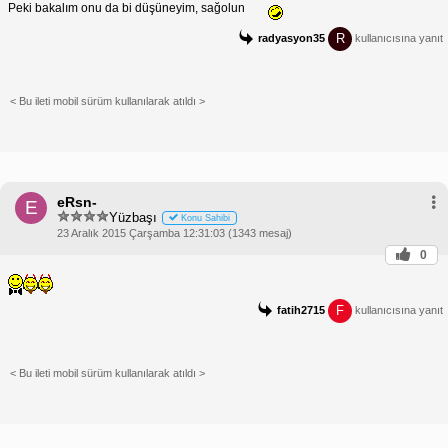
Peki bakalım onu da bi düşüneyim, sağolun
R
radyasyon35
kullanıcısına yanıt
< Bu ileti mobil sürüm kullanılarak atıldı >
eRsn-
E
Yüzbaşı
Konu Sahibi
23 Aralık 2015 Çarşamba 12:31:03 (1343 mesaj)
0
F
fatih2715
kullanıcısına yanıt
< Bu ileti mobil sürüm kullanılarak atıldı >