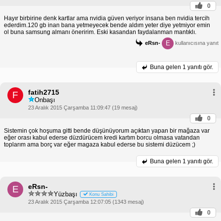
0
Hayır birbirine denk kartlar ama nvidia güven veriyor insana ben nvidia tercih
ederdim.120 gb inan bana yetmeyecek bende aldım yeter diye yetmiyor emin
ol buna samsung almanı öneririm. Eski kasandan faydalanman mantıklı.
E
eRsn-
kullanıcısına yanıt
Buna gelen
1 yanıtı gör.
fatih2715
F
Onbaşı
23 Aralık 2015 Çarşamba 11:09:47 (19 mesaj)
0
Sistemin çok hoşuma gitti bende düşünüyorum açıktan yapan bir mağaza var
eğer orası kabul ederse düzdürücem kredi kartım borcu olmasa vatandan
toplarım ama borç var eğer magaza kabul ederse bu sistemi düzücem ;)
Buna gelen
1 yanıtı gör.
eRsn-
E
Yüzbaşı
Konu Sahibi
23 Aralık 2015 Çarşamba 12:07:05 (1343 mesaj)
0