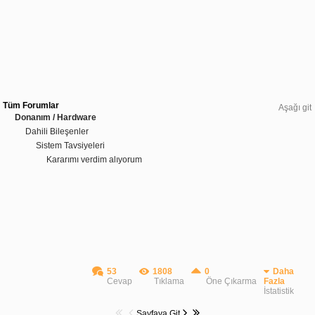
Tüm Forumlar
Aşağı git
Donanım / Hardware
Dahili Bileşenler
Sistem Tavsiyeleri
Kararımı verdim alıyorum
53
1808
0
Daha
Cevap
Tıklama
Öne Çıkarma
Fazla
İstatistik
Sayfaya Git