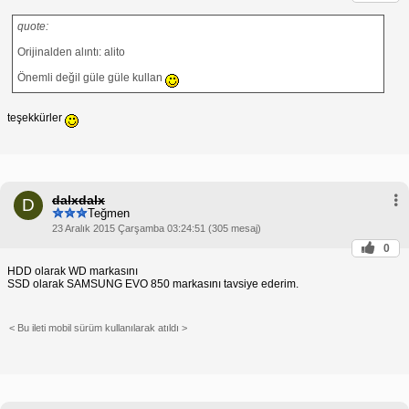
quote:
Orijinalden alıntı: alito
Önemli değil güle güle kullan
teşekkürler
dalxdalx
D
Teğmen
23 Aralık 2015 Çarşamba 03:24:51 (305 mesaj)
0
HDD olarak WD markasını
SSD olarak SAMSUNG EVO 850 markasını tavsiye ederim.
< Bu ileti mobil sürüm kullanılarak atıldı >