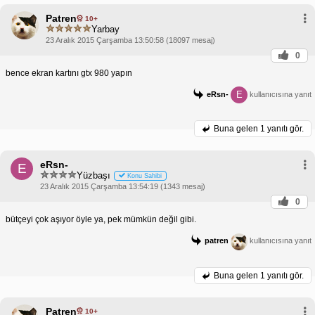
Patren
10+
Yarbay
23 Aralık 2015 Çarşamba 13:50:58 (18097 mesaj)
0
bence ekran kartını gtx 980 yapın
E
eRsn-
kullanıcısına yanıt
Buna gelen
1 yanıtı gör.
eRsn-
E
Yüzbaşı
Konu Sahibi
23 Aralık 2015 Çarşamba 13:54:19 (1343 mesaj)
0
bütçeyi çok aşıyor öyle ya, pek mümkün değil gibi.
patren
kullanıcısına yanıt
Buna gelen
1 yanıtı gör.
Patren
10+