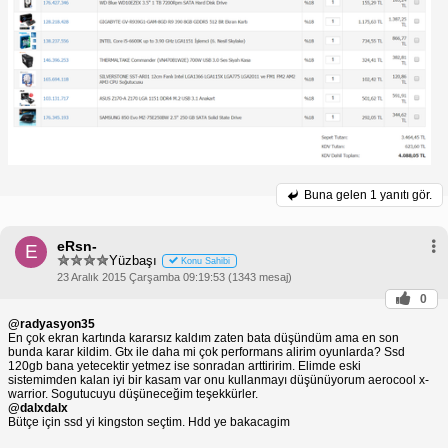
Buna gelen
1 yanıtı gör.
eRsn-
E
Yüzbaşı
Konu Sahibi
23 Aralık 2015 Çarşamba 09:19:53 (1343 mesaj)
0
@radyasyon35
En çok ekran kartında kararsız kaldım zaten bata düşündüm ama en son
bunda karar kildim. Gtx ile daha mi çok performans alirim oyunlarda? Ssd
120gb bana yetecektir yetmez ise sonradan arttiririm. Elimde eski
sistemimden kalan iyi bir kasam var onu kullanmayı düşünüyorum aerocool x-
warrior. Sogutucuyu düşüneceğim teşekkürler.
@dalxdalx
Bütçe için ssd yi kingston seçtim. Hdd ye bakacagim