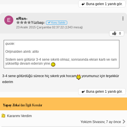
Buna gelen
1 yanıtı gör.
eRsn-
E
Yüzbaşı
Konu Sahibi
23 Aralık 2015 Çarşamba 02:37:22 (1343 mesaj)
0
quote:
Orijinalden alıntı: alito
Sistem seni götürür 3-4 sene sıkıntı olmaz, sonrasında ekran kartı ve ram
yükseltip devam edersin yine
3-4 sene götürdüğü sürece hiç sıkıntı yok hocam
yorumunuz için teşekkür
ederim
Buna gelen
1 yanıtı gör.
Yapay Zeka
’dan İlgili Konular
Kararımı Verdim
Yokizm Sivasov, 7 ay önce