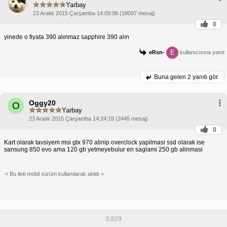
Yarbay
23 Aralık 2015 Çarşamba 14:09:06 (18097 mesaj)
0
yinede o fiyata 390 alınmaz sapphire 390 alın
E
eRsn-
kullanıcısına yanıt
Buna gelen
2 yanıtı gör.
Oggy20
O
Yarbay
23 Aralık 2015 Çarşamba 14:24:19 (2445 mesaj)
0
Kart olarak tavsiyem msi gtx 970 alinip overclock yapilmasi ssd olarak ise
sansung 850 evo ama 120 gb yetmeyebulur en saglami 250 gb alinmasi
< Bu ileti mobil sürüm kullanılarak atıldı >
0,829