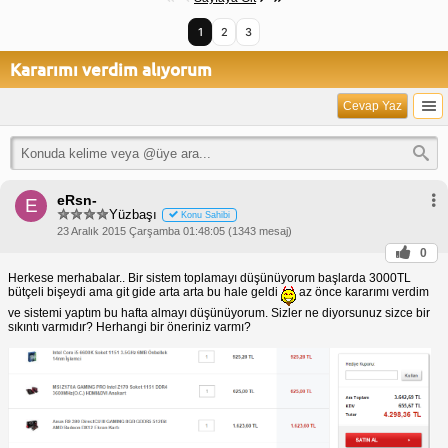
1
2
3
Kararımı verdim alıyorum
Cevap Yaz
eRsn-
E
Yüzbaşı
Konu Sahibi
23 Aralık 2015 Çarşamba 01:48:05 (1343 mesaj)
0
Herkese merhabalar.. Bir sistem toplamayı düşünüyorum başlarda 3000TL
bütçeli bişeydi ama git gide arta arta bu hale geldi
az önce kararımı verdim
ve sistemi yaptım bu hafta almayı düşünüyorum. Sizler ne diyorsunuz sizce bir
sıkıntı varmıdır? Herhangi bir öneriniz varmı?