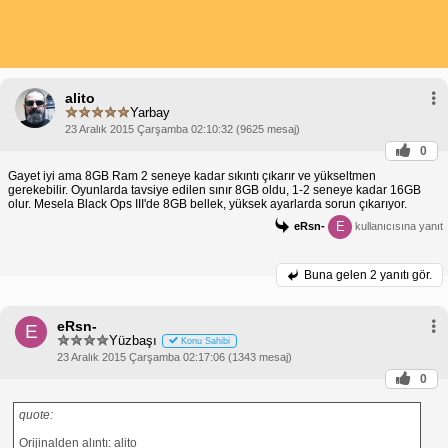
alito
Yarbay
23 Aralık 2015 Çarşamba 02:10:32 (9625 mesaj)
0
Gayet iyi ama 8GB Ram 2 seneye kadar sıkıntı çıkarır ve yükseltmen
gerekebilir. Oyunlarda tavsiye edilen sınır 8GB oldu, 1-2 seneye kadar 16GB
olur. Mesela Black Ops III'de 8GB bellek, yüksek ayarlarda sorun çıkarıyor.
E
eRsn-
kullanıcısına yanıt
Buna gelen
2 yanıtı gör.
eRsn-
E
Yüzbaşı
Konu Sahibi
23 Aralık 2015 Çarşamba 02:17:06 (1343 mesaj)
0
quote:
Orijinalden alıntı: alito