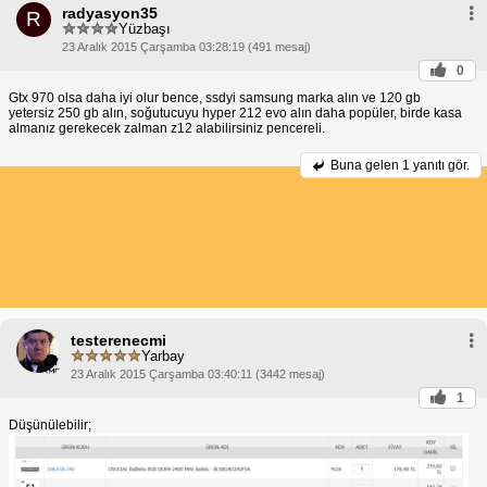
radyasyon35
R
Yüzbaşı
23 Aralık 2015 Çarşamba 03:28:19 (491 mesaj)
0
Gtx 970 olsa daha iyi olur bence, ssdyi samsung marka alın ve 120 gb
yetersiz 250 gb alın, soğutucuyu hyper 212 evo alın daha popüler, birde kasa
almanız gerekecek zalman z12 alabilirsiniz pencereli.
Buna gelen
1 yanıtı gör.
testerenecmi
Yarbay
23 Aralık 2015 Çarşamba 03:40:11 (3442 mesaj)
1
Düşünülebilir;