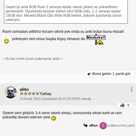
Gayet iyi ama 8GB Ram 2 seneye kadar sıkıntı çıkarır ve yükseltmen
gerekebilir. Oyunlarda tavsiye edilen sınır 8GB oldu, 1-2 seneye kadar
16GB olur. Mesela Black Ops III'de 8GB bellek, yüksek ayarlarda sorun
çıkarıyor.
Rami sonradan arttiririz hocam sıkıntı yok onda su anki bütçe buna müsait
yetmeyen ram olsun başka bişey olmasın da
< Bu ileti mobil sürüm kullanılarak atıldı >
Buna gelen
1 yanıtı gör.
alito
Yarbay
23 Aralık 2015 Çarşamba 02:22:20 (9625 mesaj)
0
Sistem seni götürür 3-4 sene sıkıntı olmaz, sonrasında ekran kartı ve ram
yükseltip devam edersin yine
E
eRsn-
kullanıcısına yanıt