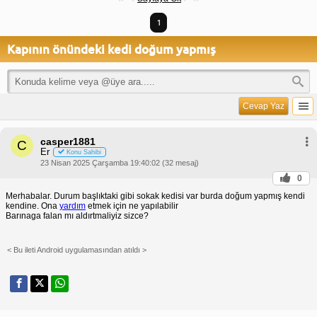
1
Kapının önündeki kedi doğum yapmış
Cevap Yaz
casper1881
C
Er
Konu Sahibi
23 Nisan 2025 Çarşamba 19:40:02 (32 mesaj)
0
Merhabalar. Durum başlıktaki gibi sokak kedisi var burda doğum yapmış kendi
kendine. Ona
yardım
etmek için ne yapılabilir
Barınaga falan mı aldırtmaliyiz sizce?
< Bu ileti Android uygulamasından atıldı >