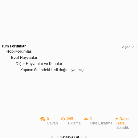
Tüm Forumlar
Aşağı git
Hobi Forumları
Evcil Hayvanlar
Diğer Hayvanlar ve Konular
Kapının önündeki kedi doğum yapmış
0
295
0
Daha
Cevap
Tıklama
Öne Çıkarma
Fazla
İstatistik
Sayfaya Git