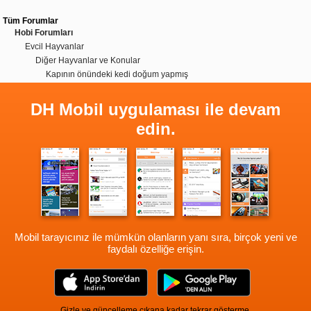
Tüm Forumlar
Hobi Forumları
Evcil Hayvanlar
Diğer Hayvanlar ve Konular
Kapının önündeki kedi doğum yapmış
DH Mobil uygulaması ile devam
edin.
Mobil tarayıcınız ile mümkün olanların yanı sıra, birçok yeni ve
faydalı özelliğe erişin.
Gizle ve güncelleme çıkana kadar tekrar gösterme.