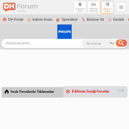
Uygulama
Teknoloji
Giriş ve
ile Aç
Haberleri
Kayıt
DH Portal
İndirim Kodu
Speedtest
Bölüme Git
Destek
Gizle
Editörün Seçtiği Fırsatlar
Sıcak Fırsatlarda Tıklananlar