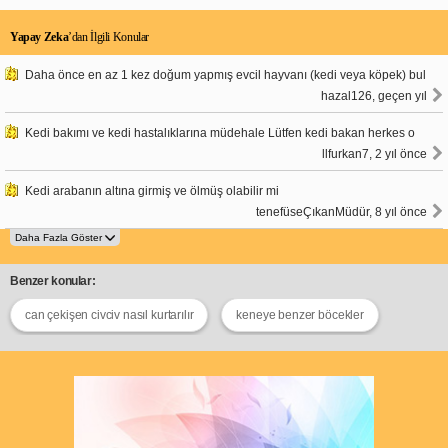
Yapay Zeka
’dan İlgili Konular
Daha önce en az 1 kez doğum yapmış evcil hayvanı (kedi veya köpek) bul
hazal126, geçen yıl
Kedi bakımı ve kedi hastalıklarına müdehale Lütfen kedi bakan herkes o
llfurkan7, 2 yıl önce
Kedi arabanın altına girmiş ve ölmüş olabilir mi
tenefüseÇıkanMüdür, 8 yıl önce
Benzer konular:
can çekişen civciv nasıl kurtarılır
keneye benzer böcekler