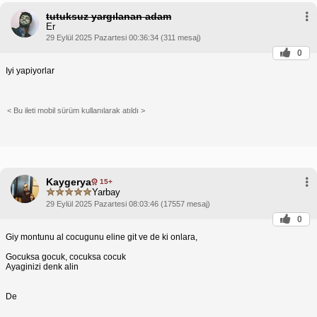
tutuksuz yargılanan adam
Er
29 Eylül 2025 Pazartesi 00:36:34 (311 mesaj)
0
Iyi yapiyorlar
< Bu ileti mobil sürüm kullanılarak atıldı >
Kaygerya
15+
Yarbay
29 Eylül 2025 Pazartesi 08:03:46 (17557 mesaj)
0
Giy montunu al cocugunu eline git ve de ki onlara,
Gocuksa gocuk, cocuksa cocuk
Ayaginizi denk alin
De