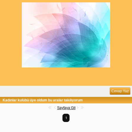
Cevap Yaz
Kadınlar kulübü üye oldum bu aralar takılıyorum
Sayfaya Git
1