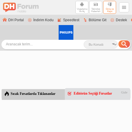
Uygulama
Teknoloji
Giriş ve
ile Aç
Haberleri
Kayıt
DH Portal
İndirim Kodu
Speedtest
Bölüme Git
Destek
Gizle
Editörün Seçtiği Fırsatlar
Sıcak Fırsatlarda Tıklananlar