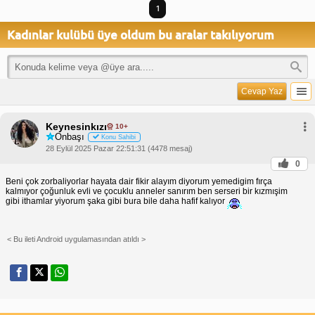
1
Kadınlar kulübü üye oldum bu aralar takılıyorum
Cevap Yaz
Keynesinkızı
10+
Onbaşı
Konu Sahibi
28 Eylül 2025 Pazar 22:51:31 (4478 mesaj)
0
Beni çok zorbaliyorlar hayata dair fikir alayım diyorum yemedigim fırça
kalmıyor çoğunluk evli ve çocuklu anneler sanırım ben serseri bir kızmışim
gibi ithamlar yiyorum şaka gibi bura bile daha hafif kalıyor
< Bu ileti Android uygulamasından atıldı >