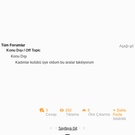
Tüm Forumlar
Aşağı git
Konu Dışı / Off Topic
Konu Dışı
Kadınlar kulübü üye oldum bu aralar takılıyorum
3
202
0
Daha
Cevap
Tıklama
Öne Çıkarma
Fazla
İstatistik
Sayfaya Git