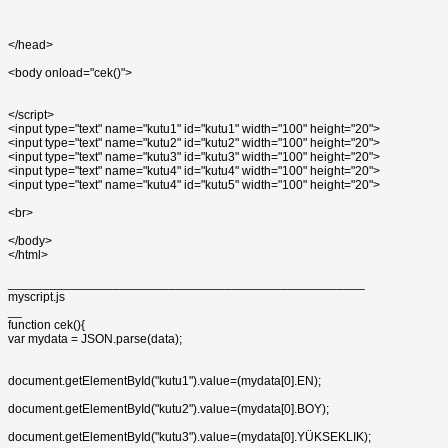
</head>
<body onload="cek()">
</script>
<input type="text" name="kutu1" id="kutu1" width="100" height="20">
<input type="text" name="kutu2" id="kutu2" width="100" height="20">
<input type="text" name="kutu3" id="kutu3" width="100" height="20">
<input type="text" name="kutu4" id="kutu4" width="100" height="20">
<input type="text" name="kutu4" id="kutu5" width="100" height="20">
<br>
</body>
</html>
___________________________________________________
myscript.js
__
function cek(){
var mydata = JSON.parse(data);
document.getElementById("kutu1").value=(mydata[0].EN);
document.getElementById("kutu2").value=(mydata[0].BOY);
document.getElementById("kutu3").value=(mydata[0].YÜKSEKLIK);