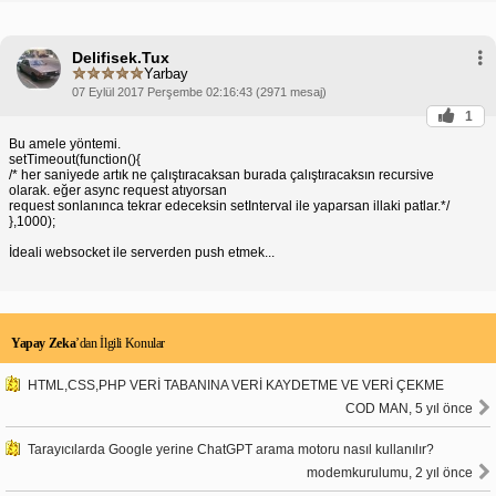
Delifisek.Tux
Yarbay
07 Eylül 2017 Perşembe 02:16:43 (2971 mesaj)
1
Bu amele yöntemi.
setTimeout(function(){
/* her saniyede artık ne çalıştıracaksan burada çalıştıracaksın recursive
olarak. eğer async request atıyorsan
request sonlanınca tekrar edeceksin setInterval ile yaparsan illaki patlar.*/
},1000);
İdeali websocket ile serverden push etmek...
Yapay Zeka
’dan İlgili Konular
HTML,CSS,PHP VERİ TABANINA VERİ KAYDETME VE VERİ ÇEKME
COD MAN, 5 yıl önce
Tarayıcılarda Google yerine ChatGPT arama motoru nasıl kullanılır?
modemkurulumu, 2 yıl önce