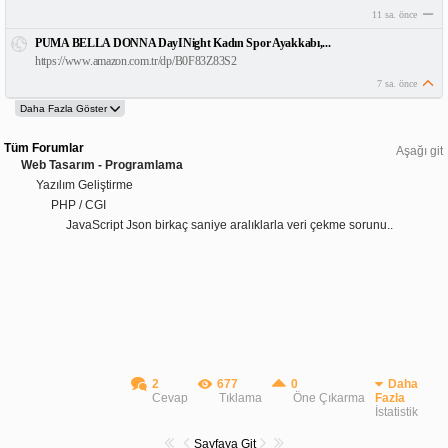
11 sa. önce
PUMA BELLA DONNA DayINight Kadın Spor Ayakkabı,...
https://www.amazon.com.tr/dp/B0F83Z83S2
7 sa. önce
Tüm Forumlar
Aşağı git
Web Tasarım - Programlama
Yazılım Geliştirme
PHP / CGI
JavaScript Json birkaç saniye aralıklarla veri çekme sorunu..
2
677
0
Daha
Cevap
Tıklama
Öne Çıkarma
Fazla
İstatistik
Sayfaya Git