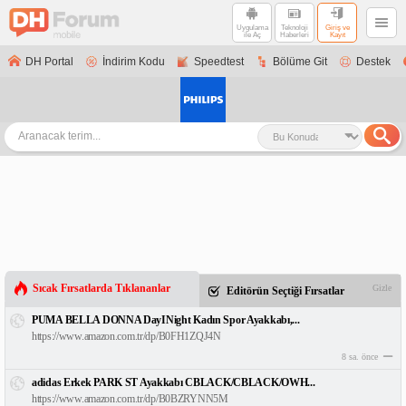
Uygulama
Teknoloji
Giriş ve
ile Aç
Haberleri
Kayıt
DH Portal
İndirim Kodu
Speedtest
Bölüme Git
Destek
Sıcak Fırsatlarda Tıklananlar
Gizle
Editörün Seçtiği Fırsatlar
PUMA BELLA DONNA DayINight Kadın Spor Ayakkabı,...
https://www.amazon.com.tr/dp/B0FH1ZQJ4N
8 sa. önce
adidas Erkek PARK ST Ayakkabı CBLACK/CBLACK/OWH...
https://www.amazon.com.tr/dp/B0BZRYNN5M