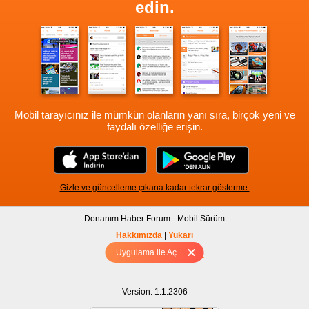
edin.
Mobil tarayıcınız ile mümkün olanların yanı sıra, birçok yeni ve
faydalı özelliğe erişin.
Gizle ve güncelleme çıkana kadar tekrar gösterme.
Donanım Haber Forum - Mobil Sürüm
Hakkımızda
|
Yukarı
Uygulama ile Aç
Tam sürüm için Tıklayınız
Version: 1.1.2306