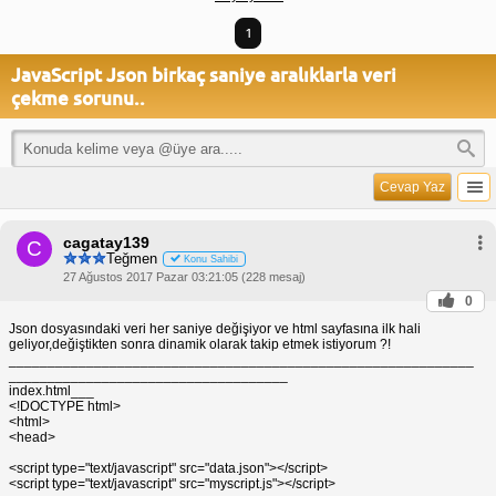
1
JavaScript Json birkaç saniye aralıklarla veri
çekme sorunu..
Cevap Yaz
cagatay139
C
Teğmen
Konu Sahibi
27 Ağustos 2017 Pazar 03:21:05 (228 mesaj)
0
Json dosyasındaki veri her saniye değişiyor ve html sayfasına ilk hali
geliyor,değiştikten sonra dinamik olarak takip etmek istiyorum ?!
____________________________________________________________
____________________________________
index.html___
<!DOCTYPE html>
<html>
<head>
<script type="text/javascript" src="data.json"></script>
<script type="text/javascript" src="myscript.js"></script>