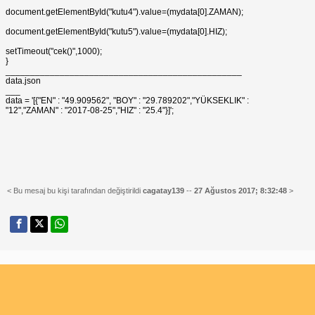
document.getElementById("kutu4").value=(mydata[0].ZAMAN);
document.getElementById("kutu5").value=(mydata[0].HIZ);
setTimeout("cek()",1000);
}
________________________________________________
data.json
___
data = '[{"EN" : "49.909562", "BOY" : "29.789202","YÜKSEKLIK" :
"12","ZAMAN" : "2017-08-25","HIZ" : "25.4"}]';
< Bu mesaj bu kişi tarafından değiştirildi
cagatay139
--
27 Ağustos 2017; 8:32:48
>