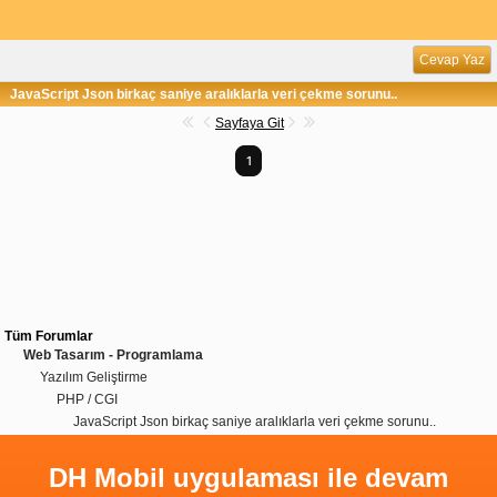
Cevap Yaz
JavaScript Json birkaç saniye aralıklarla veri çekme sorunu..
Sayfaya Git
1
Tüm Forumlar
Web Tasarım - Programlama
Yazılım Geliştirme
PHP / CGI
JavaScript Json birkaç saniye aralıklarla veri çekme sorunu..
DH Mobil uygulaması ile devam