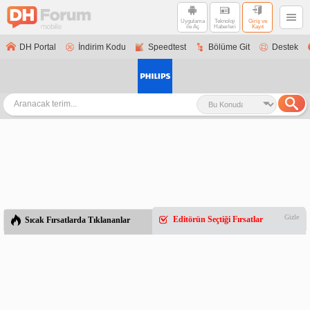
Uygulama
Teknoloji
Giriş ve
ile Aç
Haberleri
Kayıt
DH Portal
İndirim Kodu
Speedtest
Bölüme Git
Destek
Gizle
Editörün Seçtiği Fırsatlar
Sıcak Fırsatlarda Tıklananlar