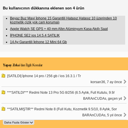
Bu kullanıcının dükkanına eklenen son 4 ürün
Beyaz Buz Mavi İphone 15 Garantili Hatasız Hatasız 10 üzerinden 10
kozmetik çizik yok cam korumalı
Apple Watch SE GPS + 40 mm Altın Alüminyum Kasa Akıllı Saat
İPHONE SE2 ios 14.5.4 SATILIK
14 Ay Garantili İphone 12 Mini 64 Gb
Yapay Zeka
’dan İlgili Konular
[SATILDI] İphone 14 pro / 256 gb / ios 16.3.1 / Tr
korsan36, 7 ay önce
***SATILDI*** Redmi Note 13 Pro 5G 8/256 (6.5 Aylık, Full Kutulu, 9.9/
BARAnCUDAs, geçen yıl
**SATILMIŞTIR** Redmi Note 8 (Full Kutu, Kozmetik 9.5/10, 8 Aylık, Sor
BARAnCUDAs, 5 yıl önce