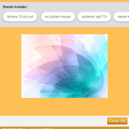
Benzer konular:
iphone 15 pro yd
en pahalı mouse
anbernic rg477v
steam 
Cevap Yaz