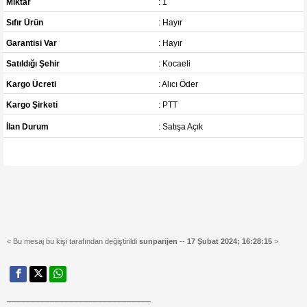
Miktar
: 1
Sıfır Ürün
: Hayır
Garantisi Var
: Hayır
Satıldığı Şehir
: Kocaeli
Kargo Ücreti
: Alıcı Öder
Kargo Şirketi
: PTT
İlan Durum
: Satışa Açık
< Bu mesaj bu kişi tarafından değiştirildi
sunparijen
--
17 Şubat 2024; 16:28:15
>
______________________________