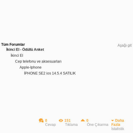
Tüm Forumlar
Aşağı git
İkinci El - Ödüllü Anket
İkinci El
Cep telefonu ve aksesuarları
Apple-Iphone
İPHONE SE2 ios 14.5.4 SATILIK
0
151
0
Daha
Cevap
Tıklama
Öne Çıkarma
Fazla
İstatistik