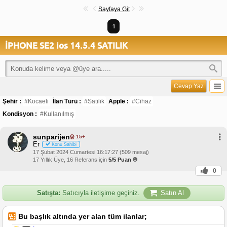
Sayfaya Git
1
İPHONE SE2 ios 14.5.4 SATILIK
Cevap Yaz
Şehir :
#Kocaeli
İlan Türü :
#Satılık
Apple :
#Cihaz
Kondisyon :
#Kullanılmış
sunparijen
15+
Er
Konu Sahibi
17 Şubat 2024 Cumartesi 16:17:27 (509 mesaj)
17 Yıllık Üye, 16 Referans için
5/5 Puan
0
Satışta:
Satıcıyla iletişime geçiniz.
Satın Al
Bu başlık altında yer alan tüm ilanlar;