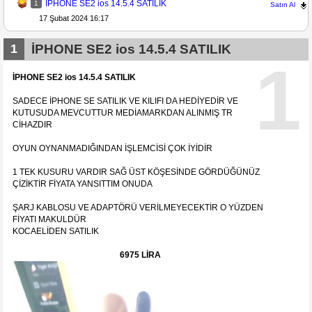
İPHONE SE2 ios 14.5.4 SATILIK
1
Satın Al
17 Şubat 2024 16:17
1
İPHONE SE2 ios 14.5.4 SATILIK
1
İPHONE SE2 ios 14.5.4 SATILIK
SADECE İPHONE SE SATILIK VE KILIFI DA HEDİYEDİR VE
KUTUSUDA MEVCUTTUR MEDİAMARKDAN ALINMIŞ TR
CİHAZDIR
OYUN OYNANMADIĞINDAN İŞLEMCİSİ ÇOK İYİDİR
1 TEK KUSURU VARDIR SAĞ ÜST KÖŞESİNDE GÖRDÜĞÜNÜZ
ÇİZİKTİR FİYATA YANSITTIM ONUDA
ŞARJ KABLOSU VE ADAPTÖRÜ VERİLMEYECEKTİR O YÜZDEN
FİYATI MAKULDÜR
KOCAELİDEN SATILIK
6975 LİRA