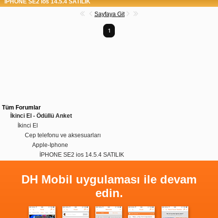
İPHONE SE2 ios 14.5.4 SATILIK
Sayfaya Git
1
Tüm Forumlar
İkinci El - Ödüllü Anket
İkinci El
Cep telefonu ve aksesuarları
Apple-Iphone
İPHONE SE2 ios 14.5.4 SATILIK
DH Mobil uygulaması ile devam
edin.