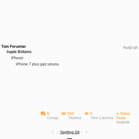
Tüm Forumlar
Aşağı git
Apple Bölümü
iPhone
iPhone 7 plus şarj sorunu
0
242
0
Daha
Cevap
Tıklama
Öne Çıkarma
Fazla
İstatistik
Sayfaya Git