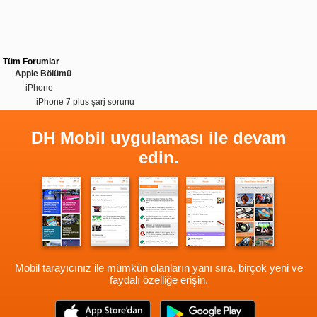
Tüm Forumlar
Apple Bölümü
iPhone
iPhone 7 plus şarj sorunu
DH Mobil uygulaması ile devam
edin.
Mobil tarayıcınız ile mümkün olanların yanı sıra, birçok yeni ve
faydalı özelliğe erişin.