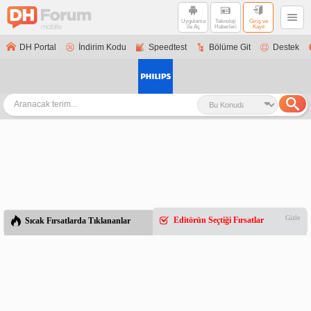
Uygulama
Teknoloji
Giriş ve
ile Aç
Haberleri
Kayıt
DH Portal
İndirim Kodu
Speedtest
Bölüme Git
Destek
Gizle
Editörün Seçtiği Fırsatlar
Sıcak Fırsatlarda Tıklananlar