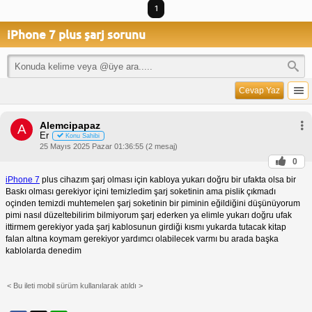
1
iPhone 7 plus şarj sorunu
Cevap Yaz
Alemcipapaz
A
Er
Konu Sahibi
25 Mayıs 2025 Pazar 01:36:55 (2 mesaj)
0
iPhone 7
plus cihazım şarj olması için kabloya yukarı doğru bir ufakta olsa bir
Baskı olması gerekiyor içini temizledim şarj soketinin ama pislik çıkmadı
oçinden temizdi muhtemelen şarj soketinin bir piminin eğildiğini düşünüyorum
pimi nasıl düzeltebilirim bilmiyorum şarj ederken ya elimle yukarı doğru ufak
ittirmem gerekiyor yada şarj kablosunun girdiği kısmı yukarda tutacak kitap
falan altına koymam gerekiyor yardımcı olabilecek varmı bu arada başka
kablolarda denedim
< Bu ileti mobil sürüm kullanılarak atıldı >