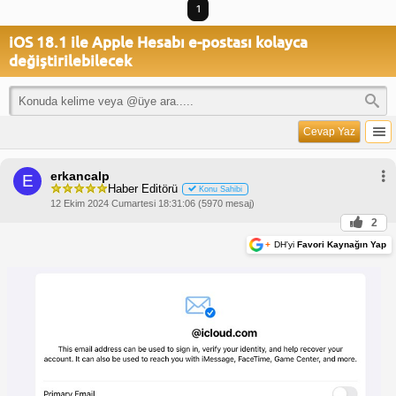
1
iOS 18.1 ile Apple Hesabı e-postası kolayca
değiştirilebilecek
Cevap Yaz
erkancalp
E
Haber Editörü
Konu Sahibi
12 Ekim 2024 Cumartesi 18:31:06 (5970 mesaj)
2
+
DH'yi
Favori Kaynağın Yap