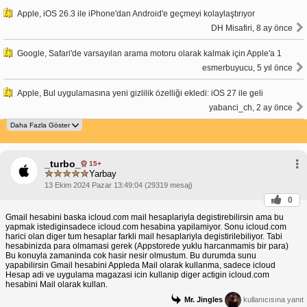
Apple, iOS 26.3 ile iPhone'dan Android'e geçmeyi kolaylaştırıyor
DH Misafiri, 8 ay önce
Google, Safari'de varsayılan arama motoru olarak kalmak için Apple'a 1
esmerbuyucu, 5 yıl önce
Apple, Bul uygulamasına yeni gizlilik özelliği ekledi: iOS 27 ile geli
yabanci_ch, 2 ay önce
_turbo_
15+
Yarbay
13 Ekim 2024 Pazar 13:49:04 (29319 mesaj)
0
Gmail hesabini baska icloud.com mail hesaplariyla degistirebilirsin ama bu
yapmak istediginsadece icloud.com hesabina yapilamiyor. Sonu icloud.com
harici olan diger tum hesaplar farkli mail hesaplariyla degistirilebiliyor. Tabi
hesabinizda para olmamasi gerek (Appstorede yuklu harcanmamis bir para)
Bu konuyla zamaninda cok hasir nesir olmustum. Bu durumda sunu
yapabilirsin Gmail hesabini Appleda Mail olarak kullanma, sadece icloud
Hesap adi ve uygulama magazasi icin kullanip diger actigin icloud.com
hesabini Mail olarak kullan.
Mr. Jingles
kullanıcısına yanıt