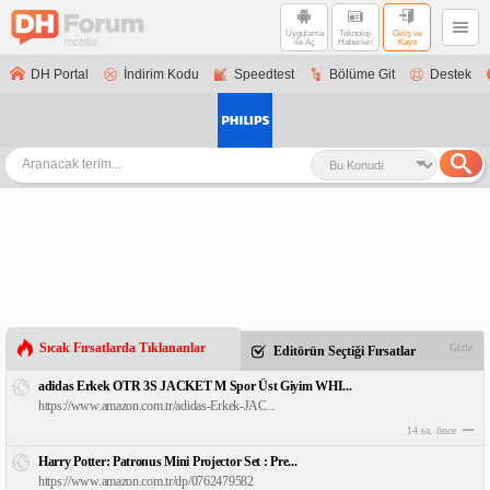
Uygulama
Teknoloji
Giriş ve
ile Aç
Haberleri
Kayıt
DH Portal
İndirim Kodu
Speedtest
Bölüme Git
Destek
Sıcak Fırsatlarda Tıklananlar
Gizle
Editörün Seçtiği Fırsatlar
adidas Erkek OTR 3S JACKET M Spor Üst Giyim WHI...
https://www.amazon.com.tr/adidas-Erkek-JAC...
14 sa. önce
Harry Potter: Patronus Mini Projector Set : Pre...
https://www.amazon.com.tr/dp/0762479582