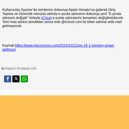
Kullanıcılar, Ayarlar’da isimlerine dokunup Apple Hesabı’na giderek Giriş
Yapma ve Güvenlik menüsü altında e-posta adresine dokunup yeni “E-posta
adresini değiştir” linkiyle
iCloud
e-posta adreslerini tamamen değiştirebilecek.
Yeni mail adresi alındıktan sonra eski @icloud.com ile biten adrese artık mail
gelmeyecek.
Kaynak:
https://www.macrumors.com/2024/10/11/ios-18-1-primary-email-
address/
Haberi Portalda Gör