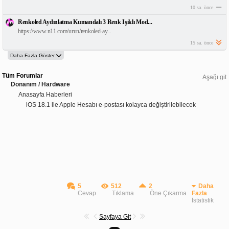
10 sa. önce
Renkoled Aydınlatma Kumandalı 3 Renk Işıklı Mod...
https://www.n11.com/urun/renkoled-ay...
15 sa. önce
Tüm Forumlar
Aşağı git
Donanım / Hardware
Anasayfa Haberleri
iOS 18.1 ile Apple Hesabı e-postası kolayca değiştirilebilecek
5
512
2
Daha
Cevap
Tıklama
Öne Çıkarma
Fazla
İstatistik
Sayfaya Git