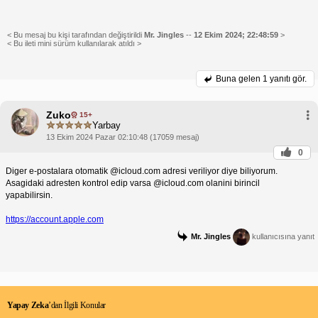
< Bu mesaj bu kişi tarafından değiştirildi
Mr. Jingles
--
12 Ekim 2024; 22:48:59
>
< Bu ileti mini sürüm kullanılarak atıldı >
Buna gelen
1 yanıtı gör.
Zuko
15+
Yarbay
13 Ekim 2024 Pazar 02:10:48 (17059 mesaj)
0
Diger e-postalara otomatik @icloud.com adresi veriliyor diye biliyorum.
Asagidaki adresten kontrol edip varsa @icloud.com olanini birincil
yapabilirsin.
https://account.apple.com
Mr. Jingles
kullanıcısına yanıt
Yapay Zeka
’dan İlgili Konular