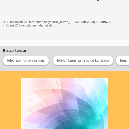
< Bu mesaj bu kişi tarafından değiştirildi
_turbo_
--
13 Ekim 2024; 13:49:57
>
< Bu ileti iOS uygulamasından atıldı >
Benzer konular:
telegram numarasız giriş
telefon kamerasını pc de kullanma
bina 