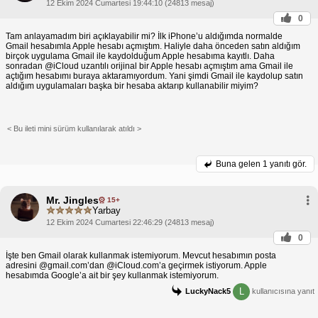
12 Ekim 2024 Cumartesi 19:44:10 (24813 mesaj)
0
Tam anlayamadım biri açıklayabilir mi? İlk iPhone’u aldığımda normalde
Gmail hesabımla Apple hesabı açmıştım. Haliyle daha önceden satın aldığım
birçok uygulama Gmail ile kaydolduğum Apple hesabıma kayıtlı. Daha
sonradan @iCloud uzantılı orijinal bir Apple hesabı açmıştım ama Gmail ile
açtığım hesabımı buraya aktaramıyordum. Yani şimdi Gmail ile kaydolup satın
aldığım uygulamaları başka bir hesaba aktarıp kullanabilir miyim?
< Bu ileti mini sürüm kullanılarak atıldı >
Buna gelen
1 yanıtı gör.
Mr. Jingles
15+
Yarbay
12 Ekim 2024 Cumartesi 22:46:29 (24813 mesaj)
0
İşte ben Gmail olarak kullanmak istemiyorum. Mevcut hesabımın posta
adresini @gmail.com’dan @iCloud.com’a geçirmek istiyorum. Apple
hesabımda Google’a ait bir şey kullanmak istemiyorum.
L
LuckyNack5
kullanıcısına yanıt