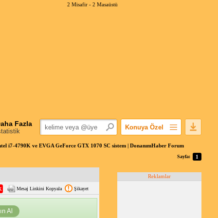
2 Misafir -
2 Masaüstü
aha Fazla
Konuya Özel
statistik
Favorilerime Ekle
tel i7-4790K ve EVGA GeForce GTX 1070 SC sistem | DonanımHaber Forum
Konuyu Açandan
Sayfa:
1
Popüler Mesajlar
Reklamlar
Linkli Mesajlar
Mesaj Linkini Kopyala
Şikayet
Yazdır
E-Posta Aboneliği
ın Al
Konuyu Gizle