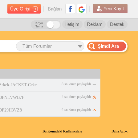
Yeni Kayıt
Üye Girişi
Bağlan
Koyu
İletişim
Reklam
Destek
Tema
Tüm Forumlar
Şimdi Ara
8 sa. önce paylaşıldı
https://www.amazon.com.tr/adidas-Erkek-JACKET-Ceket-WHITE/dp/B0DPBMQX1P
4 sa. önce paylaşıldı
p/B0FNLVWB7F
4 sa. önce paylaşıldı
/B0F29H3VZ8
Bu Konudaki Kullanıcılar:
Daha Az