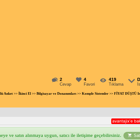
2
4
419
D
Cevap
Favori
Tıklama
İ
llü Anket
>>
İkinci El
>>
Bilgisayar ve Donanımları
>>
Komple Sistemler
>> FİYAT DÜŞTÜ In
ye ve satın alınmaya uygun, satıcı ile iletişime geçebilirsiniz.
Sat