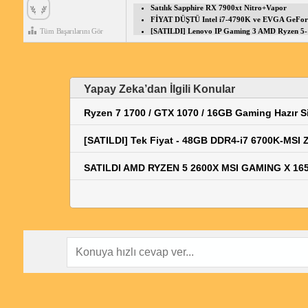
Satılık Sapphire RX 7900xt Nitro+Vapor
FİYAT DÜŞTÜ Intel i7-4790K ve EVGA GeFor
Tüm Başarılarını Gör
[SATILDI] Lenovo IP Gaming 3 AMD Ryzen 
Yapay Zeka’dan İlgili Konular
Ryzen 7 1700 / GTX 1070 / 16GB Gaming Hazır S
[SATILDI] Tek Fiyat - 48GB DDR4-i7 6700K-MSI
SATILDI AMD RYZEN 5 2600X MSI GAMING X 1