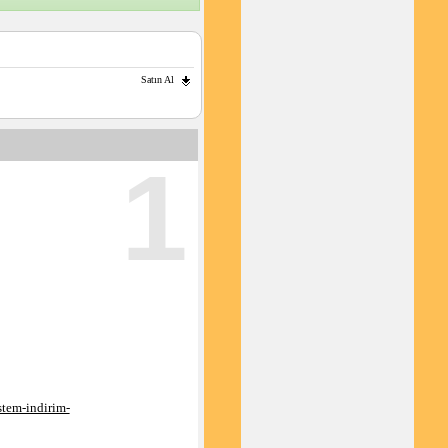
Satın Al
1
stem-indirim-