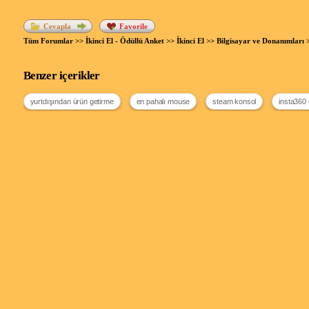
Cevapla
Favorile
Tüm Forumlar
>>
İkinci El - Ödüllü Anket
>>
İkinci El
>>
Bilgisayar ve Donanımları
Benzer içerikler
yurtdışından ürün getirme
en pahalı mouse
steam konsol
insta360 