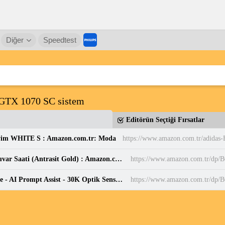
Diğer
Speedtest
GTX 1070 SC sistem
Editörün Seçtiği Fırsatlar
yim WHITE S : Amazon.com.tr: Moda
Sessiz, Cam Yüzeyli, Metal halkalı, Dekoratif Duvar Saati (Antrasit Gold) : Amazon.com.tr: Ev ve Yaşam
https://www.amazon.com.tr/d
Razer Pro Click V2 - Kablosuz ergonomik mouse - AI Prompt Assist - 30K Optik Sensör - 3,5 ay pil ömrü (14 bölgeli Chroma RGB, HyperScroll eğilebilir mouse tekerleği) Siyah : Amazon.com.tr: Bilgisayar
https://www.amazon.com.tr/dp