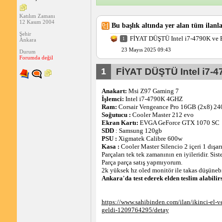
Katılım Zamanı
12 Kasım 2004
Bu başlık altında yer alan tüm ilanla
Şehir
FİYAT DÜŞTÜ Intel i7-4790K ve
1
Ankara
23 Mayıs 2025 09:43
Durum
Forumda değil
1
FİYAT DÜŞTÜ Intel i7-
Anakart:
Msi Z97 Gaming 7
İşlemci:
Intel i7-4790K 4GHZ
Ram:
Corsair Vengeance Pro 16GB (2x8) 
Soğutucu :
Cooler Master 212 evo
Ekran Kartı:
EVGA GeForce GTX 1070 SC
SDD
: Samsung 120gb
PSU :
Xigmatek Calibre 600w
Kasa :
Cooler Master Silencio 2 içeri 1 dışarı 
Parçaları tek tek zamanının en iyileridir. S
Parça parça satış yapmıyorum.
2k yüksek hz oled monitör ile takas düşünebi
Ankara'da test ederek elden teslim alabilir
https://www.sahibinden.com/ilan/ikinci-el-ve
geldi-1209764295/detay