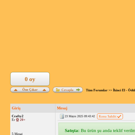
0 oy
Öne Çıkar
Cevapla
Tüm Forumlar
>>
İkinci El - Ödü
Giriş
Mesaj
Crafty2
23 Mayıs 2025 09:43:42
Konu Sahibi
Er
20+
Satışta:
Bu ürün şu anda teklif verilme
5 Mesaj