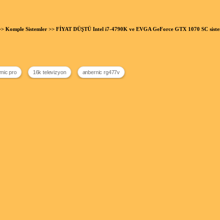
>>
Komple Sistemler
>> FİYAT DÜŞTÜ Intel i7-4790K ve EVGA GeForce GTX 1070 SC sist
mic pro
16k televizyon
anbernic rg477v