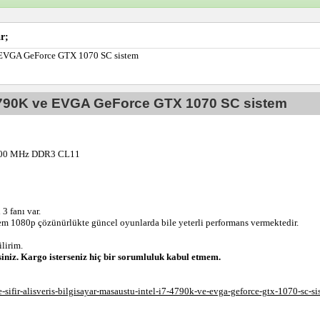
r;
 EVGA GeForce GTX 1070 SC sistem
4790K ve EVGA GeForce GTX 1070 SC sistem
2400 MHz DDR3 CL11
3 fanı var.
istem 1080p çözünürlükte güncel oyunlarda bile yeterli performans vermektedir.
lirim.
siniz. Kargo isterseniz hiç bir sorumluluk kabul etmem.
-sifir-alisveris-bilgisayar-masaustu-intel-i7-4790k-ve-evga-geforce-gtx-1070-sc-si