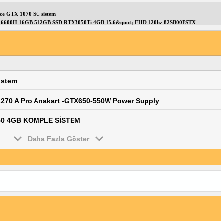
ce GTX 1070 SC sistem
5- 6600H 16GB 512GB SSD RTX3050Ti 4GB 15.6&quot; FHD 120hz 82SB00FSTX
istem
 Z270 A Pro Anakart -GTX650-550W Power Supply
650 4GB KOMPLE SİSTEM
Daha Fazla Göster