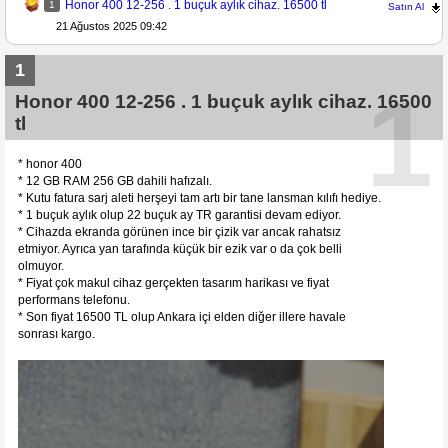
Honor 400 12-256 . 1 buçuk aylık cihaz. 16500 tl
1
Satın Al
21 Ağustos 2025 09:42
1
1
Honor 400 12-256 . 1 buçuk aylık cihaz. 16500
tl
* honor 400
* 12 GB RAM 256 GB dahili hafızalı.
* Kutu fatura sarj aleti herşeyi tam artı bir tane lansman kılıfı hediye.
* 1 buçuk aylık olup 22 buçuk ay TR garantisi devam ediyor.
* Cihazda ekranda görünen ince bir çizik var ancak rahatsız
etmiyor. Ayrıca yan tarafında küçük bir ezik var o da çok belli
olmuyor.
* Fiyat çok makul cihaz gerçekten tasarım harikası ve fiyat
performans telefonu.
* Son fiyat 16500 TL olup Ankara içi elden diğer illere havale
sonrası kargo.