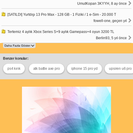
UmutKopan 3KYYH, 8 ay önce
[SATILDI] Yurtdışı 13 Pro Max - 128 GB - 1 Fiziki / 1 e-Sim - 20.000 T
fowell-one, geçen yıl
Tertemiz 4 aylık Xbox Series S+9 aylık Gamepass+4 oyun 3200 TL
Berlin93, 5 yıl önce
Benzer konular:
ps4 kırık
atk battle axe pro
iphone 15 pro yd
upsiren u6 pro