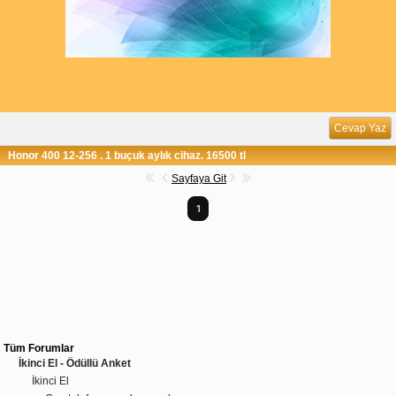
Cevap Yaz
Honor 400 12-256 . 1 buçuk aylık cihaz. 16500 tl
Sayfaya Git
1
Tüm Forumlar
İkinci El - Ödüllü Anket
İkinci El