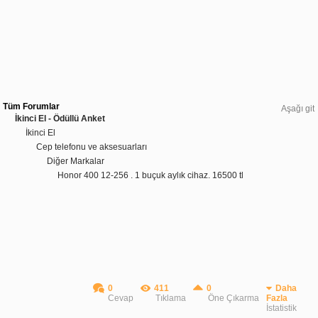
Tüm Forumlar
Aşağı git
İkinci El - Ödüllü Anket
İkinci El
Cep telefonu ve aksesuarları
Diğer Markalar
Honor 400 12-256 . 1 buçuk aylık cihaz. 16500 tl
0
411
0
Daha
Cevap
Tıklama
Öne Çıkarma
Fazla
İstatistik