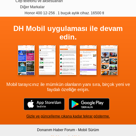
Cep telefonu ve aksesuarları
Diğer Markalar
Honor 400 12-256 . 1 buçuk aylık cihaz. 16500 tl
DH Mobil uygulaması ile devam
edin.
Mobil tarayıcınız ile mümkün olanların yanı sıra, birçok yeni ve
faydalı özelliğe erişin.
Gizle ve güncelleme çıkana kadar tekrar gösterme.
Donanım Haber Forum - Mobil Sürüm