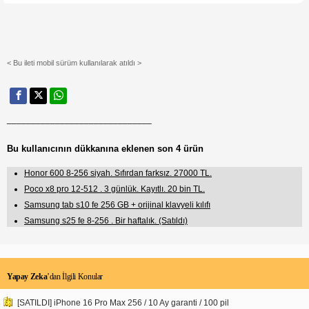
< Bu ileti mobil sürüm kullanılarak atıldı >
______________________________
Bu kullanıcının dükkanına eklenen son 4 ürün
Honor 600 8-256 siyah. Sıfırdan farksız. 27000 TL.
Poco x8 pro 12-512 . 3 günlük. Kayıtlı. 20 bin TL.
Samsung tab s10 fe 256 GB + orijinal klavyeli kılıfı
Samsung s25 fe 8-256 . Bir haftalık. (Satıldı)
Yapay Zeka
’dan İlgili Konular
[SATILDI] iPhone 16 Pro Max 256 / 10 Ay garanti / 100 pil