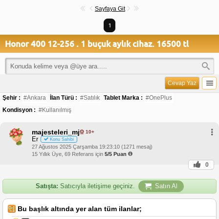
Sayfaya Git
1
Honor 400 12-256 . 1 buçuk aylık cihaz. 16500 tl
Cevap Yaz
Şehir :
#Ankara
İlan Türü :
#Satılık
Tablet Marka :
#OnePlus
Kondisyon :
#Kullanılmış
majesteleri_mj
10+
Er
Konu Sahibi
27 Ağustos 2025 Çarşamba 19:23:10 (1271 mesaj)
15 Yıllık Üye, 69 Referans için
5/5 Puan
0
Satışta:
Satıcıyla iletişime geçiniz.
Satın Al
Bu başlık altında yer alan tüm ilanlar;