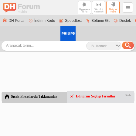
Uygulama
Teknoloji
Giriş ve
ile Aç
Haberleri
Kayıt
DH Portal
İndirim Kodu
Speedtest
Bölüme Git
Destek
Gizle
Editörün Seçtiği Fırsatlar
Sıcak Fırsatlarda Tıklananlar