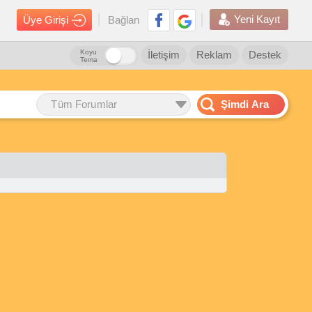
Yeni Kayıt
Üye Girişi
Bağlan
Koyu
İletişim
Reklam
Destek
Tema
Tüm Forumlar
Şimdi Ara