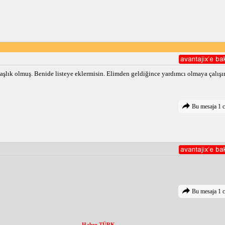
aşlık olmuş. Benide listeye eklermisin. Elimden geldiğince yardımcı olmaya çalış
Bu mesaja 1 c
Bu mesaja 1 c
Haber TÜRK