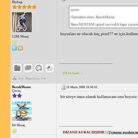
Binbaşı
quote:
Orjinalden alıntı: BozukMouse
Bana MUSTANG güzel cavvvaklı bişey yazarmısını
boyutları ne olucak kaç pixel?? ne için kullan
1288 Mesaj
_____________________________
|I'll be back...|
Tüm Başarılarını Gör
BozukMouse
16 Mayıs 2008 18:58:10
Çavuş
bir siteye imza olarak kullanacam onu boyutu 
_____________________________
84 Mesaj
IMZANIZ KURAL DIŞIDIR
| |
Uymanız gereken imz