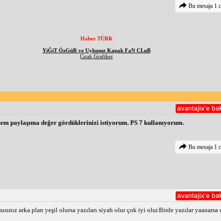
Bu mesaja 1 c
Haber TÜRK
YiĞiT ÖzGüR ve Uykusuz Kapak FaN CLuB
Çırak Grafiker
tsem paylaşıma değer gördüklerinizi istiyorum. PS 7 kullanıyorum.
Bu mesaja 1 c
z arka plan yeşil olursa yazıları siyah olur çok iyi olur.Birde yazılar yaanarsa c