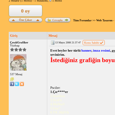
2 Misafir (1 Mobil) -
1 Masaüstü
,
1 Mobil
0 oy
Öne Çıkar
Cevapla
Tüm Forumlar
>>
Web Tasarım -
Giriş
Mesaj
ÇırakGrafiker
13 Mayıs 2008 21:37:47
Konu Sahibi
Yüzbaşı
Evet beyler her türlü
banner
,
imza resimi
,
av
sevinirim.
İstediğiniz grafiğin boyu
537 Mesaj
Psciler:
1.Çır****er
2.heartless
3.SynFx
4.MaNia©
5.Gny*
6.T®_H@©k