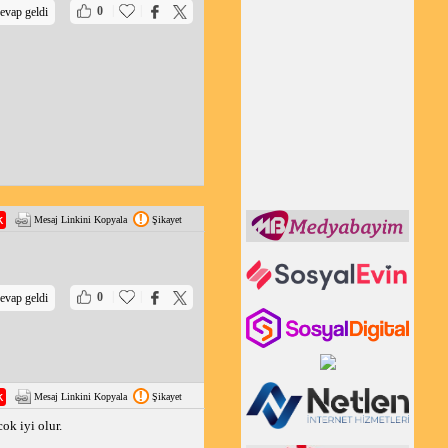
|
|
0
evap geldi
Mesaj Linkini Kopyala
Şikayet
|
|
0
evap geldi
Mesaj Linkini Kopyala
Şikayet
ok iyi olur.