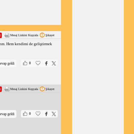
Mesaj Linkini Kopyala
Şikayet
ırım. Hem kendimi de geliştirmek
|
|
0
evap geldi
Mesaj Linkini Kopyala
Şikayet
|
|
0
evap geldi