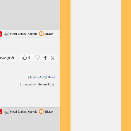
Mesaj Linkini Kopyala
Şikayet
|
|
0
evap geldi
|DeviantART|
|Flick
r
|
bir zamanlar altanns idim.
Mesaj Linkini Kopyala
Şikayet