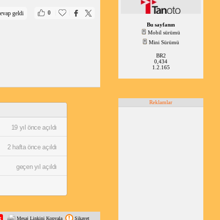
|
|
0
evap geldi
Bu sayfanın
Mobil sürümü
Mini Sürümü
BR2
0,434
1.2.165
Reklamlar
19 yıl önce açıldı
2 hafta önce açıldı
geçen yıl açıldı
Mesaj Linkini Kopyala
Şikayet