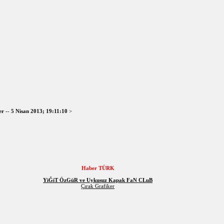
er
--
5 Nisan 2013; 19:11:10
>
Haber TÜRK
YiĞiT ÖzGüR ve Uykusuz Kapak FaN CLuB
Çırak Grafiker