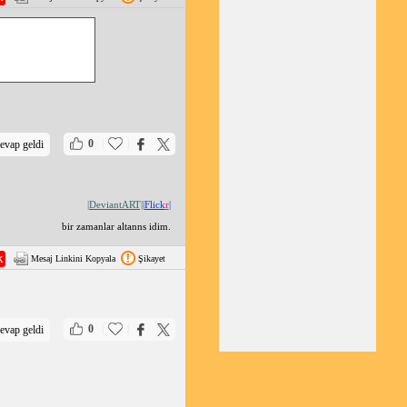
|
|
0
evap geldi
|DeviantART|
|Flick
r
|
bir zamanlar altanns idim.
Mesaj Linkini Kopyala
Şikayet
|
|
0
evap geldi