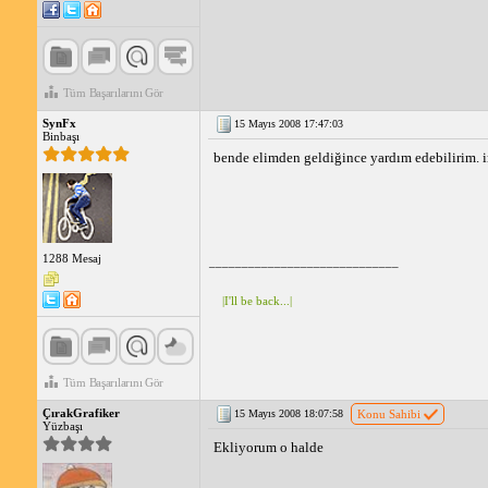
Tüm Başarılarını Gör
SynFx
15 Mayıs 2008 17:47:03
Binbaşı
bende elimden geldiğince yardım edebilirim. im
1288 Mesaj
_____________________________
|I'll be back...|
Tüm Başarılarını Gör
ÇırakGrafiker
15 Mayıs 2008 18:07:58
Konu Sahibi
Yüzbaşı
Ekliyorum o halde