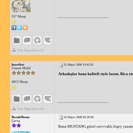
_____________________________
537 Mesaj
Tüm Başarılarını Gör
heartless
15 Mayıs 2008 19:42:01
Uzman Mobil
Arkadaşlar bana kaliteli style lazım. Rica e
4813 Mesaj
_____________________________
Tüm Başarılarını Gör
BozukMouse
16 Mayıs 2008 05:20:09
Çavuş
Bana MUSTANG güzel cavvvaklı bişey yazarmısını