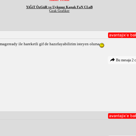
YiĞiT ÖzGüR ve Uykusuz Kapak FaN CLuB
Çırak Grafiker
ageready ile hareketli gif de hazırlayabilirim isteyen olursa
Bu mesaja 2 c