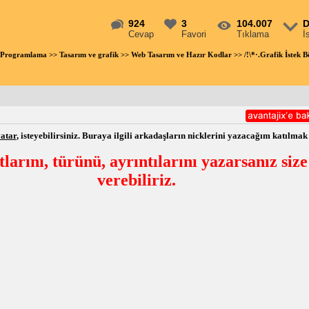
924
3
104.007
D
Cevap
Favori
Tıklama
İ
 Programlama
>>
Tasarım ve grafik
>>
Web Tasarım ve Hazır Kodlar
>> /!\*·.Grafik İstek
atar
, isteyebilirsiniz. Buraya ilgili arkadaşların nicklerini yazacağım katılmak
tlarını, türünü, ayrıntılarını yazarsanız siz
verebiliriz.