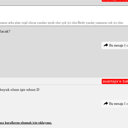
z arka plan yeşil olursa yazıları siyah olur çok iyi olur.Birde yazılar yaanarsa cok iyi olur.
ılacak?
Bu mesaja 1 c
buyuk olsun işte sıhsın:D
Bu mesaja 1 c
a kurallarını okumak icin tıklayınız.