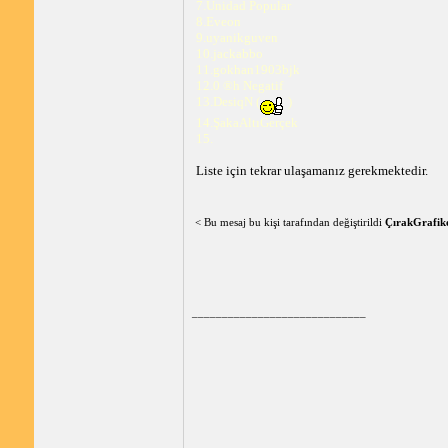
7.Unidad Popular
8.Eveon
9.uyanikguven
10.jackabbo
11.gokhan1903bjk
12.0 ®h Negatif
13.DesiqN (
)
14.ŞakaAltıGerçek
15.
Liste için tekrar ulaşamanız gerekmektedir.
< Bu mesaj bu kişi tarafından değiştirildi
ÇırakGrafik
_____________________________