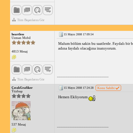
Tüm Başarılarını Gör
heartless
15 Mayıs 2008 17:09:54
Uzman Mobil
Malum bölüm sakin bu saatlerde. Faydalı bir b
adına faydalı olacağına inanıyorum.
4813 Mesaj
_____________________________
Tüm Başarılarını Gör
ÇırakGrafiker
15 Mayıs 2008 17:24:28
Konu Sahibi
Yüzbaşı
Hemen Ekliyorum
537 Mesaj
_____________________________