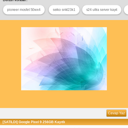
pioneer mosfet 50wx4
seiko snkl23k1
s24 ultra server kayıt
Cevap Yaz
[SATILDI] Google Pixel 9 256GB Kayıtlı