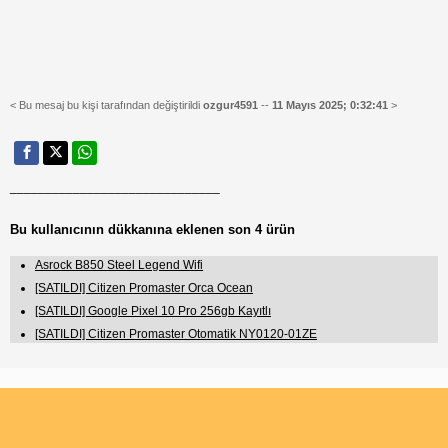
< Bu mesaj bu kişi tarafından değiştirildi
ozgur4591
--
11 Mayıs 2025; 0:32:41
>
______________________________
Bu kullanıcının dükkanına eklenen son 4 ürün
Asrock B850 Steel Legend Wifi
[SATILDI] Citizen Promaster Orca Ocean
[SATILDI] Google Pixel 10 Pro 256gb Kayıtlı
[SATILDI] Citizen Promaster Otomatik NY0120-01ZE