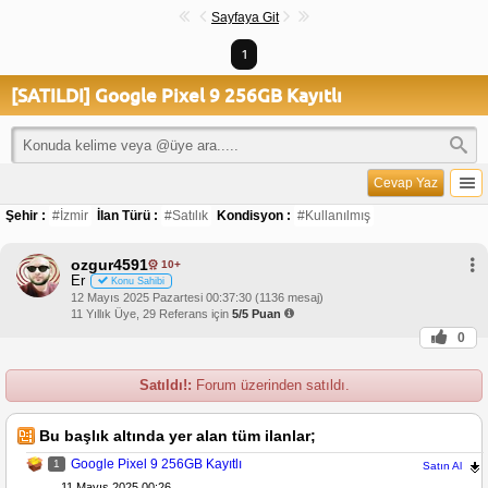
Sayfaya Git
1
[SATILDI] Google Pixel 9 256GB Kayıtlı
Cevap Yaz
Şehir :
#İzmir
İlan Türü :
#Satılık
Kondisyon :
#Kullanılmış
ozgur4591
10+
Er
Konu Sahibi
12 Mayıs 2025 Pazartesi 00:37:30 (1136 mesaj)
11 Yıllık Üye, 29 Referans için
5/5 Puan
0
Satıldı!:
Forum üzerinden satıldı.
Bu başlık altında yer alan tüm ilanlar;
Google Pixel 9 256GB Kayıtlı
1
Satın Al
11 Mayıs 2025 00:26