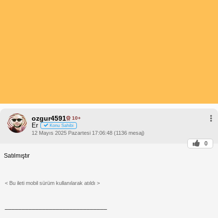
ozgur4591
10+
Er
Konu Sahibi
12 Mayıs 2025 Pazartesi 17:06:48 (1136 mesaj)
0
Satılmıştır
< Bu ileti mobil sürüm kullanılarak atıldı >
______________________________