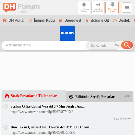
Uygulama
Teknoloji
Giriş ve
ile Aç
Haberleri
Kayıt
DH Portal
İndirim Kodu
Speedtest
Bölüme Git
Destek
Sıcak Fırsatlarda Tıklananlar
Gizle
Editörün Seçtiği Fırsatlar
Scrikss Office Comet Versatil 0.7 Mm Siyah : Am...
https://www.amazon.com.tr/dp/B0FN87YLY3
8 sa. önce
Brio Takım Çantası Dolu 3 Gözlü 420 MM ECO : Am...
https://www.amazon.com.tr/dp/B0DJBQGPSX