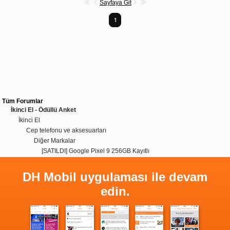
Sayfaya Git
1
Tüm Forumlar
İkinci El - Ödüllü Anket
İkinci El
Cep telefonu ve aksesuarları
Diğer Markalar
[SATILDI] Google Pixel 9 256GB Kayıtlı
DH Mobil uygulaması ile devam
edin.