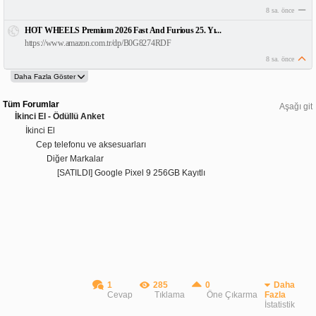
8 sa. önce
HOT WHEELS Premium 2026 Fast And Furious 25. Yı...
https://www.amazon.com.tr/dp/B0G8274RDF
8 sa. önce
Tüm Forumlar
Aşağı git
İkinci El - Ödüllü Anket
İkinci El
Cep telefonu ve aksesuarları
Diğer Markalar
[SATILDI] Google Pixel 9 256GB Kayıtlı
1
285
0
Daha
Cevap
Tıklama
Öne Çıkarma
Fazla
İstatistik