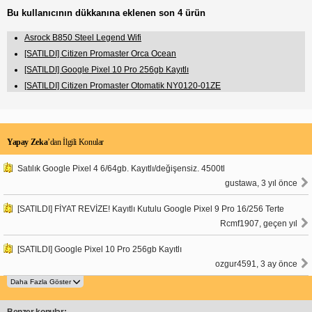
Bu kullanıcının dükkanına eklenen son 4 ürün
Asrock B850 Steel Legend Wifi
[SATILDI] Citizen Promaster Orca Ocean
[SATILDI] Google Pixel 10 Pro 256gb Kayıtlı
[SATILDI] Citizen Promaster Otomatik NY0120-01ZE
Yapay Zeka
’dan İlgili Konular
Satılık Google Pixel 4 6/64gb. Kayıtlı/değişensiz. 4500tl
gustawa, 3 yıl önce
[SATILDI] FİYAT REVİZE! Kayıtlı Kutulu Google Pixel 9 Pro 16/256 Terte
Rcmf1907, geçen yıl
[SATILDI] Google Pixel 10 Pro 256gb Kayıtlı
ozgur4591, 3 ay önce
Benzer konular: