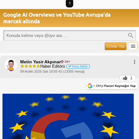
1
Google AI Overviews ve YouTube Avrupa’da
mercek altında
Cevap Yaz
Metin Yasir Akpınar
10+
Haber Editörü
Konu Sahibi
09 Aralık 2025 Salı 18:55:42 (13305 mesaj)
1
+
DH'yi
Favori Kaynağın Yap