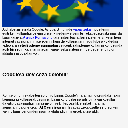
Alphabet’ın iştiraki Google, Avrupa Birliği’nde
yapay zeka
modellerini
eğitirken kullandığı çevrimiçi içerik nedeniyle yeni bir rekabet soruşturmasıyla
karşı karşıya.
Avrupa Komisyonu
tarafından başlatılan inceleme, şirketin hem
internet yayıncılarının içeriklerini hem de kullanıcıların YouTube’a yüklediği
videolara
yeterli ödeme sunmadan
ve içerik sahiplerine kullanım konusunda
açık bir ret imkanı tanımadan
yapay zeka sistemlerinde değerlendirdiği
iddialarına odaklanıyor.
Google’a dev ceza gelebilir
Komisyon’un rekabetten sorumlu birimi, Google’ın arama motorundaki hakim
konumunu kullanarak çevrimiçi basın kuruluşlarına adil olmayan koşullar
dayatıp dayatmadığını araştırıyor. Yetkililer, özellikle şirketin arama
sonuçlarında öne çıkan
AI Overviews
isimli yapay zeka özetlerini üretirken
yayıncıların içeriğinden nasıl faydalandığını mercek altına aldı.