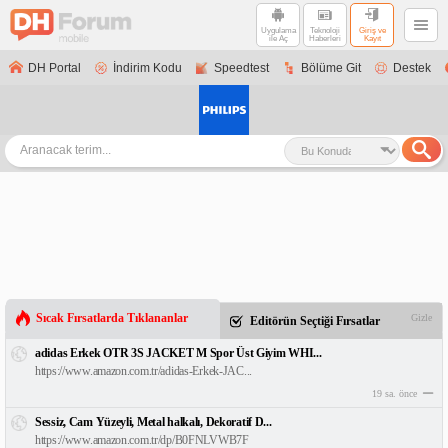
Uygulama
Teknoloji
Giriş ve
ile Aç
Haberleri
Kayıt
DH Portal
İndirim Kodu
Speedtest
Bölüme Git
Destek
Sıcak Fırsatlarda Tıklananlar
Gizle
Editörün Seçtiği Fırsatlar
adidas Erkek OTR 3S JACKET M Spor Üst Giyim WHI...
https://www.amazon.com.tr/adidas-Erkek-JAC...
19 sa. önce
Sessiz, Cam Yüzeyli, Metal halkalı, Dekoratif D...
https://www.amazon.com.tr/dp/B0FNLVWB7F