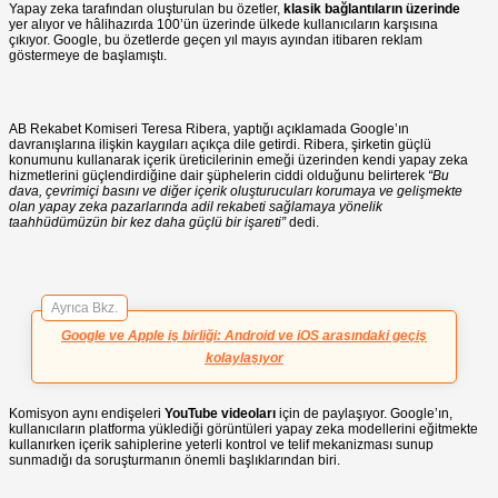
Yapay zeka tarafından oluşturulan bu özetler,
klasik bağlantıların üzerinde
yer alıyor ve hâlihazırda 100’ün üzerinde ülkede kullanıcıların karşısına
çıkıyor. Google, bu özetlerde geçen yıl mayıs ayından itibaren reklam
göstermeye de başlamıştı.
AB Rekabet Komiseri Teresa Ribera, yaptığı açıklamada Google’ın
davranışlarına ilişkin kaygıları açıkça dile getirdi. Ribera, şirketin güçlü
konumunu kullanarak içerik üreticilerinin emeği üzerinden kendi yapay zeka
hizmetlerini güçlendirdiğine dair şüphelerin ciddi olduğunu belirterek
“Bu
dava, çevrimiçi basını ve diğer içerik oluşturucuları korumaya ve gelişmekte
olan yapay zeka pazarlarında adil rekabeti sağlamaya yönelik
taahhüdümüzün bir kez daha güçlü bir işareti”
dedi.
Ayrıca Bkz.
Google ve Apple iş birliği: Android ve iOS arasındaki geçiş
kolaylaşıyor
Komisyon aynı endişeleri
YouTube videoları
için de paylaşıyor. Google’ın,
kullanıcıların platforma yüklediği görüntüleri yapay zeka modellerini eğitmekte
kullanırken içerik sahiplerine yeterli kontrol ve telif mekanizması sunup
sunmadığı da soruşturmanın önemli başlıklarından biri.