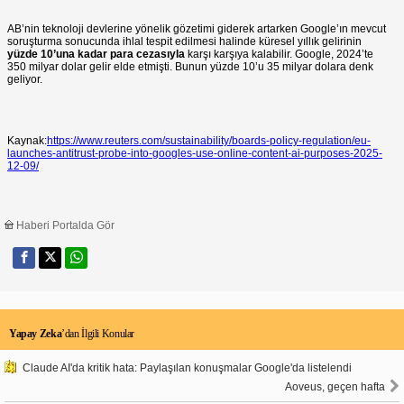
AB’nin teknoloji devlerine yönelik gözetimi giderek artarken Google’ın mevcut
soruşturma sonucunda ihlal tespit edilmesi halinde küresel yıllık gelirinin
yüzde 10’una kadar para cezasıyla
karşı karşıya kalabilir. Google, 2024’te
350 milyar dolar gelir elde etmişti. Bunun yüzde 10’u 35 milyar dolara denk
geliyor.
Kaynak:
https://www.reuters.com/sustainability/boards-policy-regulation/eu-
launches-antitrust-probe-into-googles-use-online-content-ai-purposes-2025-
12-09/
Haberi Portalda Gör
Yapay Zeka
’dan İlgili Konular
Claude AI'da kritik hata: Paylaşılan konuşmalar Google'da listelendi
Aoveus, geçen hafta