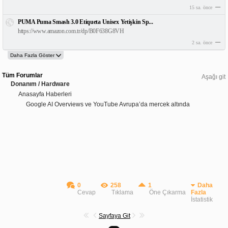
15 sa. önce
PUMA Puma Smash 3.0 Etiqueta Unisex Yetişkin Sp...
https://www.amazon.com.tr/dp/B0F638G8VH
2 sa. önce
Tüm Forumlar
Aşağı git
Donanım / Hardware
Anasayfa Haberleri
Google AI Overviews ve YouTube Avrupa’da mercek altında
0
258
1
Daha
Cevap
Tıklama
Öne Çıkarma
Fazla
İstatistik
Sayfaya Git