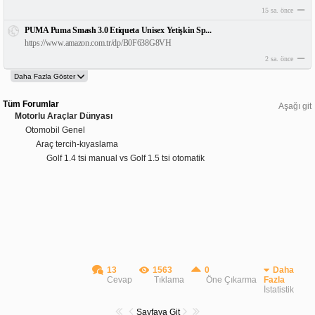
15 sa. önce
PUMA Puma Smash 3.0 Etiqueta Unisex Yetişkin Sp...
https://www.amazon.com.tr/dp/B0F638G8VH
2 sa. önce
Tüm Forumlar
Aşağı git
Motorlu Araçlar Dünyası
Otomobil Genel
Araç tercih-kıyaslama
Golf 1.4 tsi manual vs Golf 1.5 tsi otomatik
13
1563
0
Daha
Cevap
Tıklama
Öne Çıkarma
Fazla
İstatistik
Sayfaya Git