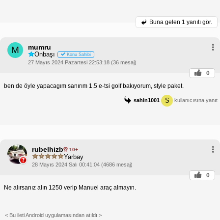
Buna gelen
1 yanıtı gör.
mumru
M
Onbaşı
Konu Sahibi
27 Mayıs 2024 Pazartesi 22:53:18 (36 mesaj)
0
ben de öyle yapacagım sanırım 1.5 e-tsi golf bakıyorum, style paket.
S
sahin1001
kullanıcısına yanıt
rubelhizb
10+
Yarbay
28 Mayıs 2024 Salı 00:41:04 (4686 mesaj)
0
Ne alırsanız alın 1250 verip Manuel araç almayın.
< Bu ileti Android uygulamasından atıldı >