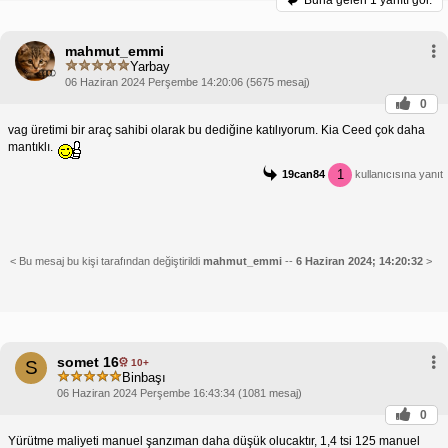
Buna gelen
1 yanıtı gör.
mahmut_emmi
Yarbay
06 Haziran 2024 Perşembe 14:20:06 (5675 mesaj)
0
vag üretimi bir araç sahibi olarak bu dediğine katılıyorum. Kia Ceed çok daha
mantıklı.
1
19can84
kullanıcısına yanıt
< Bu mesaj bu kişi tarafından değiştirildi
mahmut_emmi
--
6 Haziran 2024; 14:20:32
>
somet 16
10+
S
Binbaşı
06 Haziran 2024 Perşembe 16:43:34 (1081 mesaj)
0
Yürütme maliyeti manuel şanzıman daha düşük olucaktır, 1,4 tsi 125 manuel