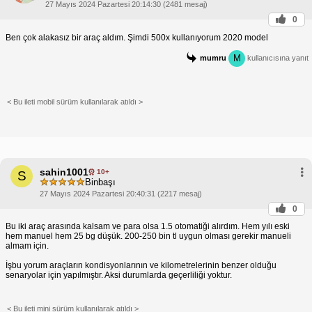
27 Mayıs 2024 Pazartesi 20:14:30 (2481 mesaj)
0
Ben çok alakasız bir araç aldım. Şimdi 500x kullanıyorum 2020 model
M
mumru
kullanıcısına yanıt
< Bu ileti mobil sürüm kullanılarak atıldı >
sahin1001
10+
S
Binbaşı
27 Mayıs 2024 Pazartesi 20:40:31 (2217 mesaj)
0
Bu iki araç arasında kalsam ve para olsa 1.5 otomatiği alırdım. Hem yılı eski
hem manuel hem 25 bg düşük. 200-250 bin tl uygun olması gerekir manueli
almam için.
İşbu yorum araçların kondisyonlarının ve kilometrelerinin benzer olduğu
senaryolar için yapılmıştır. Aksi durumlarda geçerliliği yoktur.
< Bu ileti mini sürüm kullanılarak atıldı >