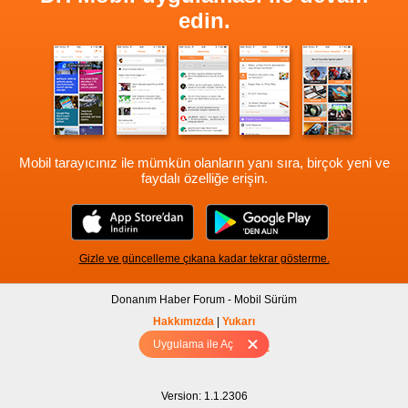
edin.
Mobil tarayıcınız ile mümkün olanların yanı sıra, birçok yeni ve
faydalı özelliğe erişin.
Gizle ve güncelleme çıkana kadar tekrar gösterme.
Donanım Haber Forum - Mobil Sürüm
Hakkımızda
|
Yukarı
Uygulama ile Aç
Tam sürüm için Tıklayınız
Version: 1.1.2306