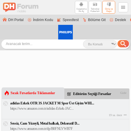
Uygulama
Teknoloji
Giriş ve
ile Aç
Haberleri
Kayıt
DH Portal
İndirim Kodu
Speedtest
Bölüme Git
Destek
Sıcak Fırsatlarda Tıklananlar
Gizle
Editörün Seçtiği Fırsatlar
adidas Erkek OTR 3S JACKET M Spor Üst Giyim WHI...
https://www.amazon.com.tr/adidas-Erkek-JAC...
19 sa. önce
Sessiz, Cam Yüzeyli, Metal halkalı, Dekoratif D...
https://www.amazon.com.tr/dp/B0FNLVWB7F