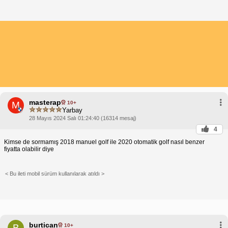
masterap
10+
M
Yarbay
28 Mayıs 2024 Salı 01:24:40 (16314 mesaj)
4
Kimse de sormamış 2018 manuel golf ile 2020 otomatik golf nasıl benzer
fiyatta olabilir diye
< Bu ileti mobil sürüm kullanılarak atıldı >
burtican
10+
B