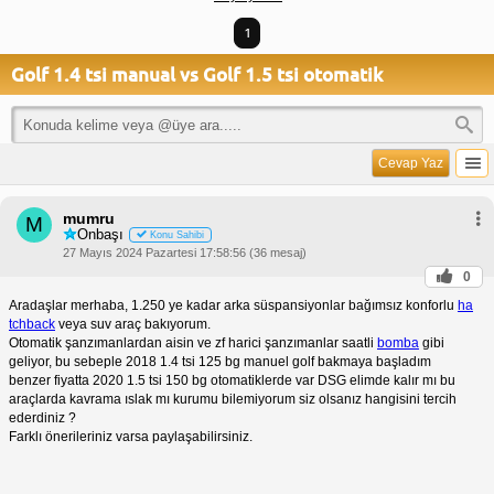
1
Golf 1.4 tsi manual vs Golf 1.5 tsi otomatik
Cevap Yaz
mumru
M
Onbaşı
Konu Sahibi
27 Mayıs 2024 Pazartesi 17:58:56 (36 mesaj)
0
Aradaşlar merhaba, 1.250 ye kadar arka süspansiyonlar bağımsız konforlu
ha
tchback
veya suv araç bakıyorum.
Otomatik şanzımanlardan aisin ve zf harici şanzımanlar saatli
bomba
gibi
geliyor, bu sebeple 2018 1.4 tsi 125 bg manuel golf bakmaya başladım
benzer fiyatta 2020 1.5 tsi 150 bg otomatiklerde var DSG elimde kalır mı bu
araçlarda kavrama ıslak mı kurumu bilemiyorum siz olsanız hangisini tercih
ederdiniz ?
Farklı önerileriniz varsa paylaşabilirsiniz.