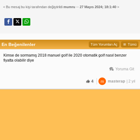
< Bu mesaj bu kişi tarafından değiştirildi
mumru
--
27 Mayıs 2024; 18:1:40
>
En Beğenilenler
Tüm Yorumları Aç
Tümü
Kimse de sormamış 2018 manuel golf ile 2020 otomatik golf nasıl benzer
fiyatta olabilir diye
Yoruma Git
4
m
masterap
| 2 yıl