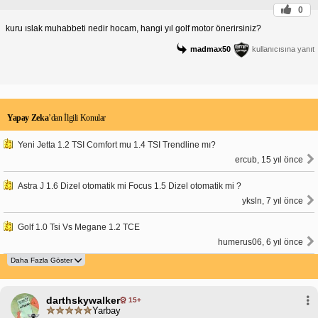
0
kuru ıslak muhabbeti nedir hocam, hangi yıl golf motor önerirsiniz?
madmax50
kullanıcısına yanıt
Yapay Zeka
’dan İlgili Konular
Yeni Jetta 1.2 TSI Comfort mu 1.4 TSI Trendline mı?
ercub, 15 yıl önce
Astra J 1.6 Dizel otomatik mi Focus 1.5 Dizel otomatik mi ?
yksln, 7 yıl önce
Golf 1.0 Tsi Vs Megane 1.2 TCE
humerus06, 6 yıl önce
darthskywalker
15+
Yarbay