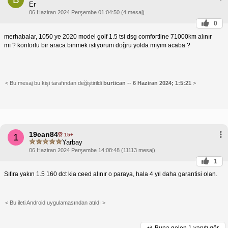
Er
06 Haziran 2024 Perşembe 01:04:50 (4 mesaj)
0
merhabalar, 1050 ye 2020 model golf 1.5 tsi dsg comfortline 71000km alınır
mı ? konforlu bir araca binmek istiyorum doğru yolda mıyım acaba ?
< Bu mesaj bu kişi tarafından değiştirildi
burtican
--
6 Haziran 2024; 1:5:21
>
19can84
15+
1
Yarbay
06 Haziran 2024 Perşembe 14:08:48 (11113 mesaj)
1
Sıfıra yakın 1.5 160 dct kia ceed alınır o paraya, hala 4 yıl daha garantisi olan.
< Bu ileti Android uygulamasından atıldı >