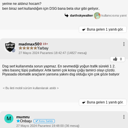
yerine ne aldınız hocam?
ben biraz sert kullandığım için DSG bana bela olur gibi geliyor..
darthskywalker
kullanıcısına yanıt
Buna gelen
1 yanıtı gör.
madmax50
15+
Yarbay
27 Mayıs 2024 Pazartesi 18:42:47 (14827 mesaj)
0
Dsg sert kullanımda sorun yapmaz. En sevmediği yoğun trafik sürekli 1 2.
vites basınç tüpü patlatıyor. Artık tamiri çok kolay çoğu tamirci olayı çözdü.
Piyasada otomatik araçların yarısına yakını dsg olduğu için çok göze batıyor
< Bu ileti mobil sürüm kullanılarak atıldı >
Buna gelen
1 yanıtı gör.
mumru
M
Onbaşı
Konu Sahibi
27 Mayıs 2024 Pazartesi 19:48:00 (36 mesaj)