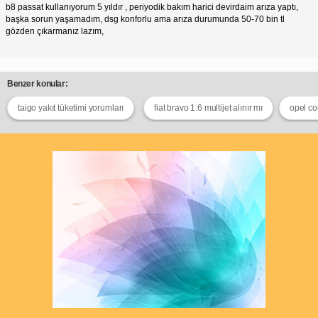
b8 passat kullanıyorum 5 yıldır , periyodik bakım harici devirdaim arıza yaptı,
başka sorun yaşamadım, dsg konforlu ama arıza durumunda 50-70 bin tl
gözden çıkarmanız lazım,
Benzer konular:
taigo yakıt tüketimi yorumları
fiat bravo 1.6 multijet alınır mı
opel cor