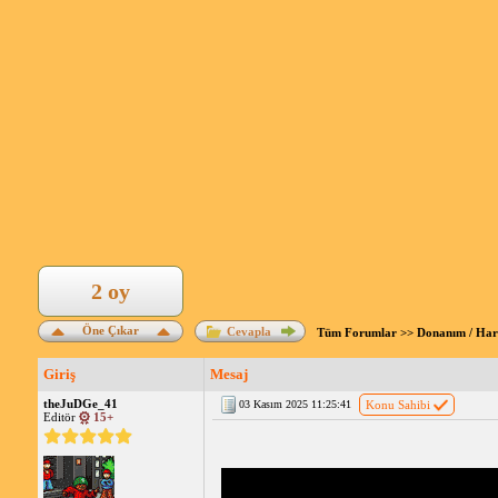
2 oy
Öne Çıkar
Cevapla
Tüm Forumlar
>>
Donanım / Ha
Giriş
Mesaj
theJuDGe_41
03 Kasım 2025 11:25:41
Konu Sahibi
Editör
15+