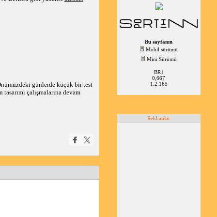
Bu sayfanın
Mobil sürümü
Mini Sürümü
BR1
0,667
 Önümüzdeki günlerde küçük bir test
1.2.165
ın tasarımı çalışmalarına devam
Reklamlar