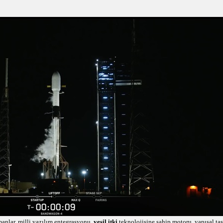
anlar, milli yazılım entegrasyonu,
yeşil itki
teknolojisine sahip motoru, yapısal tasa