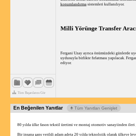
konumlandırma
sistemleri kullanılıyor.
Milli Yörünge Transfer Aracı 
Fergani Uzay ayrıca önümüzdeki günlerde uy
uydusuyla birlikte fırlatması yapılacak. Ferg
ediyor.
Tüm Başarılarını Gör
En Beğenilen Yanıtlar
Tüm Yanıtları Genişlet
80 yılda ülke fason tekstil üretimi ve montaj otomotiv sanayiinden ileri
Bir insana şans verildi adam adeta 20 yılda teknolojik olarak ülkeye level