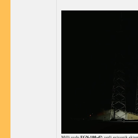
Milli uydu
FGN-100-d2;
yerli aviyonik ekipm