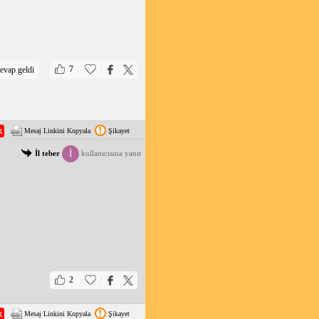
|
|
7
evap geldi
Mesaj Linkini Kopyala
Şikayet
İ
İl teber
kullanıcısına yanıt
|
|
2
Mesaj Linkini Kopyala
Şikayet