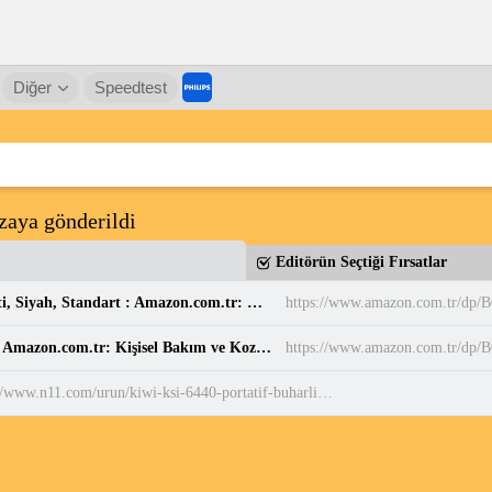
Diğer
Speedtest
zaya gönderildi
Editörün Seçtiği Fırsatlar
Casio MW-240-7BVDF Standart Erkek Kol Saati, Siyah, Standart : Amazon.com.tr: Moda
https://www.amazon.com.tr/dp
Balen's Beeauty Saf Papatya Hidrosolü 250 ml : Amazon.com.tr: Kişisel Bakım ve Kozmetik
https://www.amazon.com.tr/d
https://www.n11.com/urun/kiwi-ksi-6440-portatif-buharli-kirisik-giderici-dikey-utu-2075778