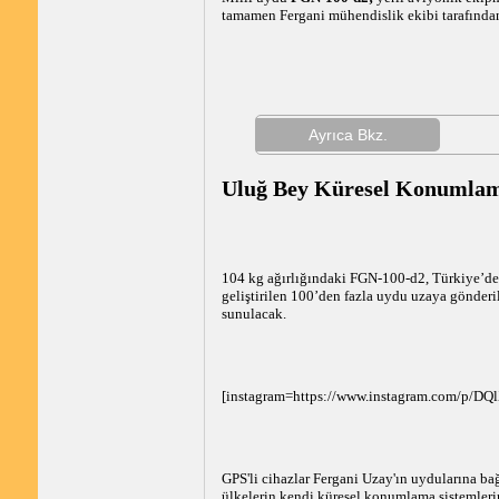
tamamen Fergani mühendislik ekibi tarafından 
Ayrıca Bkz.
Uluğ Bey Küresel Konumlam
104 kg ağırlığındaki FGN-100-d2, Türkiye’de ö
geliştirilen 100’den fazla uydu uzaya gönderi
sunulacak.
[instagram=https://www.instagram.com/p/
GPS'li cihazlar Fergani Uzay'ın uydularına ba
ülkelerin kendi küresel konumlama sistemler