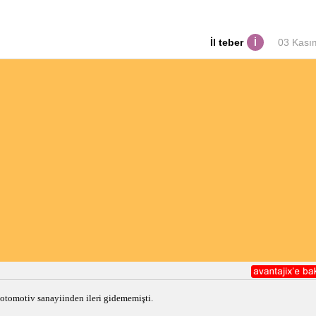
İl teber
İ
03 Kası
 otomotiv sanayiinden ileri gidememişti. 