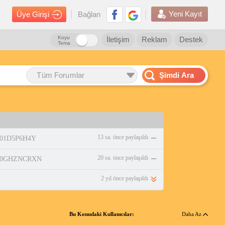
Yeni Kayıt
Üye Girişi
Bağlan
Koyu
İletişim
Reklam
Destek
Tema
Tüm Forumlar
Şimdi Ara
13 sa. önce paylaşıldı
/B01D5P6H4Y
20 sa. önce paylaşıldı
p/B0GHZNCRXN
2 yıl önce paylaşıldı
Bu Konudaki Kullanıcılar:
Daha Az