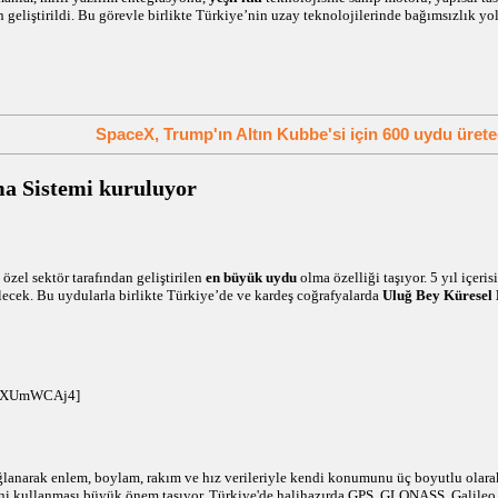
geliştirildi. Bu görevle birlikte Türkiye’nin uzay teknolojilerinde bağımsızlık yo
SpaceX, Trump'ın Altın Kubbe'si için 600 uydu üret
a Sistemi kuruluyor
zel sektör tarafından geliştirilen
en büyük uydu
olma özelliği taşıyor. 5 yıl içeri
lecek. Bu uydularla birlikte Türkiye’de ve kardeş coğrafyalarda
Uluğ Bey Küresel
DQlXUmWCAj4]
ğlanarak enlem, boylam, rakım ve hız verileriyle kendi konumunu üç boyutlu olarak
ini kullanması büyük önem taşıyor. Türkiye'de halihazırda GPS, GLONASS, Galile