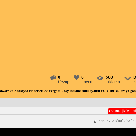
6
0
588
D
Cevap
Favori
Tıklama
İ
rdware
>>
Anasayfa Haberleri
>> Fergani Uzay'ın ikinci milli uydusu FGN-100-d2 uzaya gö
ANASAYFA GÖRÜNÜMÜNE