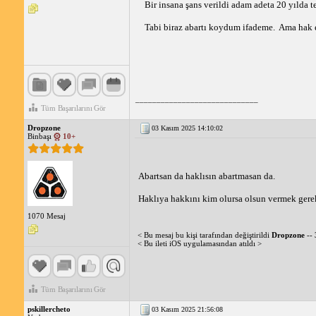
Bir insana şans verildi adam adeta 20 yılda te
Tabi biraz abartı koydum ifademe.  Ama hak e
_____________________________
Tüm Başarılarını Gör
Dropzone
03 Kasım 2025 14:10:02
Binbaşı
10+
Abartsan da haklısın abartmasan da.
Haklıya hakkını kim olursa olsun vermek gere
1070 Mesaj
< Bu mesaj bu kişi tarafından değiştirildi
Dropzone
--
< Bu ileti iOS uygulamasından atıldı >
Tüm Başarılarını Gör
pskillercheto
03 Kasım 2025 21:56:08