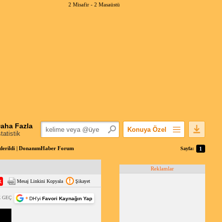
2 Misafir -
2 Masaüstü
aha Fazla
Konuya Özel
statistik
Favorilerime Ekle
nderildi | DonanımHaber Forum
Sayfa:
1
Konuyu Açandan
Reklamlar
Popüler Mesajlar
Mesaj Linkini Kopyala
Şikayet
Linkli Mesajlar
Yazdır
 GEÇ
+
DH’yi
Favori Kaynağın Yap
E-Posta Aboneliği
Konuyu Gizle