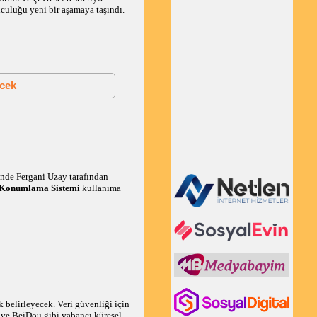
lculuğu yeni bir aşamaya taşındı.
ecek
sinde Fergani Uzay tarafından
 Konumlama Sistemi
kullanıma
 belirleyecek. Veri güvenliği için
o ve BeiDou gibi yabancı
küresel