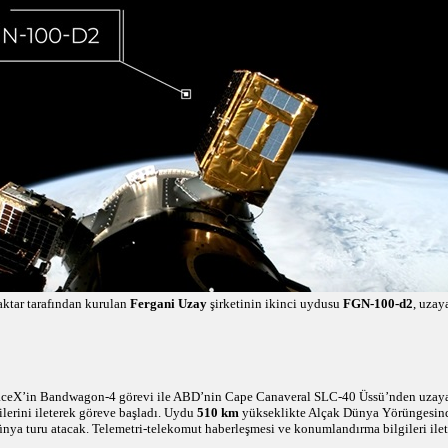
ktar tarafından kurulan
Fergani Uzay
şirketinin ikinci uydusu
FGN-100-d2
, uzay
aceX’in Bandwagon-4 görevi ile ABD’nin Cape Canaveral SLC-40 Üssü’nden uzaya 
rilerini ileterek göreve başladı. Uydu
510 km
yükseklikte Alçak Dünya Yörüngesin
nya turu atacak. Telemetri-telekomut haberleşmesi ve konumlandırma bilgileri ilet