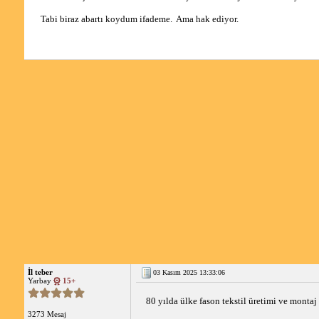
Tabi biraz abartı koydum ifademe.  Ama hak ediyor. 
İl teber
03 Kasım 2025 13:33:06
Yarbay
15+
80 yılda ülke fason tekstil üretimi ve montaj
3273 Mesaj