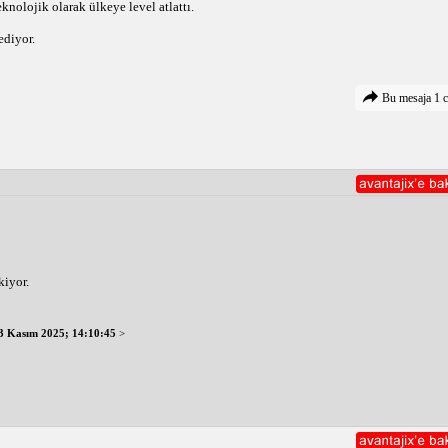
knolojik olarak ülkeye level atlattı. 
diyor. 
Bu mesaja 1 c
kiyor.
3 Kasım 2025; 14:10:45
>