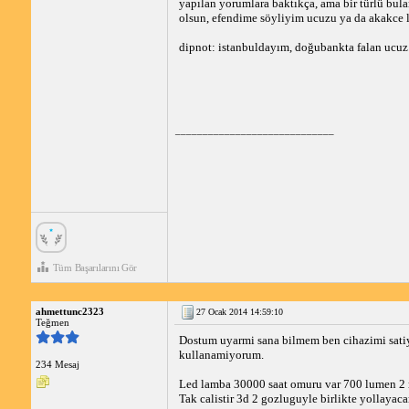
yapılan yorumlara baktıkça, ama bir türlü bulam
olsun, efendime söyliyim ucuzu ya da akakce 
dipnot: istanbuldayım, doğubankta falan ucuz 
_____________________________
Tüm Başarılarını Gör
ahmettunc2323
27 Ocak 2014 14:59:10
Teğmen
Dostum uyarmi sana bilmem ben cihazimi satiy
kullanamiyorum.
234 Mesaj
Led lamba 30000 saat omuru var 700 lumen 2 
Tak calistir 3d 2 gozluguyle birlikte yollayac