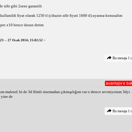
e sifir gibi 2sene garantili
ullanildi fiyat olarak 1250 tl (cihazin sifir fiyati 1600 tl) uyarasa konusalim
o pro x10 bence dusun derim
323
--
27 Ocak 2014; 15:02:52
>
Bu mesaja 1 c
um malesef, bi de 3d filmli sinemadan çıkmışılığım var o derece sevmiyorum 3dyi.
 yine de
Bu mesaja 1 c