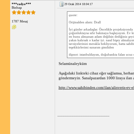
***radyo***
29 Ocak 2014 18:04:17
Binbaşı
quote:
1787 Mesaj
Orijinalden alıntı: Drall
İyi günler arkadaşlar. Öncelikle projeksiyonda iy
çoğunluktaysa sıfır bakmaya başlayayım. Ev kü
en bunu almazsan adam değilsin dediğiniz şeyde
yakın kalırsak o kadar iyi. nasıl bişey almalı
tavsiyelerinizi merakla bekliyorum, hatta sahib
teşekkürlerimi sunarım şimdiden
dipnot: istanbuldayım, doğubankta falan ucuz o
Selamünaleyküm
Aşağıdaki linkteki cihaz eğer sağlamsa, herhan
göndermeyin. Sanalpazardan 1000 liraya ilan aç
http://www.sahibinden.com/ilan/alisveris-ev-
_____________________________