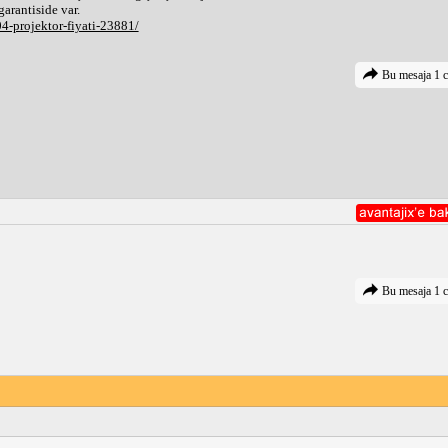
garantiside var.
-projektor-fiyati-23881/
Bu mesaja 1 c
Bu mesaja 1 c