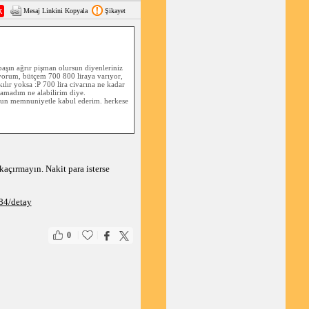
Mesaj Linkini Kopyala
Şikayet
 başın ağrır pişman olursun diyenleriniz
yorum, bütçem 700 800 liraya varıyor,
lır yoksa :P 700 lira civarına ne kadar
lamadım ne alabilirim diye.
 olsun memnuniyetle kabul ederim. herkese
kaçırmayın. Nakit para isterse
084/detay
|
|
0