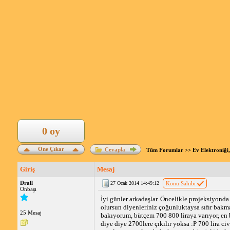
0 oy
Öne Çıkar
Cevapla
Tüm Forumlar
>>
Ev Elektroniği,
Giriş
Mesaj
Drall
27 Ocak 2014 14:49:12
Konu Sahibi
Onbaşı
İyi günler arkadaşlar. Öncelikle projeksiyonda 
olursun diyenleriniz çoğunluktaysa sıfır bak
25 Mesaj
bakıyorum, bütçem 700 800 liraya varıyor, en
diye diye 2700lere çıkılır yoksa :P 700 lira c