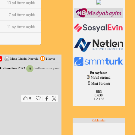
10 yıl önce açıldı
7 yıl önce açıldı
11 ay önce açıldı
Mesaj Linkini Kopyala
Şikayet
A
ahmettunc2323
kullanıcısına yanıt
Bu sayfanın
Mobil sürümü
Mini Sürümü
BR3
0,630
|
|
0
1.2.165
Reklamlar