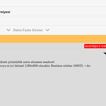
vsiyesi
Daha Fazla Göster
 yüksek çözünürlük zaten alınamaz maalesef.
a en iyi ihtimal 1280x800 olacaktır. Bunların sıfırları 1000TL + dır.