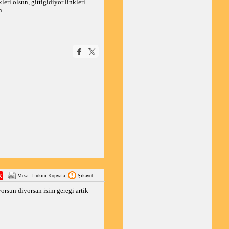
eri olsun, gittigidiyor linkleri
n
Mesaj Linkini Kopyala
Şikayet
rsun diyorsan isim geregi artik