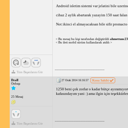
Android isletim sistemi var jelatini bile uzerind
cihaz 2 aylik abartarak yazayim 150 saat falan k
Not:ikinci el almayacaksan bile sifir promact
< Bu mesaj bu kişi tarafından değiştirildi
ahmettunc2
< Bu ileti mobil sürüm kullanılarak atıldı >
_____________________________
Tüm Başarılarını Gör
Drall
27 Ocak 2014 16:16:57
Konu Sahibi
Onbaşı
1250 beni çok zorlar o kadar bütçe ayıramıyor
kafasındayım yani :) ama ilgin için teşekkürler
25 Mesaj
_____________________________
Tüm Başarılarını Gör