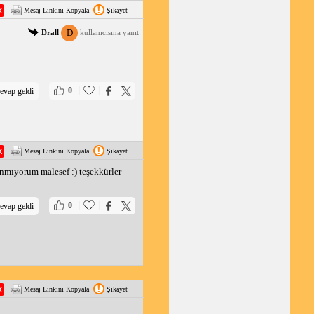
Mesaj Linkini Kopyala
Şikayet
D
Drall
kullanıcısına yanıt
|
|
0
evap geldi
Mesaj Linkini Kopyala
Şikayet
anmıyorum malesef :) teşekkürler
|
|
0
evap geldi
Mesaj Linkini Kopyala
Şikayet