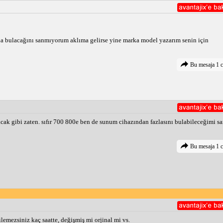
a bulacağını sanmıyorum aklıma gelirse yine marka model yazarım senin için
Bu mesaja 1 c
acak gibi zaten. sıfır 700 800e ben de sunum cihazından fazlasını bulabileceğimi s
Bu mesaja 1 c
emezsiniz kaç saatte, değişmiş mi orjinal mi vs.