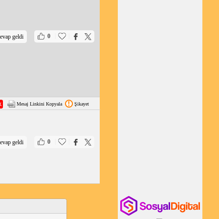
|
|
0
evap geldi
Mesaj Linkini Kopyala
Şikayet
|
|
0
evap geldi