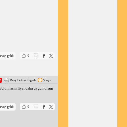
|
|
0
evap geldi
Mesaj Linkini Kopyala
Şikayet
 3d olmasın fiyat daha uygun olsun
|
|
0
evap geldi