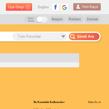
Yeni Kayıt
Üye Girişi
Bağlan
Koyu
İletişim
Reklam
Destek
Tema
Tüm Forumlar
Şimdi Ara
Bu Konudaki Kullanıcılar:
Daha Az