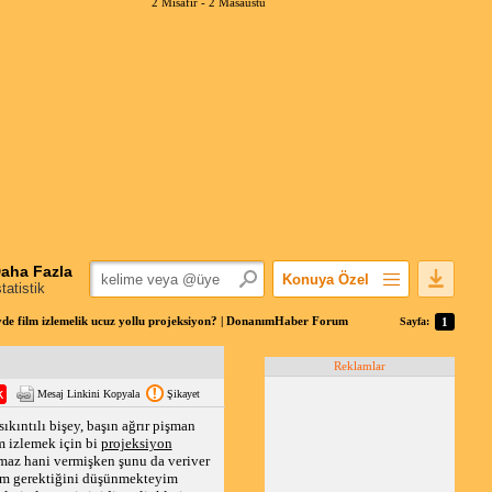
2 Misafir -
2 Masaüstü
aha Fazla
Konuya Özel
statistik
Favorilerime Ekle
de film izlemelik ucuz yollu projeksiyon? | DonanımHaber Forum
Sayfa:
1
Konuyu Açandan
Reklamlar
Popüler Mesajlar
Mesaj Linkini Kopyala
Şikayet
Linkli Mesajlar
 sıkıntılı bişey, başın ağrır pişman
Yazdır
m izlemek için bi
projeksiyon
E-Posta Aboneliği
maz hani vermişken şunu da veriver
lmam gerektiğini düşünmekteyim
Konuyu Gizle