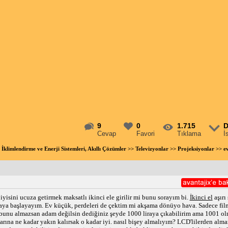
9
0
1.715
D
Cevap
Favori
Tıklama
İ
 İklimlendirme ve Enerji Sistemleri, Akıllı Çözümler
>>
Televizyonlar
>>
Projeksiyonlar
>> ev
iyisini ucuza getirmek maksatlı ikinci ele girilir mi bunu sorayım bi.
İkinci el
aşırı
maya başlayayım. Ev küçük, perdeleri de çektim mi akşama dönüyo hava. Sadece fil
 bunu almazsan adam değilsin dediğiniz şeyde 1000 liraya çıkabilirim ama 1001 ol
ivarına ne kadar yakın kalırsak o kadar iyi. nasıl bişey almalıyım? LCD'lilerden a