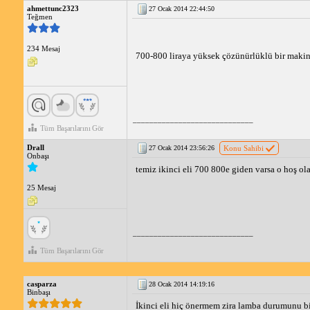
ahmettunc2323
27 Ocak 2014 22:44:50
Teğmen
234 Mesaj
700-800 liraya yüksek çözünürlüklü bir makin
_____________________________
Tüm Başarılarını Gör
Drall
27 Ocak 2014 23:56:26
Konu Sahibi
Onbaşı
temiz ikinci eli 700 800e giden varsa o hoş ol
25 Mesaj
_____________________________
Tüm Başarılarını Gör
casparza
28 Ocak 2014 14:19:16
Binbaşı
İkinci eli hiç önermem zira lamba durumunu bil