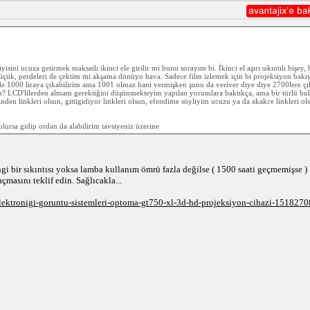
isini ucuza getirmek maksatlı ikinci ele girilir mi bunu sorayım bi. İkinci el aşırı sıkıntılı bişey,
çük, perdeleri de çektim mi akşama dönüyo hava. Sadece film izlemek için bi projeksiyon bakı
 1000 liraya çıkabilirim ama 1001 olmaz hani vermişken şunu da veriver diye diye 2700lere çıkı
yım? LCD'lilerden almam gerektiğini düşünmekteyim yapılan yorumlara baktıkça, ama bir türlü bu
inden linkleri olsun, gittigidiyor linkleri olsun, efendime söyliyim ucuzu ya da akakce linkleri
lursa gidip ordan da alabilirim tavsiyeniz üzerine
gi bir sıkıntısı yoksa lamba kullanım ömrü fazla değilse ( 1500 saati geçmemişse ) 
masını teklif edin. Sağlıcakla...
elektronigi-goruntu-sistemleri-optoma-gt750-xl-3d-hd-projeksiyon-cihazi-151827