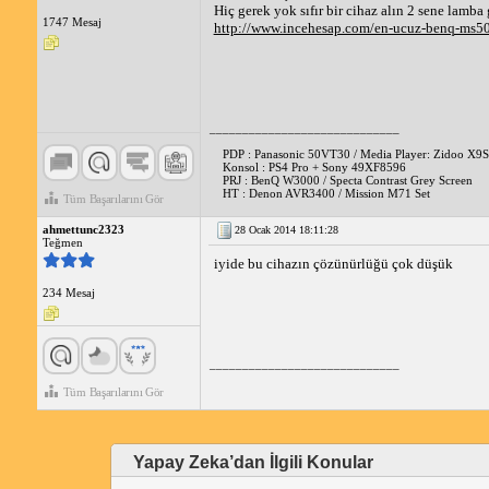
Hiç gerek yok sıfır bir cihaz alın 2 sene lamba 
1747 Mesaj
http://www.incehesap.com/en-ucuz-benq-ms504
_____________________________
PDP : Panasonic 50VT30 / Media Player: Zidoo X9S
Konsol : PS4 Pro + Sony 49XF8596
PRJ : BenQ W3000 / Specta Contrast Grey Screen
HT : Denon AVR3400 / Mission M71 Set
Tüm Başarılarını Gör
ahmettunc2323
28 Ocak 2014 18:11:28
Teğmen
iyide bu cihazın çözünürlüğü çok düşük
234 Mesaj
_____________________________
Tüm Başarılarını Gör
Yapay Zeka’dan İlgili Konular