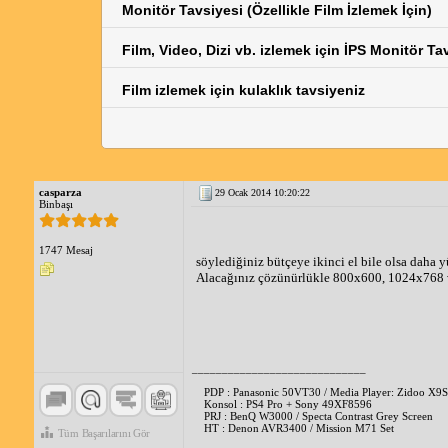
Monitör Tavsiyesi (Özellikle Film İzlemek İçin)
Film, Video, Dizi vb. izlemek için İPS Monitör Ta
Film izlemek için kulaklık tavsiyeniz
casparza
29 Ocak 2014 10:20:22
Binbaşı
1747 Mesaj
söylediğiniz bütçeye ikinci el bile olsa daha
Alacağınız çözünürlükle 800x600, 1024x768 vey
_____________________________
PDP : Panasonic 50VT30 / Media Player: Zidoo X9S
Konsol : PS4 Pro + Sony 49XF8596
PRJ : BenQ W3000 / Specta Contrast Grey Screen
HT : Denon AVR3400 / Mission M71 Set
Tüm Başarılarını Gör