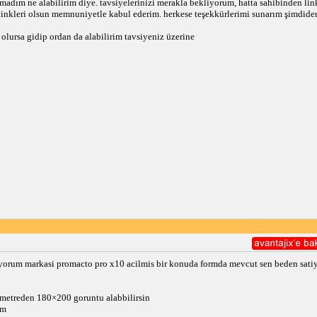
adım ne alabilirim diye. tavsiyelerinizi merakla bekliyorum, hatta sahibinden linkl
linkleri olsun memnuniyetle kabul ederim. herkese teşekkürlerimi sunarım şimdide
olursa gidip ordan da alabilirim tavsiyeniz üzerine
orum markasi promacto pro x10 acilmis bir konuda formda mevcut sen beden satiyo
metreden 180×200 goruntu alabbilirsin
am