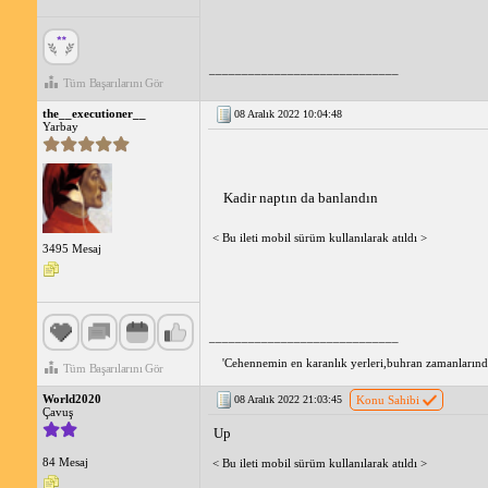
_____________________________
Tüm Başarılarını Gör
the__executioner__
08 Aralık 2022 10:04:48
Yarbay
Kadir naptın da banlandın
< Bu ileti mobil sürüm kullanılarak atıldı >
3495 Mesaj
_____________________________
'Cehennemin en karanlık yerleri,buhran zamanlarında 
Tüm Başarılarını Gör
World2020
08 Aralık 2022 21:03:45
Konu Sahibi
Çavuş
Up
84 Mesaj
< Bu ileti mobil sürüm kullanılarak atıldı >