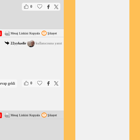
|
|
0
Mesaj Linkini Kopyala
Şikayet
22yykadir
kullanıcısına yanıt
|
|
0
evap geldi
Mesaj Linkini Kopyala
Şikayet