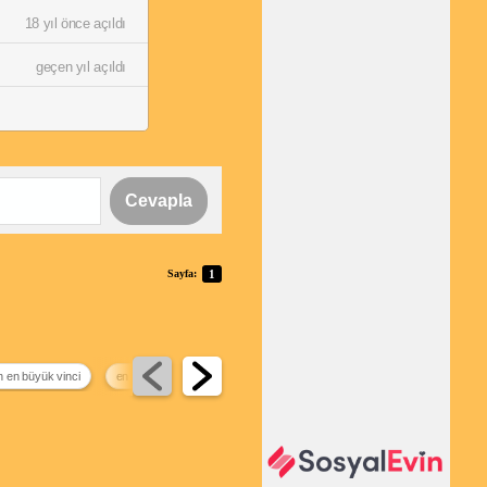
18 yıl önce açıldı
geçen yıl açıldı
Cevapla
Sayfa:
1
 en büyük vinci
en iyi deprem uygulaması
elektrikli bebek arabası
samsung 