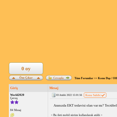
0 oy
Öne Çıkar
Cevapla
Tüm Forumlar
>>
Konu Dışı / Of
Giriş
Mesaj
World2020
03 Aralık 2022 15:01:56
Konu Sahibi
Çavuş
Aranızda EKT tedavisi olan var mı? Tecrübeleri
84 Mesaj
< Bu ileti mobil sürüm kullanılarak atıldı >