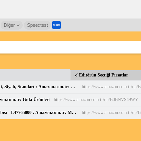
Diğer
Speedtest
Editörün Seçtiği Fırsatlar
Casio MW-240-7BVDF Standart Erkek Kol Saati, Siyah, Standart : Amazon.com.tr: Moda
https://www.amazon.com.tr/dp
zon.com.tr: Gıda Ürünleri
https://www.amazon.com.tr/dp/B0BNVS49WY
Salomon Speedcross 6 Mavi Erkek Koşu Ayakkabısı - L47765800 : Amazon.com.tr: Moda
https://www.amazon.com.tr/d