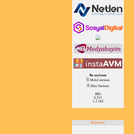
Bu sayfanın
Mobil sürümü
Mini Sürümü
BR3
0,315
1.2.165
Reklamlar