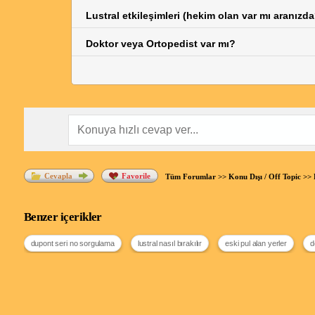
Lustral etkileşimleri (hekim olan var mı aranızda
Doktor veya Ortopedist var mı?
Cevapla
Favorile
Tüm Forumlar
>>
Konu Dışı / Off Topic
>>
Benzer içerikler
dupont seri no sorgulama
lustral nasıl bırakılır
eski pul alan yerler
d