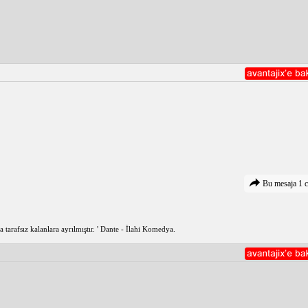
Bu mesaja 1 c
tarafsız kalanlara ayrılmıştır. ' Dante - İlahi Komedya.