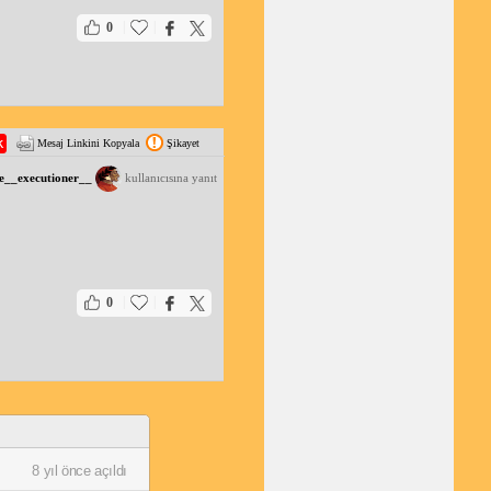
|
|
0
Mesaj Linkini Kopyala
Şikayet
e__executioner__
kullanıcısına yanıt
|
|
0
8 yıl önce açıldı