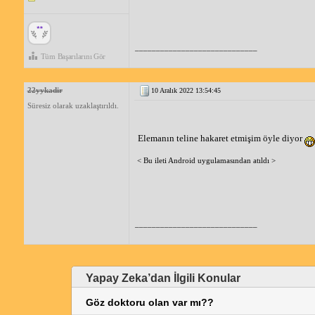
_____________________________
Tüm Başarılarını Gör
22yykadir
10 Aralık 2022 13:54:45
Süresiz olarak uzaklaştırıldı.
Elemanın teline hakaret etmişim öyle diyor
< Bu ileti Android uygulamasından atıldı >
_____________________________
Yapay Zeka’dan İlgili Konular
Göz doktoru olan var mı??