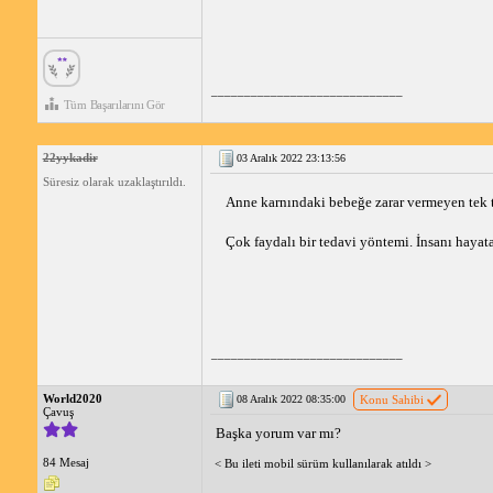
_____________________________
Tüm Başarılarını Gör
22yykadir
03 Aralık 2022 23:13:56
Süresiz olarak uzaklaştırıldı.
Anne karnındaki bebeğe zarar vermeyen tek t
Çok faydalı bir tedavi yöntemi. İnsanı hayat
_____________________________
World2020
08 Aralık 2022 08:35:00
Konu Sahibi
Çavuş
Başka yorum var mı?
84 Mesaj
< Bu ileti mobil sürüm kullanılarak atıldı >