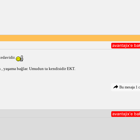
edavidir.
a , yaşama bağlar. Umudun ta kendisidir EKT.
Bu mesaja 1 c