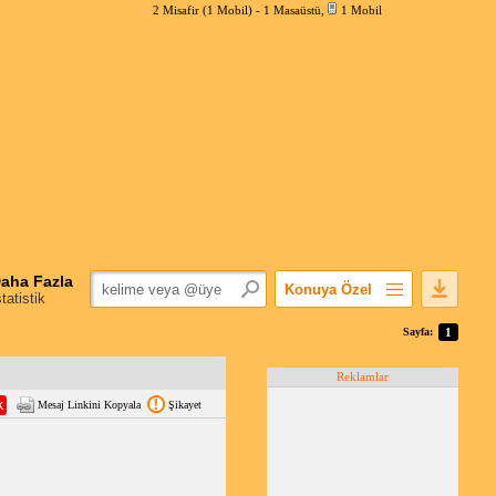
2 Misafir (1 Mobil) -
1 Masaüstü
,
1 Mobil
aha Fazla
Konuya Özel
statistik
Favorilerime Ekle
Sayfa:
1
Konuyu Açandan
Reklamlar
Popüler Mesajlar
Mesaj Linkini Kopyala
Şikayet
Linkli Mesajlar
Yazdır
E-Posta Aboneliği
Konuyu Gizle