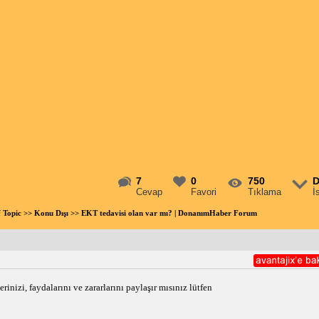
7
0
750
D
Cevap
Favori
Tıklama
İ
f Topic
>>
Konu Dışı
>> EKT tedavisi olan var mı? | DonanımHaber Forum
nizi, faydalarını ve zararlarını paylaşır mısınız lütfen 