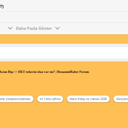
?)
Daha Fazla Göster
Konu Dışı
>> EKT tedavisi olan var mı? | DonanımHaber Forum
eniz kestanesi batması
trt 1 biss şifresi
black friday ne zaman 2026
dünyanın