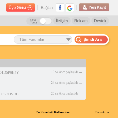
Yeni Kayıt
Üye Girişi
Bağlan
Koyu
İletişim
Reklam
Destek
Tema
Tüm Forumlar
Şimdi Ara
10 sa. önce paylaşıldı
/B01D5P6H4Y
24 sa. önce paylaşıldı
20 sa. önce paylaşıldı
p/B0F6DDVDCL
Bu Konudaki Kullanıcılar:
Daha Az