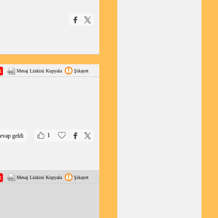
Mesaj Linkini Kopyala
Şikayet
|
|
1
evap geldi
Mesaj Linkini Kopyala
Şikayet