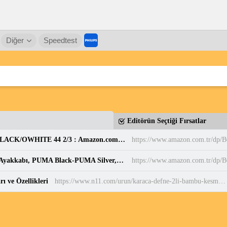
Diğer
Speedtest
Editörün Seçtiği Fırsatlar
adidas Erkek PARK ST Ayakkabı CBLACK/CBLACK/OWHITE 44 2/3 : Amazon.com.tr: Moda
https://www.amazon.com.tr/d
PUMA BELLA DONNA DayINight Kadın Spor Ayakkabı, PUMA Black-PUMA Silver, 35.5 : Amazon.com.tr: Moda
https://www.amazon.com.tr/dp
ı ve Özellikleri
https://www.n11.com/urun/karaca-defne-2li-bambu-kesme-tahtasi-29745023