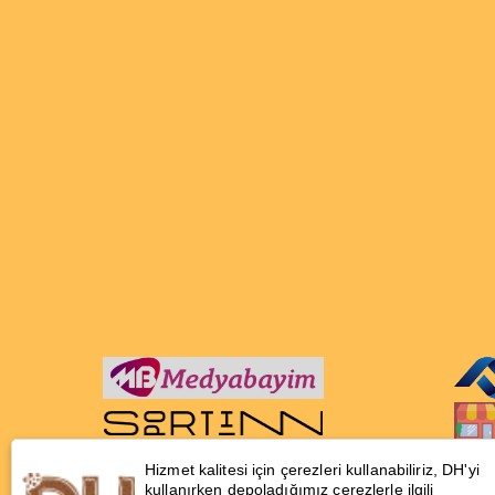
Hizmet kalitesi için çerezleri kullanabiliriz, DH'yi
kullanırken depoladığımız çerezlerle ilgili