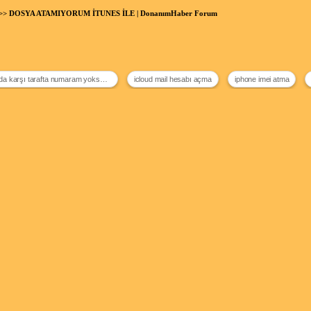
>> DOSYA ATAMIYORUM İTUNES İLE | DonanımHaber Forum
whatsapp da karşı tarafta numaram yoksa nasıl anlarım
icloud mail hesabı açma
iphone imei atma