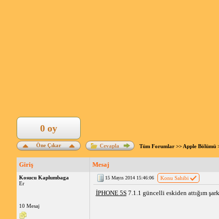
0 oy
Öne Çıkar
Cevapla
Tüm Forumlar
>>
Apple Bölümü
Giriş
Mesaj
Kosucu Kaplumbaga
15 Mayıs 2014 15:46:06
Konu Sahibi
Er
İPHONE 5S
7.1.1 güncelli eskiden attığım şar
10 Mesaj