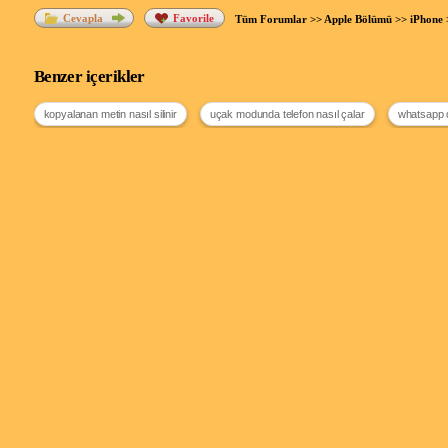
Cevapla
Favorile
Tüm Forumlar
>>
Apple Bölümü
>>
iPhone
Benzer içerikler
kopyalanan metin nasıl silinir
uçak modunda telefon nasıl çalar