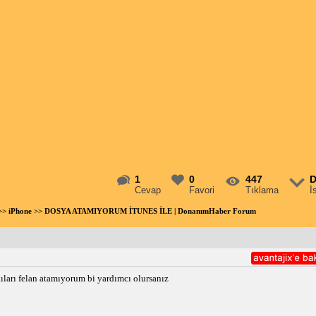
1
0
447
D
Cevap
Favori
Tıklama
İ
>>
iPhone
>> DOSYA ATAMIYORUM İTUNES İLE | DonanımHaber Forum
kıları felan atamıyorum bi yardımcı olursanız