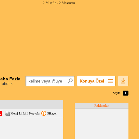
2 Misafir -
2 Masaüstü
aha Fazla
Konuya Özel
statistik
Favorilerime Ekle
Sayfa:
1
Konuyu Açandan
Reklamlar
Popüler Mesajlar
Mesaj Linkini Kopyala
Şikayet
Linkli Mesajlar
Yazdır
E-Posta Aboneliği
Konuyu Gizle