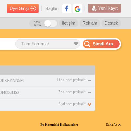
Yeni Kayıt
Üye Girişi
Bağlan
Koyu
İletişim
Reklam
Destek
Tema
Tüm Forumlar
Şimdi Ara
11 sa. önce paylaşıldı
p/B0BZRYNN5M
7 sa. önce paylaşıldı
/B0F83Z83S2
3 yıl önce paylaşıldı
Bu Konudaki Kullanıcılar:
Daha Az