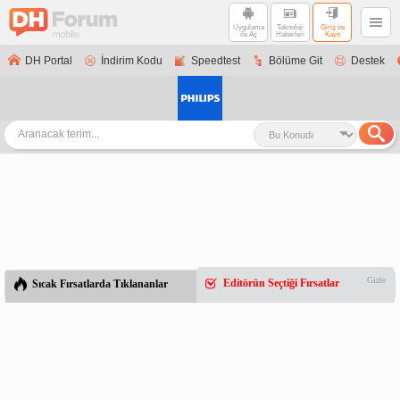
Uygulama
Teknoloji
Giriş ve
ile Aç
Haberleri
Kayıt
DH Portal
İndirim Kodu
Speedtest
Bölüme Git
Destek
Gizle
Editörün Seçtiği Fırsatlar
Sıcak Fırsatlarda Tıklananlar