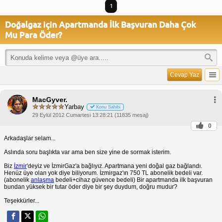
1
Doğalgaz için Apartmanda İlk Başvuran Daha Çok
Mu Para Öder?
Cevap Yaz
MacGyver.
Yarbay
Konu Sahibi
29 Eylül 2012 Cumartesi 13:28:21 (11835 mesaj)
0
Arkadaşlar selam...
Aslında soru başlıkta var ama ben size yine de sormak isterim.
Biz
İzmir
'deyiz ve İzmirGaz'a bağlıyız. Apartmana yeni doğal gaz bağlandı.
Henüz üye olan yok diye biliyorum. İzmirgaz'ın 750 TL abonelik bedeli var.
(abonelik
anlaşma
bedeli+cihaz güvence bedeli) Bir apartmanda ilk başvuran
bundan yüksek bir tutar öder diye bir şey duydum, doğru mudur?
Teşekkürler...