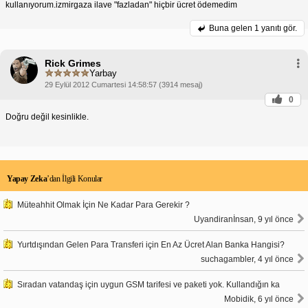
kullanıyorum.izmirgaza ilave "fazladan" hiçbir ücret ödemedim
Buna gelen
1 yanıtı gör.
Rick Grimes
Yarbay
29 Eylül 2012 Cumartesi 14:58:57 (3914 mesaj)
0
Doğru değil kesinlikle.
Yapay Zeka
’dan İlgili Konular
Müteahhit Olmak İçin Ne Kadar Para Gerekir ?
Uyandiranİnsan, 9 yıl önce
Yurtdışından Gelen Para Transferi için En Az Ücret Alan Banka Hangisi?
suchagambler, 4 yıl önce
Sıradan vatandaş için uygun GSM tarifesi ve paketi yok. Kullandığın ka
Mobidik, 6 yıl önce