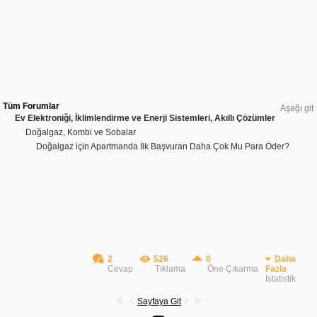
Tüm Forumlar
Aşağı git
Ev Elektroniği, İklimlendirme ve Enerji Sistemleri, Akıllı Çözümler
Doğalgaz, Kombi ve Sobalar
Doğalgaz için Apartmanda İlk Başvuran Daha Çok Mu Para Öder?
2
526
0
Daha
Cevap
Tıklama
Öne Çıkarma
Fazla
İstatistik
Sayfaya Git