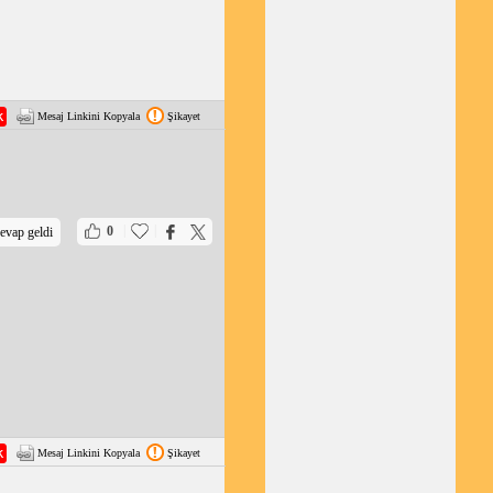
Mesaj Linkini Kopyala
Şikayet
|
|
0
evap geldi
Mesaj Linkini Kopyala
Şikayet