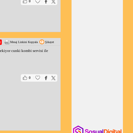
|
|
0
Mesaj Linkini Kopyala
Şikayet
ekiyor cunki kombi servisi ile
|
|
0