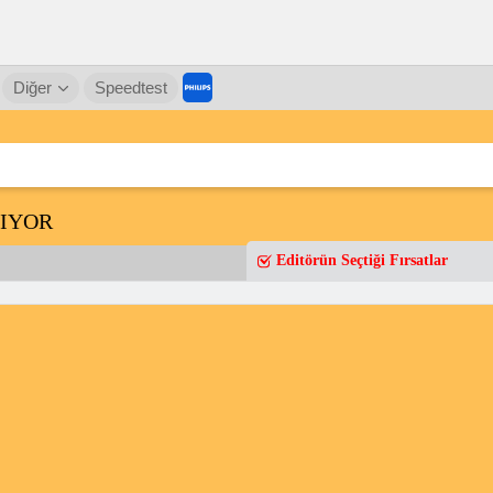
Diğer
Speedtest
IYOR
Editörün Seçtiği Fırsatlar