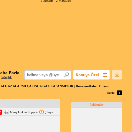
2 Misafir -
2 Masaüstü
aha Fazla
Konuya Özel
statistik
Favorilerime Ekle
ALGAZ ALARMI ÇALINCA GAZ KAPANMIYOR | DonanımHaber Forum
Konuyu Açandan
Sayfa:
1
Popüler Mesajlar
Reklamlar
Linkli Mesajlar
Mesaj Linkini Kopyala
Şikayet
Yazdır
E-Posta Aboneliği
Konuyu Gizle