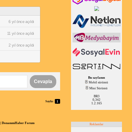
6 yıl önce açıldı
11 yıl önce açıldı
2 yıl önce açıldı
Bu sayfanın
Cevapla
Mobil sürümü
Mini Sürümü
BR3
0,342
Sayfa:
1
1.2.165
DonanımHaber Forum
Reklamlar