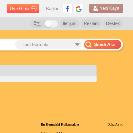
Yeni Kayıt
Üye Girişi
Bağlan
Koyu
İletişim
Reklam
Destek
Tema
Tüm Forumlar
Şimdi Ara
Bu Konudaki Kullanıcılar:
Daha Az