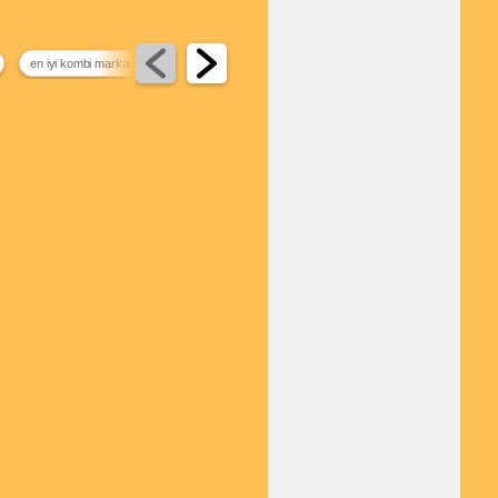
en iyi kombi markası
elektrikli şofben