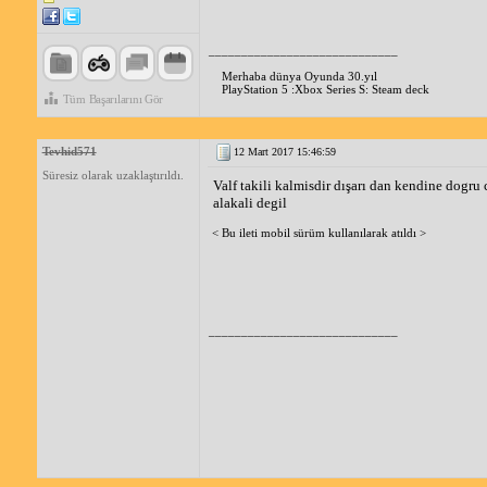
_____________________________
Merhaba dünya Oyunda 30.yıl
PlayStation 5 :Xbox Series S: Steam deck
Tüm Başarılarını Gör
Tevhid571
12 Mart 2017 15:46:59
Süresiz olarak uzaklaştırıldı.
Valf takili kalmisdir dışarı dan kendine dogru
alakali degil
< Bu ileti mobil sürüm kullanılarak atıldı >
_____________________________