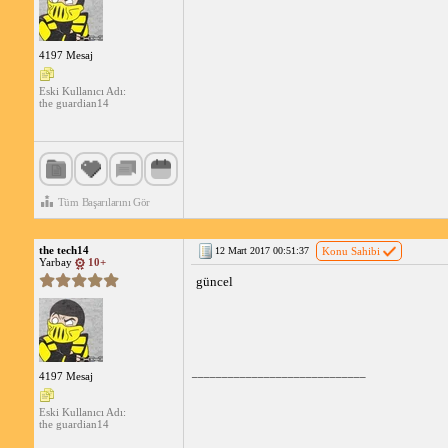
4197 Mesaj
Eski Kullanıcı Adı:
the guardian14
Tüm Başarılarını Gör
the tech14
12 Mart 2017 00:51:37
Konu Sahibi
Yarbay
10+
güncel
_____________________________
4197 Mesaj
Eski Kullanıcı Adı:
the guardian14