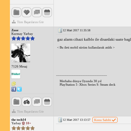
Tüm Başarılarını Gör
Zooe
12 Mart 2017 11:35:58
Kurmay Yarbay
gaz alarm cihazi kalblo ile disardaki saate bag
< Bu ileti mobil sürüm kullanılarak atıldı >
7126 Mesaj
_____________________________
Merhaba dünya Oyunda 30.yıl
PlayStation 5 :Xbox Series S: Steam deck
Tüm Başarılarını Gör
the tech14
12 Mart 2017 13:13:57
Konu Sahibi
Yarbay
10+