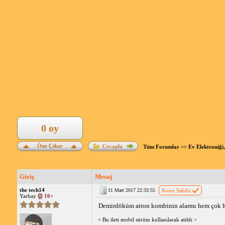
0 oy
Öne Çıkar
Cevapla
Tüm Forumlar
>>
Ev Elektroniği,
Giriş
Mesaj
the tech14
11 Mart 2017 22:33:55
Konu Sahibi
Yarbay
10+
Demirdöküm atron kombinin alarmı hem çok ha
< Bu ileti mobil sürüm kullanılarak atıldı >