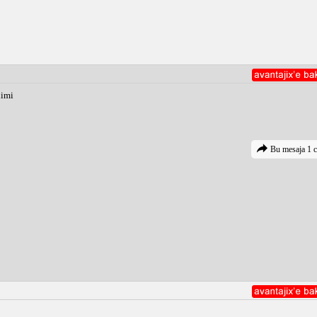
limi
Bu mesaja 1 c