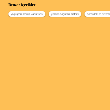
Benzer içerikler
yoğuşmalı kombi vapur sesi
yerden soğutma sistemi
demirdöküm nitromi