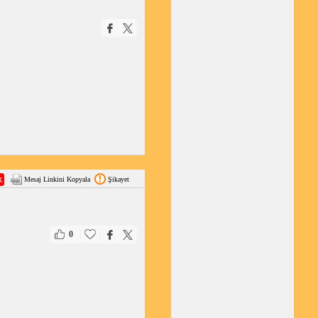
Mesaj Linkini Kopyala
Şikayet
|
|
0