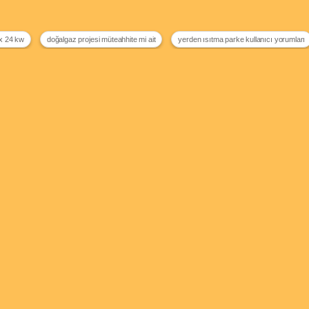
x 24 kw
doğalgaz projesi müteahhite mi ait
yerden ısıtma parke kullanıcı yorumları