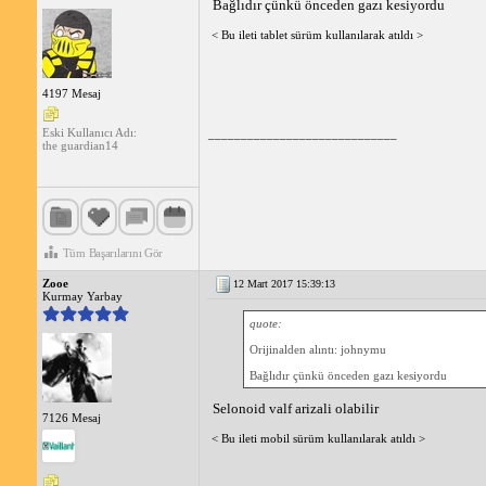
Bağlıdır çünkü önceden gazı kesiyordu
< Bu ileti tablet sürüm kullanılarak atıldı >
4197 Mesaj
Eski Kullanıcı Adı:
_____________________________
the guardian14
Tüm Başarılarını Gör
Zooe
12 Mart 2017 15:39:13
Kurmay Yarbay
quote:
Orijinalden alıntı: johnymu
Bağlıdır çünkü önceden gazı kesiyordu
Selonoid valf arizali olabilir
7126 Mesaj
< Bu ileti mobil sürüm kullanılarak atıldı >