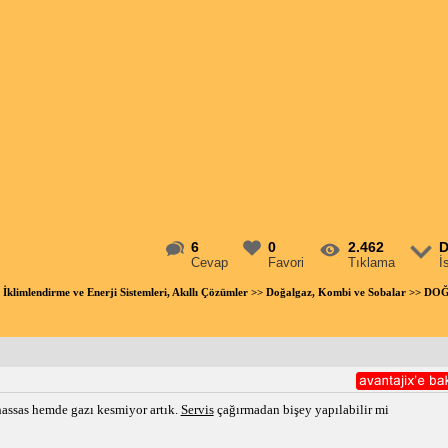
6
0
2.462
D
Cevap
Favori
Tıklama
İ
 İklimlendirme ve Enerji Sistemleri, Akıllı Çözümler
>>
Doğalgaz, Kombi ve Sobalar
>> DOĞ
ssas hemde gazı kesmiyor artık.
Servis
çağırmadan bişey yapılabilir mi