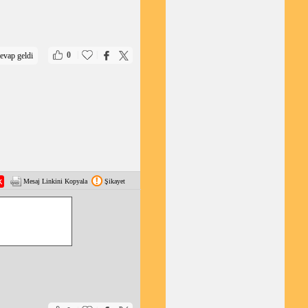
|
|
0
evap geldi
Mesaj Linkini Kopyala
Şikayet