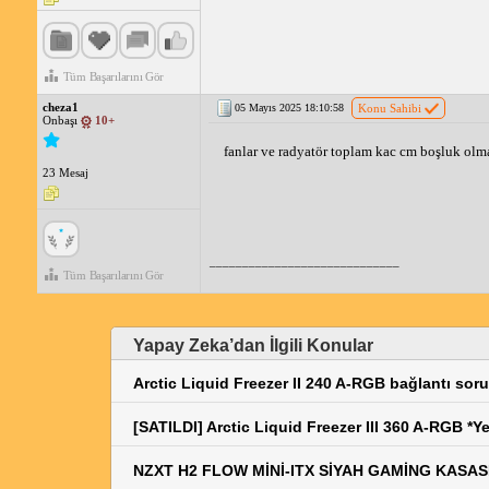
Tüm Başarılarını Gör
cheza1
05 Mayıs 2025 18:10:58
Konu Sahibi
Onbaşı
10+
fanlar ve radyatör toplam kac cm boşluk olm
23 Mesaj
_____________________________
Tüm Başarılarını Gör
Yapay Zeka’dan İlgili Konular
Arctic Liquid Freezer II 240 A-RGB bağlantı sor
[SATILDI] Arctic Liquid Freezer III 360 A-RGB *Y