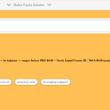
Daha Fazla Göster
>>
Su Soğutma
>> cougar Airface PRO RGB/ + /Arctic Liquid Freezer III - 360 A-RGB uy
 core x6
overclock nedir
en iyi laptop soğutucu