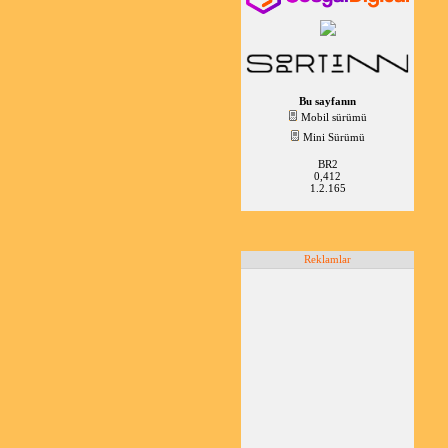
Bu sayfanın
Mobil sürümü
Mini Sürümü
BR2
0,412
1.2.165
Reklamlar