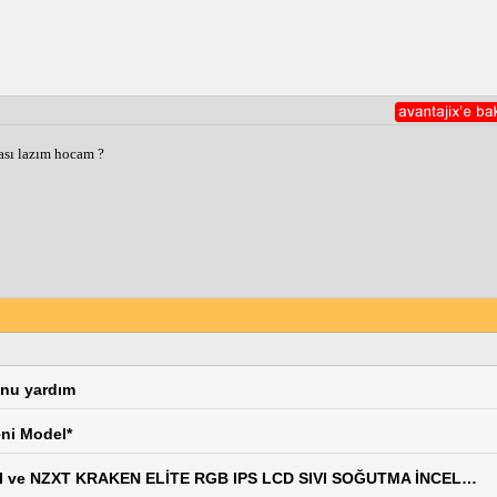
ası lazım hocam ?
unu yardım
eni Model*
NZXT H2 FLOW MİNİ-ITX SİYAH GAMİNG KASASI ve NZXT KRAKEN ELİTE RGB IPS LCD SIVI SOĞUTMA İNCELEMESİ