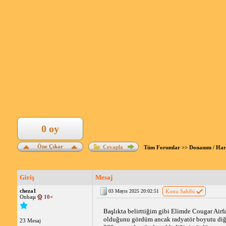
0 oy
Öne Çıkar
Cevapla
Tüm Forumlar
>>
Donanım / Ha
Giriş
Mesaj
cheza1
03 Mayıs 2025 20:02:51
Konu Sahibi
Onbaşı
10+
Başlıkta belirttiğim gibi Elimde Cougar Ai
olduğunu gördüm ancak radyatör boyutu diğer
23 Mesaj