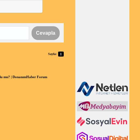
Cevapla
Sayfa:
1
umlu mu? | DonanımHaber Forum