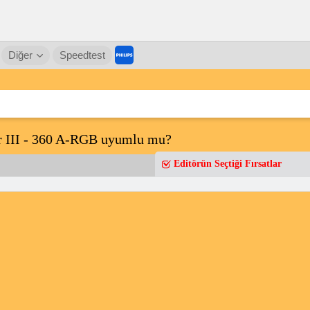
Diğer
Speedtest
er III - 360 A-RGB uyumlu mu?
Editörün Seçtiği Fırsatlar