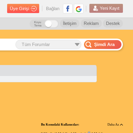
Yeni Kayıt
Üye Girişi
Bağlan
Koyu
İletişim
Reklam
Destek
Tema
Tüm Forumlar
Şimdi Ara
Bu Konudaki Kullanıcılar:
Daha Az