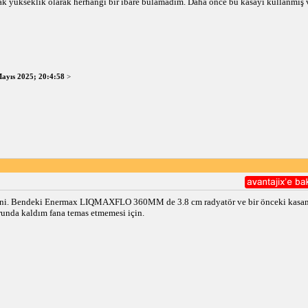
 yükseklik olarak herhangi bir ibare bulamadım. Daha önce bu kasayı kullanmış vey
ayıs 2025; 20:4:58
>
sini. Bendeki Enermax LIQMAXFLO 360MM de 3.8 cm radyatör ve bir önceki kasam
nda kaldım fana temas etmemesi için.