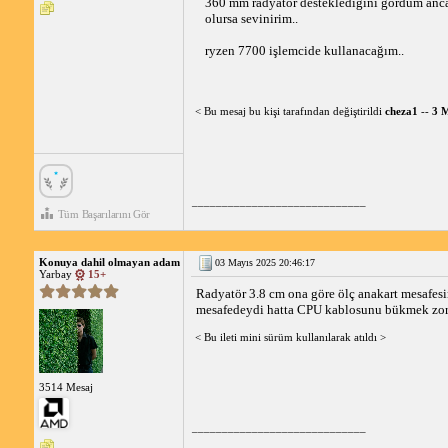
360 mm radyatör desteklediğini gördüm ancak
olursa sevinirim..
ryzen 7700 işlemcide kullanacağım..
< Bu mesaj bu kişi tarafından değiştirildi
cheza1
--
3 M
_____________________________
Tüm Başarılarını Gör
Konuya dahil olmayan adam
03 Mayıs 2025 20:46:17
Yarbay
15+
Radyatör 3.8 cm ona göre ölç anakart mesafe
mesafedeydi hatta CPU kablosunu bükmek zoru
< Bu ileti mini sürüm kullanılarak atıldı >
3514 Mesaj
_____________________________