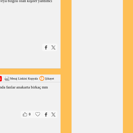
a bilgisi olan kişiler yardımcı 
Mesaj Linkini Kopyala
Şikayet
da fanlar anakarta birkaç mm
|
|
0