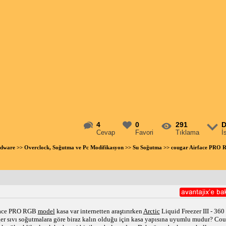
4
0
291
D
Cevap
Favori
Tıklama
İ
rdware
>>
Overclock, Soğutma ve Pc Modifikasyon
>>
Su Soğutma
>> cougar Airface PRO R
rface PRO RGB 
model
 kasa var internetten araştırırken 
Arctic
 Liquid Freezer III - 360
 sıvı soğutmalara göre biraz kalın olduğu için kasa yapısına uyumlu mudur? Couga