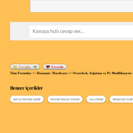
Cevapla
Favorile
Tüm Forumlar
>>
Donanım / Hardware
>>
Overclock, Soğutma ve Pc Modifikasyon
Benzer içerikler
saf su nerede satılır
termal macun önerisi
sıvı metal
deepcool multi