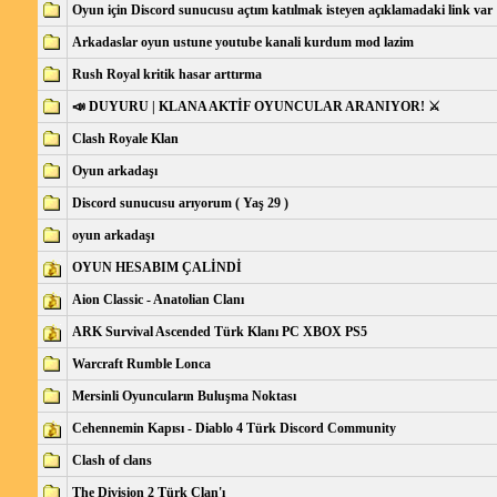
Oyun için Discord sunucusu açtım katılmak isteyen açıklamadaki link var
Arkadaslar oyun ustune youtube kanali kurdum mod lazim
Rush Royal kritik hasar arttırma
📣 DUYURU | KLANA AKTİF OYUNCULAR ARANIYOR! ⚔️
Clash Royale Klan
Oyun arkadaşı
Discord sunucusu arıyorum ( Yaş 29 )
oyun arkadaşı
OYUN HESABIM ÇALİNDİ
Aion Classic - Anatolian Clanı
ARK Survival Ascended Türk Klanı PC XBOX PS5
Warcraft Rumble Lonca
Mersinli Oyuncuların Buluşma Noktası
Cehennemin Kapısı - Diablo 4 Türk Discord Community
Clash of clans
The Division 2 Türk Clan'ı