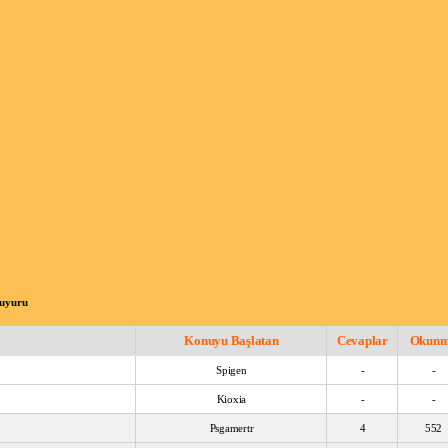
Duyuru
Konuyu Başlatan
Cevaplar
Okun
Spigen
-
-
Kioxia
-
-
Psgamertr
4
552