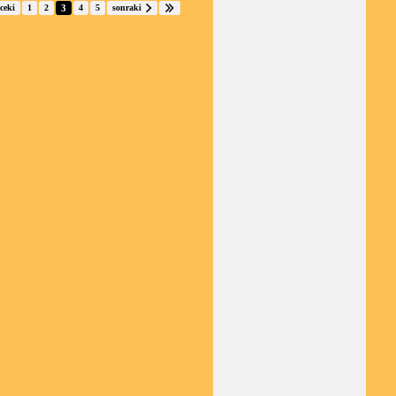
ceki
1
2
3
4
5
sonraki