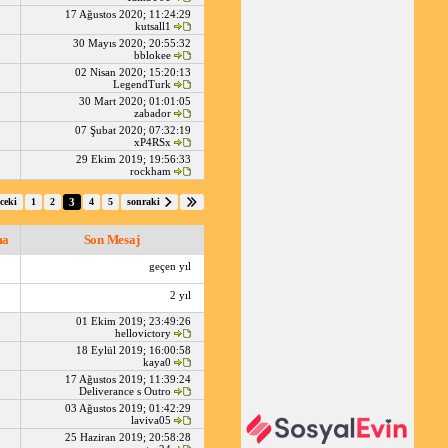
17 Ağustos 2020; 11:24:29
kutsall1
30 Mayıs 2020; 20:55:32
bblokee
02 Nisan 2020; 15:20:13
LegendTurk
30 Mart 2020; 01:01:05
zabador
07 Şubat 2020; 07:32:19
xP4RSx
29 Ekim 2019; 19:56:33
rockham
ceki
1
2
3
4
5
sonraki
ma
Son Mesaj
geçen yıl
2 yıl
01 Ekim 2019; 23:49:26
hellovictory
18 Eylül 2019; 16:00:58
kaya0
17 Ağustos 2019; 11:39:24
Deliverance s Outro
03 Ağustos 2019; 01:42:29
laviva05
25 Haziran 2019; 20:58:28