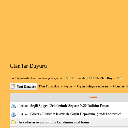
Clan'lar Duyuru
Oyunlarda Kendine Rakip Arayanlar
|
Turnuvalar
|
Clan'lar Duyuru
Tüm Forumlar
>>
Oyun
>>
Oyun buluşma noktası
>>
Clan'lar 
Yeni Konu Aç
Konu
Seçili Spigen Ürünlerinde Sepette %20 İndirim Fırsatı
Reklam:
Gelecek Elinizde: Kioxia ile Güçlü Depolama, Şimdi İndirimle!
Reklam:
Arkadaslar oyun toutube kanalimiza mod lazim