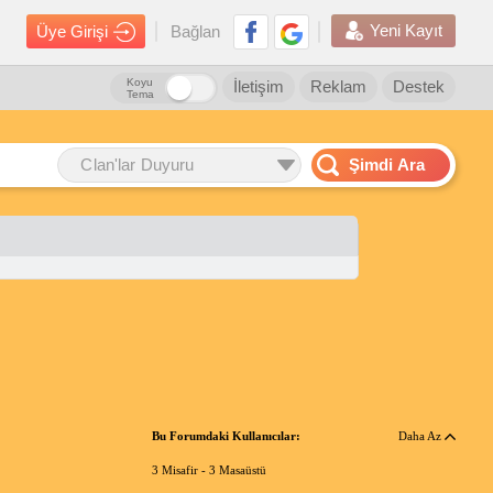
Yeni Kayıt
Üye Girişi
Bağlan
Koyu
İletişim
Reklam
Destek
Tema
Clan'lar Duyuru
Şimdi Ara
Bu Forumdaki Kullanıcılar:
Daha Az
3 Misafir -
3 Masaüstü