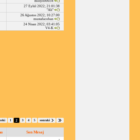
mösyö00034
27 Eylül 2022; 21:01:38
"Ali"
26 Ağustos 2022; 10:27:00
mustafacoban
24 Nisan 2022; 03:41:05
V4-K
ceki
1
2
3
4
5
sonraki
ma
Son Mesaj