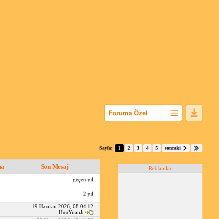
Foruma Özel
Gizlediğim Konular
Bölümü Gizle
Sayfa:
1
2
3
4
5
sonraki
Popüler Konular
ma
Son Mesaj
Reklamlar
geçen yıl
2 yıl
19 Haziran 2026; 08:04:12
HuoYuanJi