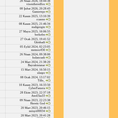
28 Nisan 2026; 18:44:38
vixentheredfox
08 Şubat 2026; 20:28:43
Gamertrps
22 Kasım 2025; 13:10:39
ccannn
08 Kasım 2025; 21:46:34
maligezgin
27 Mayıs 2025; 16:06:55
berkefes
27 Ocak 2025; 19:41:52
Gktsbadi
05 Eylül 2024; 02:23:05
memoo456
26 Nisan 2024; 09:38:00
kulancıadı
24 Mart 2024; 21:38:20
Bayraktutanar
15 Mart 2024; 16:50:15
ulaspo
08 Ocak 2024; 13:17:02
Tillo_
10 Kasım 2023; 16:33:50
CyberFamera
28 Ekim 2023; 22:37:18
AtesUlas33
09 Nisan 2023; 22:23:38
Heretic God
20 Mart 2023; 20:46:15
mösyö00034
20 Mart 2023; 20:41:28