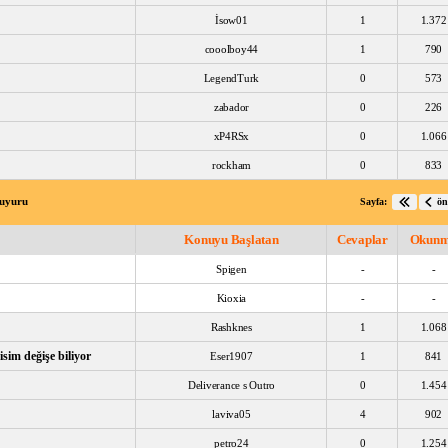
İsow01
1
1.372
cooolboy44
1
790
LegendTurk
0
573
zabador
0
226
xP4RSx
0
1.066
rockham
0
833
Duyuru
Sayfa:
ön
Konuyu Başlatan
Cevaplar
Okun
Spigen
-
-
Kioxia
-
-
Rashknes
1
1.068
isim değişe biliyor
Eser1907
1
841
Deliverance s Outro
0
1.454
laviva05
4
902
petro24
0
1.254