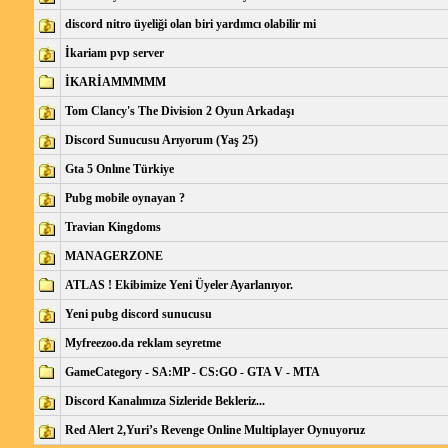
discord nitro üyeliği olan biri yardımcı olabilir mi
İkariam pvp server
İKARİAMMMMM
Tom Clancy's The Division 2 Oyun Arkadaşı
Discord Sunucusu Arıyorum (Yaş 25)
Gta 5 Onlıne Türkiye
Pubg mobile oynayan ?
Travian Kingdoms
MANAGERZONE
ATLAS ! Ekibimize Yeni Üyeler Ayarlanıyor.
Yeni pubg discord sunucusu
Myfreezoo.da reklam seyretme
GameCategory - SA:MP - CS:GO - GTA V - MTA
Discord Kanalımıza Sizleride Bekleriz...
Red Alert 2,Yuri’s Revenge Online Multiplayer Oynuyoruz