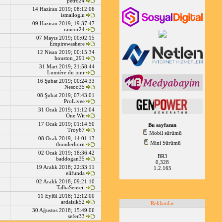
petro24
14 Haziran 2019; 08:12:06
ismailoglu
09 Haziran 2019; 19:37:47
rancor24
07 Mayıs 2019; 00:02:15
Empirewashere
12 Nisan 2019; 00:15:34
houston_291
31 Mart 2019; 21:58:44
Lumière du jour
16 Şubat 2019; 00:24:33
Nesoo35
08 Şubat 2019; 07:43:01
ProLivee
31 Ocak 2019; 11:12:04
One Wit
17 Ocak 2019; 01:14:50
Bu sayfanın
Troy67
Mobil sürümü
08 Ocak 2019; 14:01:13
Mini Sürümü
thunderhorn
02 Ocak 2019; 18:36:42
BR3
baddogan35
0,328
19 Aralık 2018; 22:33:11
1.2.165
elifunda
02 Aralık 2018; 09:21:10
TalhaSenseii
11 Eylül 2018; 12:12:00
ardaisik52
Reklamlar
30 Ağustos 2018; 15:49:06
sefer33