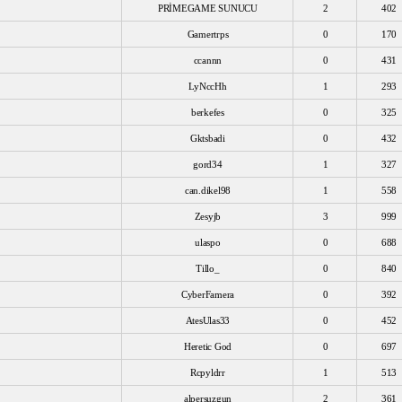
PRİMEGAME SUNUCU
2
402
Gamertrps
0
170
ccannn
0
431
LyNccHh
1
293
berkefes
0
325
Gktsbadi
0
432
gord34
1
327
can.dikel98
1
558
Zesyjb
3
999
ulaspo
0
688
Tillo_
0
840
CyberFamera
0
392
AtesUlas33
0
452
Heretic God
0
697
Rcpyldrr
1
513
alpersuzgun
2
361