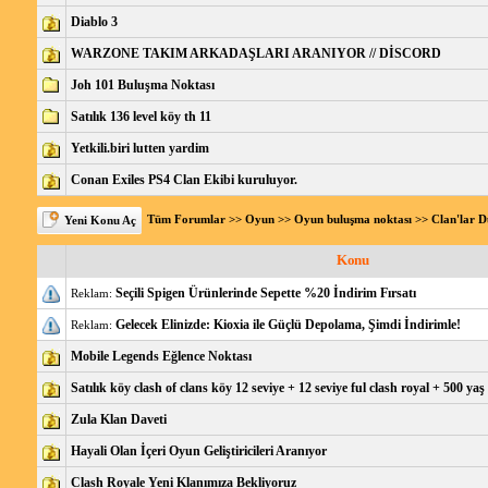
Diablo 3
WARZONE TAKIM ARKADAŞLARI ARANIYOR // DİSCORD
Joh 101 Buluşma Noktası
Satılık 136 level köy th 11
Yetkili.biri lutten yardim
Conan Exiles PS4 Clan Ekibi kuruluyor.
Tüm Forumlar
>>
Oyun
>>
Oyun buluşma noktası
>>
Clan'lar 
Yeni Konu Aç
Konu
Seçili Spigen Ürünlerinde Sepette %20 İndirim Fırsatı
Reklam:
Gelecek Elinizde: Kioxia ile Güçlü Depolama, Şimdi İndirimle!
Reklam:
Mobile Legends Eğlence Noktası
Satılık köy clash of clans köy 12 seviye + 12 seviye ful clash royal + 500 yaş 
Zula Klan Daveti
Hayali Olan İçeri Oyun Geliştiricileri Aranıyor
Clash Royale Yeni Klanımıza Bekliyoruz