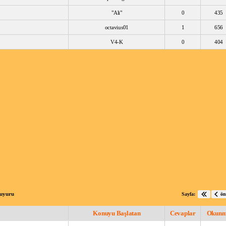
"Ali"
0
435
octavius01
1
656
V4-K
0
404
Duyuru
Sayfa:
ön
Konuyu Başlatan
Cevaplar
Okun