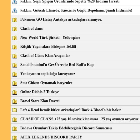
Seçili Spigen Ürünlerinde Sepette %20 İndirim Fırsatı
Reklam:
Gelecek Elinizde: Kioxia ile Güçlü Depolama, Şimdi İndirimle!
Reklam:
Pokemon GO Hatay Antakya arkadaşları aranıyor.
Clash of clans
New World Türk Şirketi - Yellowpine
Küçük Yayıncılara Birleşme Teklifi
Clash of Clans Klan Arayanlar
Sanal İstanbul'u Gez Ücretsiz Red Bull'u Kap
Yeni oyuncu topluluğu kuruyoruz
Star Citizen Oynamak isteyenler
Online Diablo 2 Turkiye
Brawl Stars Klan Daveti
Left 4 Dead kemik kitlesi arkadaşlar? Back 4 Blood'a bir bakın
CLASH OF CLANS +25 yaş 10.seviye klanımıza +25 yaş oyuncu arıyoru
Bedava Oyunları Takip Edebileceğiniz Discord Sunucusu
APEX LEGENDS DİSCORD PARTY