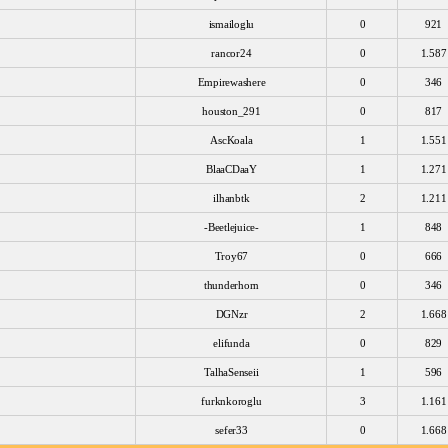
ismailoglu
0
921
rancor24
0
1.587
Empirewashere
0
346
houston_291
0
817
AscKoala
1
1.551
BlaaCDaaY
1
1.271
ilhanbtk
2
1.211
-Beetlejuice-
1
848
Troy67
0
666
thunderhorn
0
346
DGNzr
2
1.668
elifunda
0
829
TalhaSenseii
1
596
furknkoroglu
3
1.161
sefer33
0
1.668