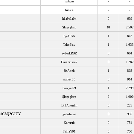
Spigen
-
-
Kioxia
-
-
h1a9s9a0n
0
639
Şlarp şlarp
18
2.502
ByJUBA
1
842
TakoPlay
1
1.633
ayberkRBR
0
604
DarkBosnak
0
1.282
BnAonk
1
803
stalker63
0
914
Sowyet59
1
2.299
Şlarp şlarp
2
1.000
DH Anonim
0
225
z. #C8Q2GJCV
gadofmert
0
935
Karaisik
0
751
TalhaY01
0
750