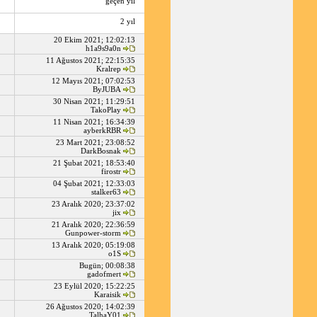
geçen yıl
2 yıl
20 Ekim 2021; 12:02:13
h1a9s9a0n
11 Ağustos 2021; 22:15:35
Kralrep
12 Mayıs 2021; 07:02:53
ByJUBA
30 Nisan 2021; 11:29:51
TakoPlay
11 Nisan 2021; 16:34:39
ayberkRBR
23 Mart 2021; 23:08:52
DarkBosnak
21 Şubat 2021; 18:53:40
firostr
04 Şubat 2021; 12:33:03
stalker63
23 Aralık 2020; 23:37:02
jix
21 Aralık 2020; 22:36:59
Gunpower-storm
13 Aralık 2020; 05:19:08
o1S
Bugün; 00:08:38
gadofmert
23 Eylül 2020; 15:22:25
Karaisik
26 Ağustos 2020; 14:02:39
TalhaY01