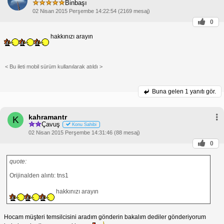
Binbaşı
02 Nisan 2015 Perşembe 14:22:54 (2169 mesaj)
0
hakkınızı arayın
< Bu ileti mobil sürüm kullanılarak atıldı >
Buna gelen
1 yanıtı gör.
kahramantr
K
Çavuş
Konu Sahibi
02 Nisan 2015 Perşembe 14:31:46 (88 mesaj)
0
quote:
Orijinalden alıntı: tns1
hakkınızı arayın
Hocam müşteri temsilcisini aradım gönderin bakalım dediler gönderiyorum