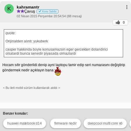
kahramantr
K
Çavuş
Konu Sahibi
02 Nisan 2015 Perşembe 20:54:54 (88 mesaj)
0
quote:
Orijinalden alıntı: yukuberk
casper hakkinda boyle konusamazsin eger gercekten dolandirici
olsalardi bunca senedir piyasada olmazlardi
Hocam sıfır gönderildi denip ayni laptopu tamir edip seri numarasını değiştirip
göndermek nedir açıklayın bana
< Bu ileti mobil sürüm kullanılarak atıldı >
Benzer konular:
huawei matebook d14
firmware nedir
deepcool multi core x6