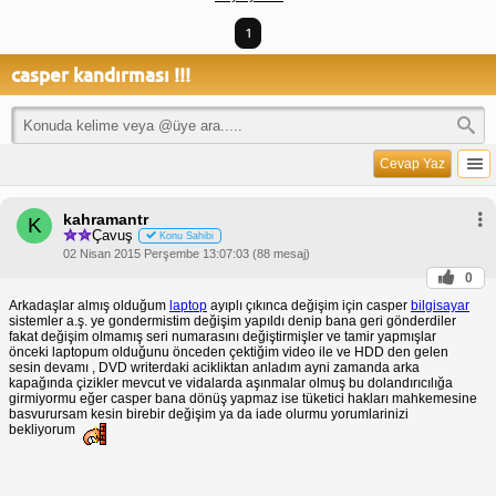
1
casper kandırması !!!
Cevap Yaz
kahramantr
K
Çavuş
Konu Sahibi
02 Nisan 2015 Perşembe 13:07:03 (88 mesaj)
0
Arkadaşlar almış olduğum
laptop
ayıplı çıkınca değişim için casper
bilgisayar
sistemler a.ş. ye gondermistim değişim yapıldı denip bana geri gönderdiler
fakat değişim olmamış seri numarasını değiştirmişler ve tamir yapmışlar
önceki laptopum olduğunu önceden çektiğim video ile ve HDD den gelen
sesin devamı , DVD writerdaki acikliktan anladım ayni zamanda arka
kapağında çizikler mevcut ve vidalarda aşınmalar olmuş bu dolandırıcılığa
girmiyormu eğer casper bana dönüş yapmaz ise tüketici hakları mahkemesine
basvurursam kesin birebir değişim ya da iade olurmu yorumlarinizi
bekliyorum