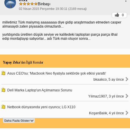
Binbaşı
02 Nisan 2015 Perşembe 19:30:11 (2169 mesaj)
0
milletimiz Türk malıymış aaaaaaaa diye gidip araştırmadan etmeden casper
almasaydı zaten piyasada olmazlardı...
yurtdışında üretilen düşük seviye ve kalitedeki laptopları parça parça ithal
edip montajlayıp satıyorlar... adı Türk malı oluyor sonra...
Yapay Zeka
’dan İlgili Konular
Asus CEO'su: 'Macbook Neo fiyatıyla sektörde şok etkisi yarattı'
bkaakco, 5 ay önce
Dell Marka Laptop'un Açılmaması Sorunu
Yılmaz1907, 3 yıl önce
Netbook dünyasında yeni oyuncu; LG X110
KoşanBalık, 4 yıl önce