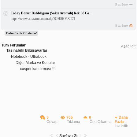
5 sa. önce
Today Donut Bubblegum (Sakız Aromalı) Kek 35 Gr...
https://www.amazon.com.tr/dp/B0H8HVXT7J
5 sa. önce
Tüm Forumlar
Aşağı git
Taşınabilir Bilgisayarlar
Notebook - Ultrabook
Diğer Marka ve Konular
casper kandırması !!!
5
705
0
Daha
Cevap
Tıklama
Öne Çıkarma
Fazla
İstatistik
Sayfaya Git