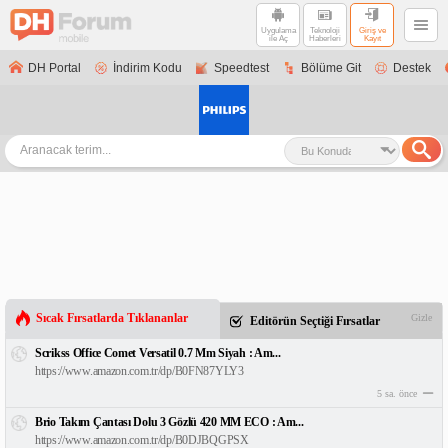
Uygulama
Teknoloji
Giriş ve
ile Aç
Haberleri
Kayıt
DH Portal
İndirim Kodu
Speedtest
Bölüme Git
Destek
Sıcak Fırsatlarda Tıklananlar
Gizle
Editörün Seçtiği Fırsatlar
Scrikss Office Comet Versatil 0.7 Mm Siyah : Am...
https://www.amazon.com.tr/dp/B0FN87YLY3
5 sa. önce
Brio Takım Çantası Dolu 3 Gözlü 420 MM ECO : Am...
https://www.amazon.com.tr/dp/B0DJBQGPSX