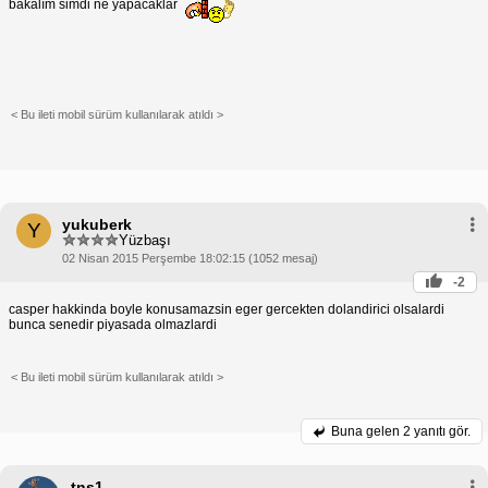
bakalım simdi ne yapacaklar
< Bu ileti mobil sürüm kullanılarak atıldı >
yukuberk
Y
Yüzbaşı
02 Nisan 2015 Perşembe 18:02:15 (1052 mesaj)
-2
casper hakkinda boyle konusamazsin eger gercekten dolandirici olsalardi
bunca senedir piyasada olmazlardi
< Bu ileti mobil sürüm kullanılarak atıldı >
Buna gelen
2 yanıtı gör.
tns1