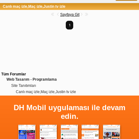
Canlı maç izle,Maç izle,Justin tv izle
Sayfaya Git
1
Tüm Forumlar
Web Tasarım - Programlama
Site Tanıtımları
Canlı maç izle,Maç izle,Justin tv izle
DH Mobil uygulaması ile devam
edin.