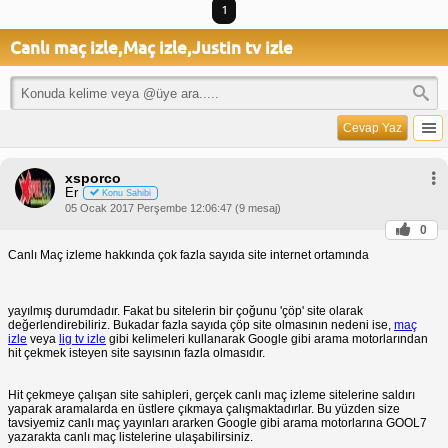
1
Canlı maç izle,Maç izle,Justin tv izle
Cevap Yaz
xsporco
Er
Konu Sahibi
05 Ocak 2017 Perşembe 12:06:47 (9 mesaj)
0
Canlı Maç izleme hakkında çok fazla sayıda site internet ortamında
yayılmış durumdadır. Fakat bu sitelerin bir çoğunu 'çöp' site olarak
değerlendirebiliriz. Bukadar fazla sayıda çöp site olmasının nedeni ise,
maç
izle
veya
lig tv izle
gibi kelimeleri kullanarak Google gibi arama motorlarından
hit çekmek isteyen site sayısının fazla olmasıdır.
Hit çekmeye çalışan site sahipleri, gerçek canlı maç izleme sitelerine saldırı
yaparak aramalarda en üstlere çıkmaya çalışmaktadırlar. Bu yüzden size
tavsiyemiz canlı maç yayınları ararken Google gibi arama motorlarına GOOL7
yazarakta canlı maç listelerine ulaşabilirsiniz.