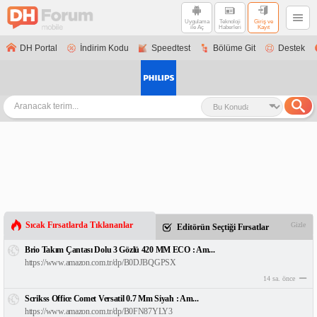
Uygulama
Teknoloji
Giriş ve
ile Aç
Haberleri
Kayıt
DH Portal
İndirim Kodu
Speedtest
Bölüme Git
Destek
Sıcak Fırsatlarda Tıklananlar
Gizle
Editörün Seçtiği Fırsatlar
Brio Takım Çantası Dolu 3 Gözlü 420 MM ECO : Am...
https://www.amazon.com.tr/dp/B0DJBQGPSX
14 sa. önce
Scrikss Office Comet Versatil 0.7 Mm Siyah : Am...
https://www.amazon.com.tr/dp/B0FN87YLY3