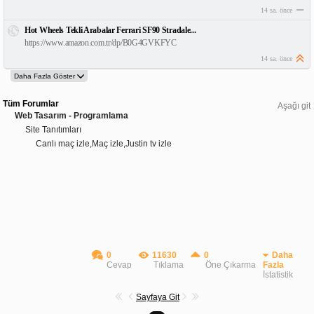
14 sa. önce
Hot Wheels Tekli Arabalar Ferrari SF90 Stradale...
https://www.amazon.com.tr/dp/B0G4GVKFYC
14 sa. önce
Tüm Forumlar
Aşağı git
Web Tasarım - Programlama
Site Tanıtımları
Canlı maç izle,Maç izle,Justin tv izle
0
11630
0
Daha
Cevap
Tıklama
Öne Çıkarma
Fazla
İstatistik
Sayfaya Git