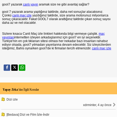
gool7 yazarak
canlı yayın
aramak size ne gibi avantaj sağlar?
gool 7 yazarak arama yaptığınız taktirde, daha net sonuçlar alacaksınız.
Çünkü
canlı maç izle
yazdığınız taktirde, size arama motorunuz milyonlarca
sonuç çıkaracaktır. Fakat GOOL7 olarak arattığınız taktirde çıkan sonuç sayısı
daha az ve net olacaktır.
Sizlere kısaca Canli Maç izle linkleri hakkında bilgi vermeye çalıştık.
maç
yayınları
internetten izleyen arkadaşlarımız için gool7 en iyi seçenektir.
Türkiye'nin en çok tıklanan sitesi olması her nekadar bazı insanları rahatsız
ediyor olsada, gool7 yılmadan yayınlarına devam edecektir. Siz izleyicilerden
isteğimiz, Bahis oynarken gool7de ki firmaları tercih etmenizdir.
canlı maç izle
Yapay Zeka
’dan İlgili Konular
Dizi izle
xdrminter, 4 ay önce
[Bedava] Dizi ve Film İzle-İndir