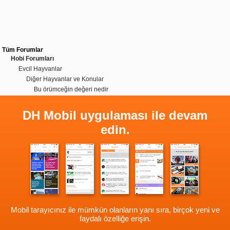
Tüm Forumlar
Hobi Forumları
Evcil Hayvanlar
Diğer Hayvanlar ve Konular
Bu örümceğin değeri nedir
DH Mobil uygulaması ile devam
edin.
Mobil tarayıcınız ile mümkün olanların yanı sıra, birçok yeni ve
faydalı özelliğe erişin.