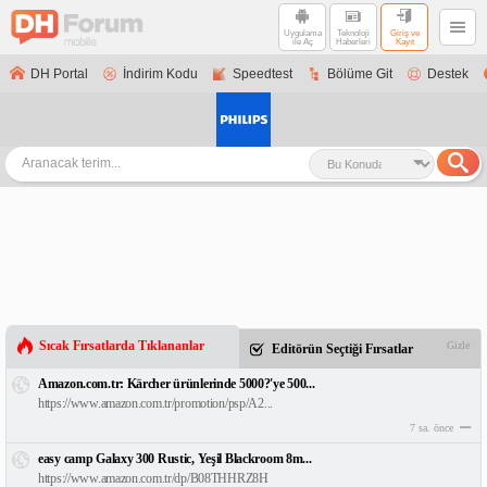
Uygulama
Teknoloji
Giriş ve
ile Aç
Haberleri
Kayıt
DH Portal
İndirim Kodu
Speedtest
Bölüme Git
Destek
Sıcak Fırsatlarda Tıklananlar
Gizle
Editörün Seçtiği Fırsatlar
Amazon.com.tr: Kärcher ürünlerinde 5000?'ye 500...
https://www.amazon.com.tr/promotion/psp/A2...
7 sa. önce
easy camp Galaxy 300 Rustic, Yeşil Blackroom 8m...
https://www.amazon.com.tr/dp/B08THHRZ8H