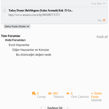
9 sa. önce
Today Donut Bubblegum (Sakız Aromalı) Kek 35 Gr...
https://www.amazon.com.tr/dp/B0H8HVXT7J
dün
Tüm Forumlar
Aşağı git
Hobi Forumları
Evcil Hayvanlar
Diğer Hayvanlar ve Konular
Bu örümceğin değeri nedir
0
392
0
Daha
Cevap
Tıklama
Öne Çıkarma
Fazla
İstatistik
Sayfaya Git