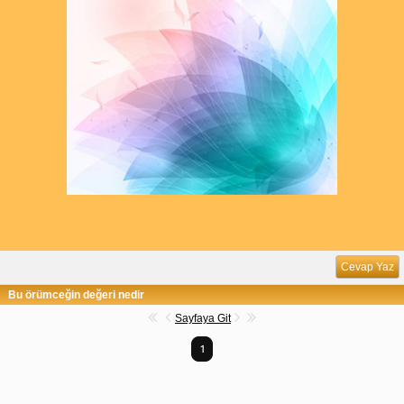
Cevap Yaz
Bu örümceğin değeri nedir
Sayfaya Git
1