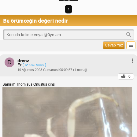
1
Bu örümceğin değeri nedir
Cevap Yaz
drenz
D
Er
Konu Sahibi
19 Ağustos 2023 Cumartesi 00:09:57 (1 mesaj)
0
Sanırım Thomisus Onustus cinsi