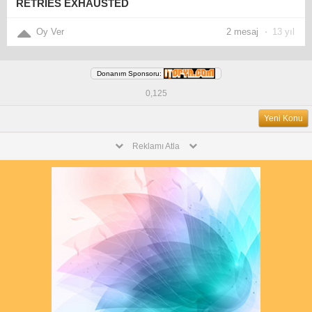
RETRİES EXHAUSTED
Oy Ver
2 mesaj
13 yıl
Donanım Sponsoru:
0,125
Yeni Konu
Reklamı Atla