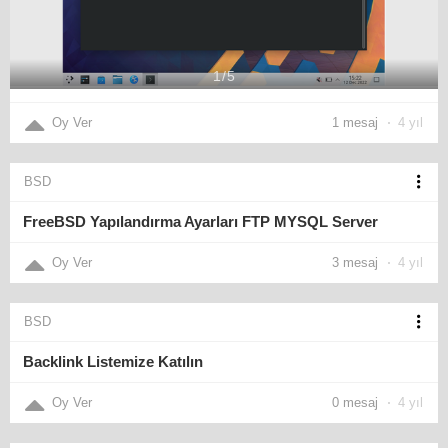
1
/
5
Oy Ver
1 mesaj
4 yıl
BSD
FreeBSD Yapılandırma Ayarları FTP MYSQL Server
Oy Ver
3 mesaj
4 yıl
BSD
Backlink Listemize Katılın
Oy Ver
0 mesaj
4 yıl