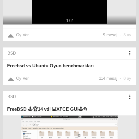
1
/
2
Oy Ver
9 mesaj
3 ay
BSD
Freebsd vs Ubuntu Oyun benchmarkları
Oy Ver
114 mesaj
8 ay
BSD
FreeBSD 🕹️🏆14 vdi 💻XFCE GUI🕹️📂