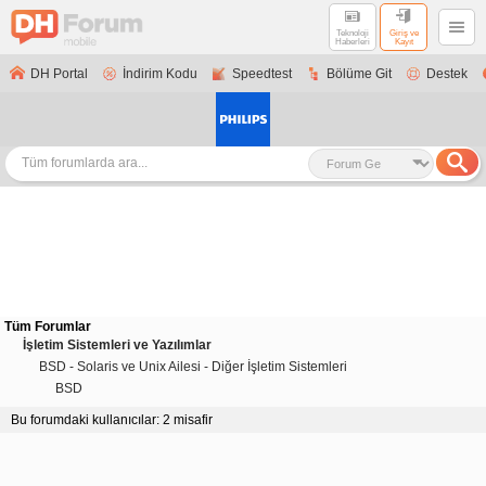
Teknoloji
Giriş ve
Haberleri
Kayıt
DH Portal
İndirim Kodu
Speedtest
Bölüme Git
Destek
Tüm Forumlar
İşletim Sistemleri ve Yazılımlar
BSD - Solaris ve Unix Ailesi - Diğer İşletim Sistemleri
BSD
Bu forumdaki kullanıcılar: 2 misafir