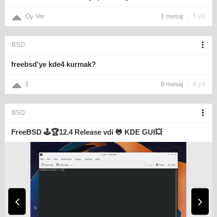
Oy Ver
1 mesaj
5 yıl
BSD
freebsd'ye kde4 kurmak?
1
8 mesaj
4 yıl
BSD
FreeBSD 🕹️🏆12.4 Release vdi 🐸 KDE GUI💥