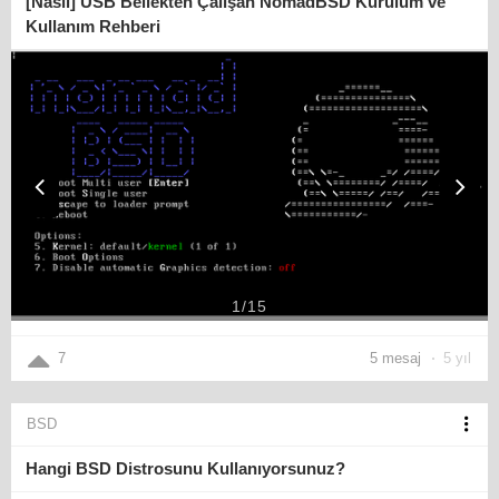
[Nasıl] USB Bellekten Çalışan NomadBSD Kurulum ve
Kullanım Rehberi
1
/
15
7
5 mesaj
5 yıl
BSD
Hangi BSD Distrosunu Kullanıyorsunuz?