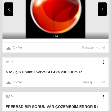
1
/
4
Oy Ver
0 mesaj
8 yıl
BSD
NAS için Ubuntu Server 4 GB'a kurulur mu?
Oy Ver
6 mesaj
13 yıl
BSD
FREEBSD BİR SORUN VAR ÇÖZEMEDİM.ERROR 5 :