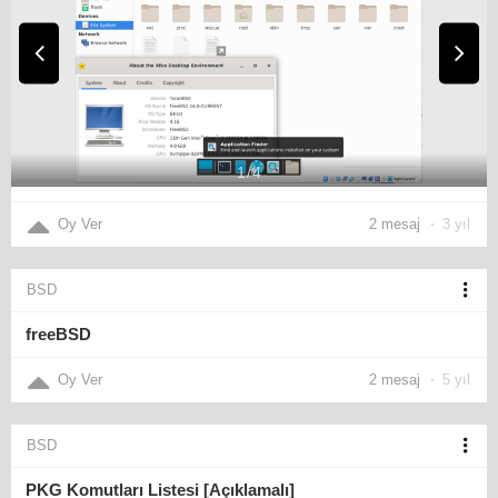
1
/
4
Oy Ver
2 mesaj
3 yıl
BSD
freeBSD
Oy Ver
2 mesaj
5 yıl
BSD
PKG Komutları Listesi [Açıklamalı]