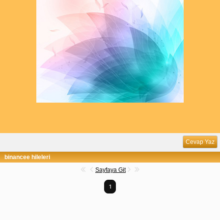
Cevap Yaz
binancee hileleri
Sayfaya Git
1