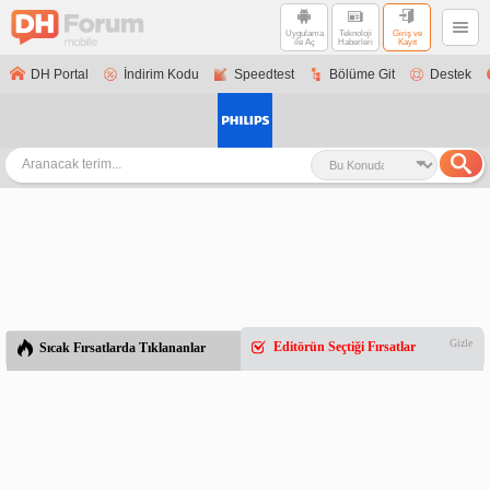
Uygulama
Teknoloji
Giriş ve
ile Aç
Haberleri
Kayıt
DH Portal
İndirim Kodu
Speedtest
Bölüme Git
Destek
Gizle
Editörün Seçtiği Fırsatlar
Sıcak Fırsatlarda Tıklananlar