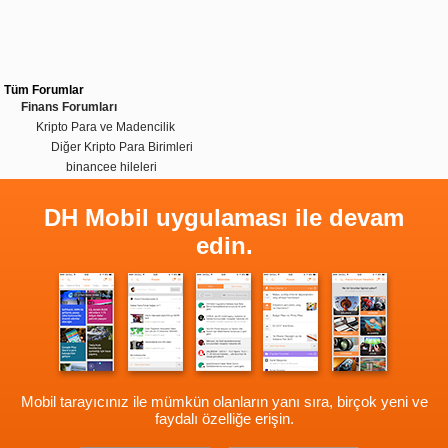
Tüm Forumlar
Finans Forumları
Kripto Para ve Madencilik
Diğer Kripto Para Birimleri
binancee hileleri
DH Mobil uygulaması ile devam
edin.
Mobil tarayıcınız ile mümkün olanların yanı sıra, birçok yeni ve
faydalı özelliğe erişin.