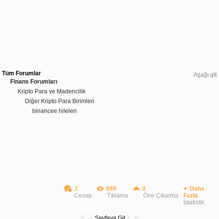
Tüm Forumlar
Aşağı git
Finans Forumları
Kripto Para ve Madencilik
Diğer Kripto Para Birimleri
binancee hileleri
3
699
0
Daha
Cevap
Tıklama
Öne Çıkarma
Fazla
İstatistik
Sayfaya Git