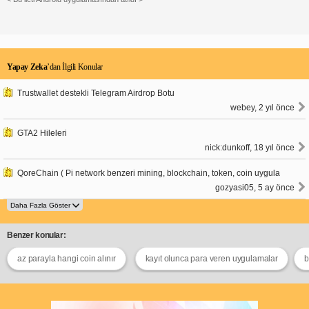
Yapay Zeka
’dan İlgili Konular
Trustwallet destekli Telegram Airdrop Botu
webey, 2 yıl önce
GTA2 Hileleri
nick:dunkoff, 18 yıl önce
QoreChain ( Pi network benzeri mining, blockchain, token, coin uygula
gozyasi05, 5 ay önce
Benzer konular:
az parayla hangi coin alınır
kayıt olunca para veren uygulamalar
b