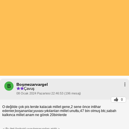
Boşmezarvargel
B
Çavuş
08 Ocak 2024 Pazartesi 22:46:53 (196 mesaj)
0
O değilde çok pis terste kalacak millet gene,2 sene önce intihar
edenler,boşananlar,yuvası yıkılanları millet unuttu,47 bin olmuş btc,sabah
kalkınca millet anam ne görek 20binlerde
< Bu ileti Android uygulamasından atıldı >