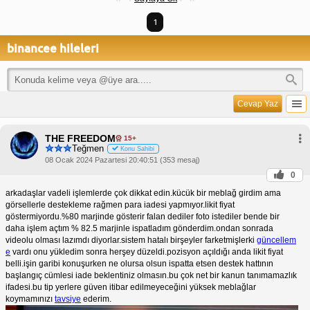
1
binancee hileleri
Cevap Yaz
THE FREEDOM
15+
Teğmen
Konu Sahibi
08 Ocak 2024 Pazartesi 20:40:51 (353 mesaj)
0
arkadaşlar vadeli işlemlerde çok dikkat edin.kücük bir meblağ girdim ama
görsellerle destekleme rağmen para iadesi yapmıyor.likit fiyat
göstermiyordu.%80 marjinde gösterir falan dediler foto istediler bende bir
daha işlem açtım % 82.5 marjinle ispatladım gönderdim.ondan sonrada
videolu olması lazımdı diyorlar.sistem hatalı birşeyler farketmişlerki
güncellem
e
vardı onu yükledim sonra herşey düzeldi.pozisyon açıldığı anda likit fiyat
belli.işin garibi konuşurken ne olursa olsun ispatta etsen destek hattının
başlangıç cümlesi iade beklentiniz olmasın.bu çok net bir kanun tanımamazlık
ifadesi.bu tip yerlere güven itibar edilmeyeceğini yüksek meblağlar
koymamınızı
tavsiye
ederim.