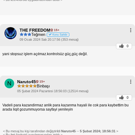
THE FREEDOM
15+
Teğmen
Konu Sahibi
09 Ocak 2024 Salı 20:17:56 (353 mesaj)
0
yani stopsuz işlem açılmaz.kontrolsüz güç,güç değil.
Naruto45
15+
N
Binbaşı
05 Şubat 2024 Pazartesi 18:56:03 (12514 mesaj)
0
Vadeli para kazandirmaz anlik para kazanma hayali ile cok para kaybettim bu
arada liqit gozummuyorsa sayfayi yenileyin
< Bu mesaj bu kişi tarafından değiştirildi
Naruto45
--
5 Şubat 2024; 18:56:31
>
< Bu ileti Android uygulamasından atıldı >