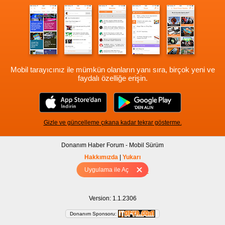
Mobil tarayıcınız ile mümkün olanların yanı sıra, birçok yeni ve
faydalı özelliğe erişin.
Gizle ve güncelleme çıkana kadar tekrar gösterme.
Donanım Haber Forum - Mobil Sürüm
Hakkımızda
|
Yukarı
Uygulama ile Aç
Tam sürüm için Tıklayınız
Version: 1.1.2306
Donanım Sponsoru: