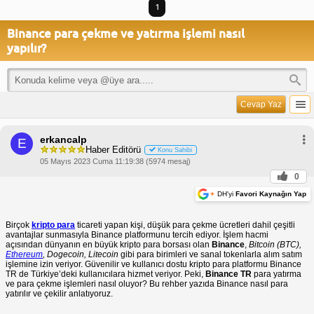
1
Binance para çekme ve yatırma işlemi nasıl
yapılır?
Cevap Yaz
erkancalp
E
Haber Editörü
Konu Sahibi
05 Mayıs 2023 Cuma 11:19:38 (5974 mesaj)
0
+
DH'yi
Favori Kaynağın Yap
Birçok
kripto para
ticareti yapan kişi, düşük para çekme ücretleri dahil çeşitli
avantajlar sunmasıyla Binance platformunu tercih ediyor. İşlem hacmi
açısından dünyanın en büyük kripto para borsası olan
Binance
,
Bitcoin (BTC),
Ethereum
, Dogecoin, Litecoin
gibi para birimleri ve sanal tokenlarla alım satım
işlemine izin veriyor. Güvenilir ve kullanıcı dostu kripto para platformu Binance
TR de Türkiye’deki kullanıcılara hizmet veriyor. Peki,
Binance TR
para yatırma
ve para çekme işlemleri nasıl oluyor? Bu rehber yazıda Binance nasıl para
yatırılır ve çekilir anlatıyoruz.