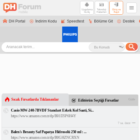
Uygulama
Teknoloji
Giriş ve
ile Aç
Haberleri
Kayıt
DH Portal
İndirim Kodu
Speedtest
Bölüme Git
Destek
Sıcak Fırsatlarda Tıklananlar
Gizle
Editörün Seçtiği Fırsatlar
Casio MW-240-7BVDF Standart Erkek Kol Saati, Si...
https://www.amazon.com.tr/dp/B01D5P6H4Y
7 sa. önce
Balen's Beeauty Saf Papatya Hidrosolü 250 ml : ...
https://www.amazon.com.tr/dp/B0GHZNCRXN