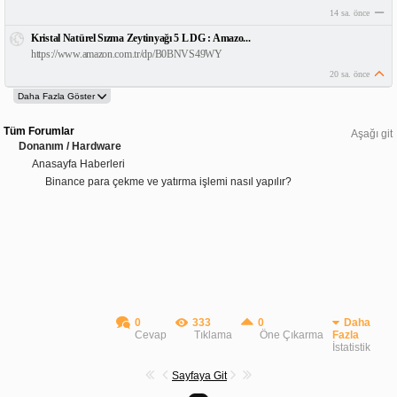
14 sa. önce
Kristal Natürel Sızma Zeytinyağı 5 L DG : Amazo...
https://www.amazon.com.tr/dp/B0BNVS49WY
20 sa. önce
Tüm Forumlar
Aşağı git
Donanım / Hardware
Anasayfa Haberleri
Binance para çekme ve yatırma işlemi nasıl yapılır?
0
333
0
Daha
Cevap
Tıklama
Öne Çıkarma
Fazla
İstatistik
Sayfaya Git