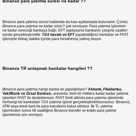
Binance para yatırma süresi ne kadar ??
Binance para yatırma süresi hakkında da kısa açıklamada bulunalım. Çünkü,
Binance para yatırma ne kadar sürer?
çok soruluyor. Para yatırma işleminin
ne kadar süreceği bankaya bağlı. EFT yaptıysanız bankanın çalışma saatleri
içinde gerçekleşecektir.
7/24 havale ve EFT
yapabildiğiniz bankalar ve FAST
işlemiyle birkaç dakika içinde para hesabınıza yatmış oluyor.
Binance TR anlaşmalı bankalar hangileri ??
Binance para yatırma hangi banka ile yapılabiliyor?
Akbank, Fibabanka,
VakıfBank ve Ziraat Bankası
, arasında. belli bir miktara kadar kadar yatırma
işlemleri FAST ile destekleniyor. FAST limiti altında para yatırma işleminde
herhangi bir bankadan 7/24 yatırma işlemi gerçekleştirebiliyorsunuz. Binance,
ATM veya kredi kartı ile para transferini kabul etmiyor. İlk TL yatırma
işleminden sonra 48 saatliğine Binance transfer ve kripto para çekme
işlemlerine izin vermiyor.