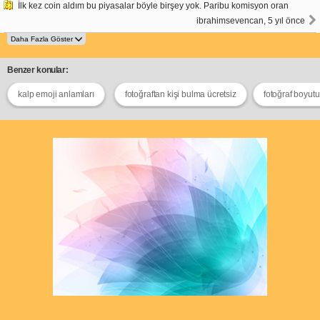
İlk kez coin aldım bu piyasalar böyle birşey yok. Paribu komisyon oran
ibrahimsevencan, 5 yıl önce
Benzer konular:
kalp emoji anlamları
fotoğraftan kişi bulma ücretsiz
fotoğraf boyut