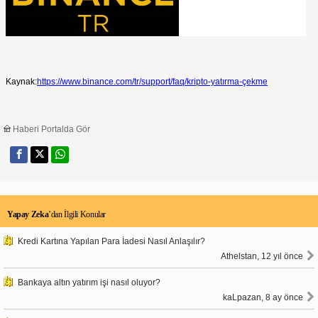
Kaynak:
https://www.binance.com/tr/support/faq/kripto-yatırma-çekme
Haberi Portalda Gör
Yapay Zeka
’dan İlgili Konular
Kredi Kartına Yapılan Para İadesi Nasıl Anlaşılır?
Athelstan, 12 yıl önce
Bankaya altın yatırım işi nasıl oluyor?
kaLpazan, 8 ay önce