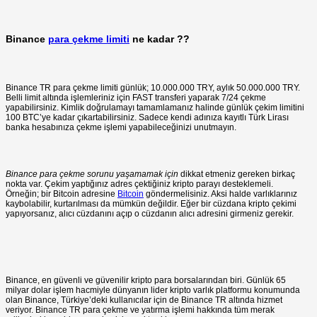
Binance
para çekme limiti
ne kadar ??
Binance TR para çekme limiti günlük; 10.000.000 TRY, aylık 50.000.000 TRY.
Belli limit altında işlemleriniz için FAST transferi yaparak 7/24 çekme
yapabilirsiniz. Kimlik doğrulamayı tamamlamanız halinde günlük çekim limitini
100 BTC’ye kadar çıkartabilirsiniz. Sadece kendi adınıza kayıtlı Türk Lirası
banka hesabınıza çekme işlemi yapabileceğinizi unutmayın.
Binance para çekme sorunu yaşamamak için
dikkat etmeniz gereken birkaç
nokta var. Çekim yaptığınız adres çektiğiniz kripto parayı desteklemeli.
Örneğin; bir Bitcoin adresine
Bitcoin
göndermelisiniz. Aksi halde varlıklarınız
kaybolabilir, kurtarılması da mümkün değildir. Eğer bir cüzdana kripto çekimi
yapıyorsanız, alıcı cüzdanını açıp o cüzdanın alıcı adresini girmeniz gerekir.
Binance, en güvenli ve güvenilir kripto para borsalarından biri. Günlük 65
milyar dolar işlem hacmiyle dünyanın lider kripto varlık platformu konumunda
olan Binance, Türkiye’deki kullanıcılar için de Binance TR altında hizmet
veriyor. Binance TR para çekme ve yatırma işlemi hakkında tüm merak