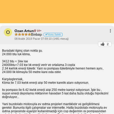
Ozan Artun
10+
O
Binbaşı
Konu Sahibi
08 Aralık 2019 Pazar 07:59:10 (1481 mesaj)
2
Buradaki ilginç olan nokta şu.
24.000 btu luk klima,
3412 btu = 1kw ise
24000btu=7.03 kw lık enerji verir ve ortalama 3 copla
2.34 kwhlık enerji tüketir. Yani ısı pompası tüketimiyle hemen hemen aynı..
24.000 lik klimayla 50 metre kare oda ıstılır.
Karşılaştırırsak,
Klima ile 7.03 kwlık enerji alıp 50 metre karelik alanı ısıtıyorsun.
Isı pompası ile 6.42 kwlık enerji alıp 250 metre kareyi ısıtıyorsun. İşte bu ,
suyun enerji depolama miktarının havadan 5 kat daha fazla olduğu hipotezini
doğruluyor...
Yani buzdolabı motoruyla ev ısıtma projeleri mantıklıdır ve geliştirilmesi
gerekir. Bununla ilgili çalışmalar var internette. Hatta buzdolabı motoruyla ev
ısıtma projesinde eşanjör kullanılmadığı için cop değerinin ısı pompasından