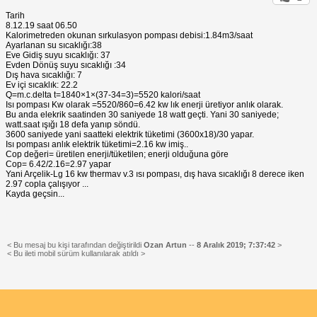
Tarih
8.12.19 saat 06.50
Kalorimetreden okunan sırkulasyon pompası debisi:1.84m3/saat
Ayarlanan su sıcaklığı:38
Eve Gidiş suyu sıcaklığı: 37
Evden Dönüş suyu sıcaklığı :34
Dış hava sıcaklığı: 7
Ev içi sıcaklık: 22.2
Q=m.c.delta t=1840×1×(37-34=3)=5520 kalori/saat
Isı pompası Kw olarak =5520/860=6.42 kw lık enerji üretiyor anlık olarak.
Bu anda elekrik saatinden 30 saniyede 18 watt geçti. Yani 30 saniyede;
watt.saat ışığı 18 defa yanıp söndü.
3600 saniyede yani saatteki elektrik tüketimi (3600x18)/30 yapar.
Isı pompası anlık elektrik tüketimi=2.16 kw imiş..
Cop değeri= üretilen enerji/tüketilen; enerji olduğuna göre
Cop= 6.42/2.16=2.97 yapar
Yani Arçelik-Lg 16 kw thermav v.3 ısı pompası, dış hava sıcaklığı 8 derece iken
2.97 copla çalışıyor ...
Kayda geçsin...
< Bu mesaj bu kişi tarafından değiştirildi
Ozan Artun
--
8 Aralık 2019; 7:37:42
>
< Bu ileti mobil sürüm kullanılarak atıldı >