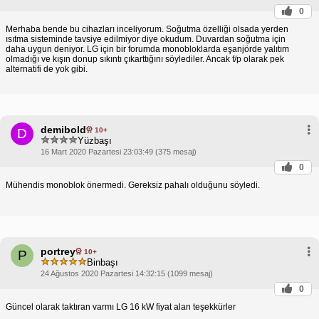
0
Merhaba bende bu cihazları inceliyorum. Soğutma özelliği olsada yerden
ısıtma sisteminde tavsiye edilmiyor diye okudum. Duvardan soğutma için
daha uygun deniyor. LG için bir forumda monobloklarda eşanjörde yalıtım
olmadığı ve kışın donup sıkıntı çıkarttığını söylediler. Ancak f/p olarak pek
alternatifi de yok gibi.
demibold
10+
D
Yüzbaşı
16 Mart 2020 Pazartesi 23:03:49 (375 mesaj)
0
Mühendis monoblok önermedi. Gereksiz pahalı olduğunu söyledi.
portrey
10+
P
Binbaşı
24 Ağustos 2020 Pazartesi 14:32:15 (1099 mesaj)
0
Güncel olarak taktıran varmı LG 16 kW fiyat alan teşekkürler