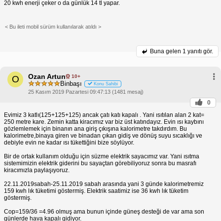
20 kwh enerji çeker o da günlük 14 tl yapar.
< Bu ileti mobil sürüm kullanılarak atıldı >
Buna gelen
1 yanıtı gör.
Ozan Artun
10+
O
Binbaşı
Konu Sahibi
25 Kasım 2019 Pazartesi 09:47:13 (1481 mesaj)
0
Evimiz 3 katlı(125+125+125) ancak çatı katı kapalı . Yani ısıtılan alan 2 kat=
250 metre kare. Zemin katta kiracımız var biz üst katındayız. Evin ısı kaybını
gözlemlemek için binanın ana giriş çıkışına kalorimetre takdırdım. Bu
kalorimetre,binaya giren ve binadan çıkan gidiş ve dönüş suyu sıcaklığı ve
debiyle evin ne kadar ısı tükettiğini bize söylüyor.
Bir de ortak kullanım olduğu için süzme elektrik sayacımız var. Yani ısıtma
sistemimizin elektrik giderini bu sayaçtan görebiliyoruz sonra bu masrafı
kiracımızla paylaşıyoruz.
22.11.2019sabah-25.11.2019 sabah arasında yani 3 günde kalorimetremiz
159 kwh lık tüketimi göstermiş. Elektrik saatimiz ise 36 kwh lık tüketim
göstermiş.
Cop=159/36 =4.96 olmuş ama bunun içinde güneş desteği de var ama son
günlerde hava kapalı gidiyor.