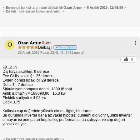
< Bu mesaj bu kişi tarafından değiştirildi
Ozan Artun
--
8 Aralık 2019; 11:48:59
>
< Bu ileti mobil sürüm kullanılarak atıldı >
Ozan Artun
10+
O
Binbaşı
Konu Sahibi
29 Aralık 2019 Pazar 23:41:45 (1481 mesaj)
0
29.12.19
Dış hava sıcaklığı: 9 derece
Eve Gidiş sıcaklığı : 36 derece
Evden dönüş sıcaklığı :29 derece
Delta T= 7 derece
Sirkulasyon pompası debisi: 1880 lt/ saat
Anlık ısıtma:*(7× 1880)/0,86= 15.3 kw
Elektrik sarfiyatı = 4.08 kw
Cop= 3.75
Kalkışta cop değerinin yüksek olması ilginç bir durum.
Bu durumda inverter daha az yakar hipotezi gümemi gidiyor? Çünkü inverter
olmayan ısı pompaları hep kalkış performansında çalışıyor ve cop değeri
yüksek oluyor..
< Bu ileti mobil sürüm kullanılarak atıldı >