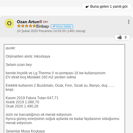
Buna gelen
1 yanıtı gör.
Ozan Artun
10+
O
Binbaşı
Konu Sahibi
10 Şubat 2020 Pazartesi 14:03:20 (1481 mesaj)
0
quote:
Orijinalden alıntı: mkockaya
Selam ozan bey
bende Arçelik ve Lg Therma V ısı pompası 16 kw kullanıyorum
EV etrafı boş Müstakil 160 m2 yerden ısıtma
Elektrik kullanımı 2 Buzdolabı, Ocak, Fırın, Sıcak su, Banyo, duş .......
kmpl.
Kasım 2019 Fatura Tutarı 647,71
Aralık 2019 1.086,70
Ocak 2020 1.490,28
sizin ne harcadığınızı ok merak ediyorum.
Ayrıca güneş enerjisinin soğuk aylarda ne kadar faydasının olduğunnu
merak ediyorum.
Selamlar Musa Koçkaya