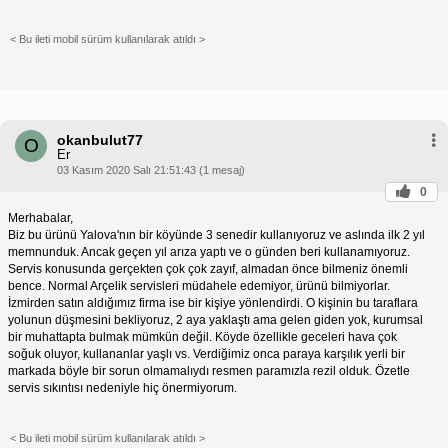
< Bu ileti mobil sürüm kullanılarak atıldı >
okanbulut77
O
Er
03 Kasım 2020 Salı 21:51:43 (1 mesaj)
0
Merhabalar,
Biz bu ürünü Yalova'nın bir köyünde 3 senedir kullanıyoruz ve aslında ilk 2 yıl
memnunduk. Ancak geçen yıl arıza yaptı ve o günden beri kullanamıyoruz.
Servis konusunda gerçekten çok çok zayıf, almadan önce bilmeniz önemli
bence. Normal Arçelik servisleri müdahele edemiyor, ürünü bilmiyorlar.
İzmirden satın aldığımız firma ise bir kişiye yönlendirdi. O kişinin bu taraflara
yolunun düşmesini bekliyoruz, 2 aya yaklaştı ama gelen giden yok, kurumsal
bir muhattapta bulmak mümkün değil. Köyde özellikle geceleri hava çok
soğuk oluyor, kullananlar yaşlı vs. Verdiğimiz onca paraya karşılık yerli bir
markada böyle bir sorun olmamalıydı resmen paramızla rezil olduk. Özetle
servis sıkıntısı nedeniyle hiç önermiyorum.
< Bu ileti mobil sürüm kullanılarak atıldı >