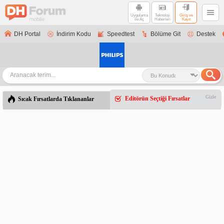
Uygulama
Teknoloji
Giriş ve
ile Aç
Haberleri
Kayıt
DH Portal
İndirim Kodu
Speedtest
Bölüme Git
Destek
Gizle
Editörün Seçtiği Fırsatlar
Sıcak Fırsatlarda Tıklananlar