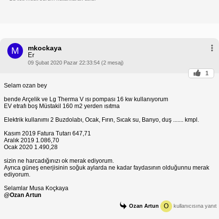
mkockaya
M
Er
09 Şubat 2020 Pazar 22:33:54 (2 mesaj)
1
Selam ozan bey
bende Arçelik ve Lg Therma V ısı pompası 16 kw kullanıyorum
EV etrafı boş Müstakil 160 m2 yerden ısıtma
Elektrik kullanımı 2 Buzdolabı, Ocak, Fırın, Sıcak su, Banyo, duş ....... kmpl.
Kasım 2019 Fatura Tutarı 647,71
Aralık 2019 1.086,70
Ocak 2020 1.490,28
sizin ne harcadığınızı ok merak ediyorum.
Ayrıca güneş enerjisinin soğuk aylarda ne kadar faydasının olduğunnu merak
ediyorum.
Selamlar Musa Koçkaya
@Ozan Artun
O
Ozan Artun
kullanıcısına yanıt