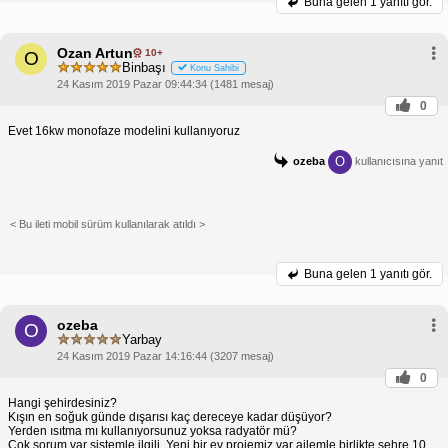
Buna gelen
1 yanıtı gör.
sistemin kurulum maliyetinin biraz yüksek
olabileceğini belirtmektedir.
16 kW ve 10 kW Isı Pompalarının Kapsama Alanı
Ozan Artun
10+
O
16 kW ısı pompaları, yaklaşık 150-200 metrekarelik
Binbaşı
Konu Sahibi
bir alanı ısıtabilir. Öte yandan, 10 kW ısı pompaları,
24 Kasım 2019 Pazar 09:44:34 (1481 mesaj)
yaklaşık 100-150 metrekarelik bir alanı ısıtabilir.
Evinizin büyüklüğüne ve yalıtımına bağlı olarak
0
uygun ısı pompası boyutunu seçmeniz önemlidir.
Evet 16kw monofaze modelini kullanıyoruz
Genel Isı Pompası Yorumları
Genel olarak, ısı pompaları ev ısıtma ve soğutma
O
ozeba
kullanıcısına yanıt
için verimli ve uygun maliyetli bir seçenektir.
Kullanıcı yorumları, Arçelik ve LG Therma V ısı
pompalarının, performans ve güvenilirlik açısından
iyi bir üne sahip olduğunu göstermektedir. Isı
< Bu ileti mobil sürüm kullanılarak atıldı >
pompası seçerken, ihtiyacınıza ve bütçenize uygun
olan modeli seçmeniz önemlidir.
Buna gelen
1 yanıtı gör.
ozeba
O
Yarbay
24 Kasım 2019 Pazar 14:16:44 (3207 mesaj)
0
Hangi şehirdesiniz?
Kışın en soğuk günde dışarısı kaç dereceye kadar düşüyor?
Yerden ısıtma mı kullanıyorsunuz yoksa radyatör mü?
Çok sorum var sistemle ilgili. Yeni bir ev projemiz var ailemle birlikte şehre 10