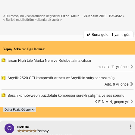
< Bu mesaj bu kişi tarafından değiştirildi
Ozan Artun
--
24 Kasım 2019; 15:54:42
>
< Bu ileti mobil sürüm kullanılarak atıldı >
Buna gelen
1 yanıtı gör.
Yapay Zeka
’dan İlgili Konular
Isısan High Life Marka Nem ve Rutubet alma cihazı
mustrix, 11 yıl önce
Arçelik 2520 CEI kompresör arızası ve Arçelik'in satış sonrası müş
Ado, 9 yıl önce
Bosch kgn55vwe0n buzdolabı kompresör sürekli çalışma ve ses sorunu
K-E-N-A-N, geçen yıl
ozeba
O
Yarbay