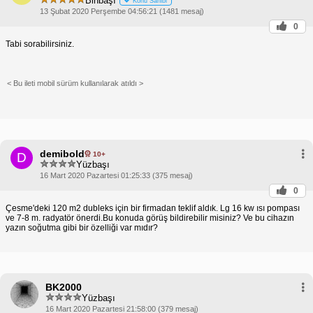
Binbaşı
Konu Sahibi
13 Şubat 2020 Perşembe 04:56:21 (1481 mesaj)
0
Tabi sorabilirsiniz.
< Bu ileti mobil sürüm kullanılarak atıldı >
demibold
10+
D
Yüzbaşı
16 Mart 2020 Pazartesi 01:25:33 (375 mesaj)
0
Çesme'deki 120 m2 dubleks için bir firmadan teklif aldık. Lg 16 kw ısı pompası
ve 7-8 m. radyatör önerdi.Bu konuda görüş bildirebilir misiniz? Ve bu cihazın
yazın soğutma gibi bir özelliği var mıdır?
BK2000
Yüzbaşı
16 Mart 2020 Pazartesi 21:58:00 (379 mesaj)