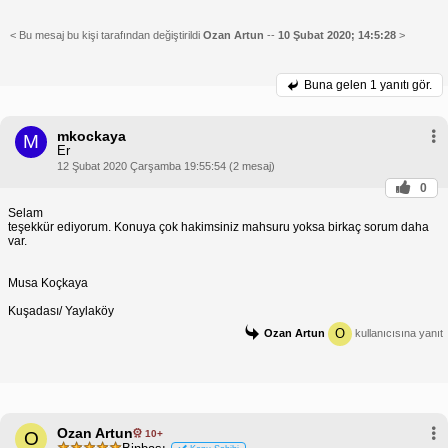
< Bu mesaj bu kişi tarafından değiştirildi
Ozan Artun
--
10 Şubat 2020; 14:5:28
>
Buna gelen
1 yanıtı gör.
mkockaya
M
Er
12 Şubat 2020 Çarşamba 19:55:54 (2 mesaj)
0
Selam
teşekkür ediyorum. Konuya çok hakimsiniz mahsuru yoksa birkaç sorum daha
var.
Musa Koçkaya
Kuşadası/ Yaylaköy
O
Ozan Artun
kullanıcısına yanıt
Ozan Artun
10+
O