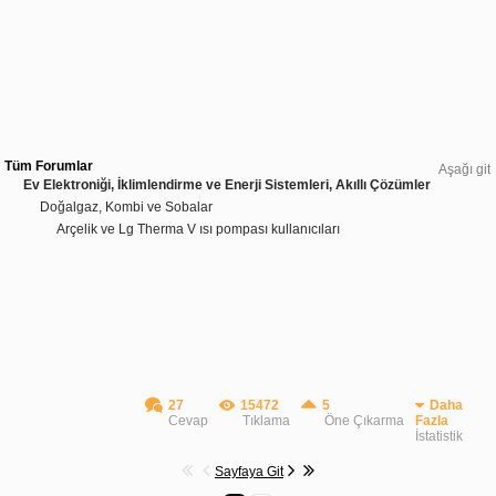
Tüm Forumlar
Aşağı git
Ev Elektroniği, İklimlendirme ve Enerji Sistemleri, Akıllı Çözümler
Doğalgaz, Kombi ve Sobalar
Arçelik ve Lg Therma V ısı pompası kullanıcıları
27
15472
5
Daha
Cevap
Tıklama
Öne Çıkarma
Fazla
İstatistik
Sayfaya Git