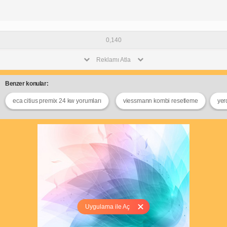
0,140
Reklamı Atla
Benzer konular:
eca citius premix 24 kw yorumları
viessmann kombi resetleme
yer
Uygulama ile Aç