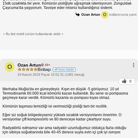
15dk uzaklıkta bir yere. Kömürün pisliğiyle uğraşmak istemiyorum. Zonguldak
Çaycuma'da yaşıyorum. Tavsiye eder misiniz kullandığınız sistemi.
O
Ozan Artun
kullanıcısına yanıt
< Bu ileti mobil sürüm kullanılarak atıldı >
Ozan Artun
10+
O
Binbaşı
Konu Sahibi
24 Kasım 2019 Pazar 15:51:31 (1481 mesaj)
0
Merhaba Muğla'da en güneydeyiz. Kışın en düşük -5 görüyoruz. 10 yıl
Termodinamik 60.000 kcal kömürlü kazan kullandık. Bu sene ısı pompasına
geçmeye karar verdik. Kömürlü kazanla ısı pompası kıyas olmaz.
Kömürün taşıması temizliği isi verimsizliği pisliği tam bir rezillik.
Eğer siz soğuk bölgedeyseniz yüksek sıcaklık versiyonlarını öneririm. O
versiyonlar çift kompresörlü ve 80 dereceye kadar çıkartıyor suyu.
Radyatörlü ısıtmamız var ama radyatör uzunluğumuz oldukça fazla olduğu
için sibirya soğuklarında bile 40-45 derece suyla evin içi çok iyi ısınıyor.