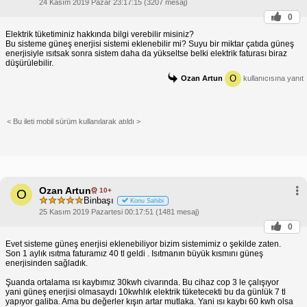
24 Kasım 2019 Pazar 23:17:15 (3207 mesaj)
0
Elektrik tüketiminiz hakkında bilgi verebilir misiniz?
Bu sisteme güneş enerjisi sistemi eklenebilir mi? Suyu bir miktar çatıda güneş
enerjisiyle ısıtsak sonra sistem daha da yükseltse belki elektrik faturası biraz
düşürülebilir.
O
Ozan Artun
kullanıcısına yanıt
< Bu ileti mobil sürüm kullanılarak atıldı >
Ozan Artun
10+
O
Binbaşı
Konu Sahibi
25 Kasım 2019 Pazartesi 00:17:51 (1481 mesaj)
0
Evet sisteme güneş enerjisi eklenebiliyor bizim sistemimiz o şekilde zaten.
Son 1 aylık ısıtma faturamız 40 tl geldi . Isıtmanın büyük kısmını güneş
enerjisinden sağladık.
Şuanda ortalama ısı kaybımız 30kwh civarında. Bu cihaz cop 3 le çalışıyor
yani güneş enerjisi olmasaydı 10kwhlık elektrik tüketecekti bu da günlük 7 tl
yapıyor galiba. Ama bu değerler kışın artar mutlaka. Yani ısı kaybı 60 kwh olsa