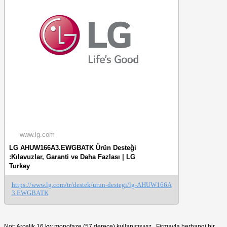
www.lg.com
LG AHUW166A3.EWGBATK Ürün Desteği
:Kılavuzlar, Garanti ve Daha Fazlası | LG
Turkey
https://www.lg.com/tr/destek/urun-destegi/lg-AHUW166A
3.EWGBATK
Not: Arçelik 16 kw monofaze (57 derece) kullanıcısıyız . Firmayla herhangi bir