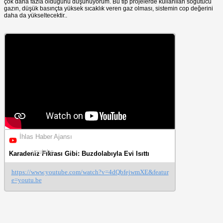
çok daha fazla olduğunu düşünüyorum. Bu tip projelerde kullanılan soğutucu
gazın, düşük basınçta yüksek sıcaklık veren gaz olması, sistemin cop değerini
daha da yükseltecektir..
İhlas Haber Ajansı
youtube
Karadeniz Fıkrası Gibi: Buzdolabıyla Evi Isıttı
https://www.youtube.com/watch?v=4dQbfejwmXE&featur
e=youtu.be