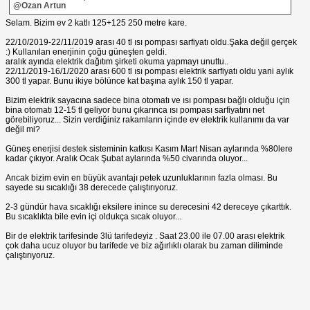
@Ozan Artun
Selam. Bizim ev 2 katlı 125+125 250 metre kare.
22/10/2019-22/11/2019 arası 40 tl ısı pompası sarfiyatı oldu.Şaka değil gerçek
:) Kullanılan enerjinin çoğu güneşten geldi.
aralık ayında elektrik dağıtım şirketi okuma yapmayı unuttu..
22/11/2019-16/1/2020 arası 600 tl ısı pompası elektrik sarfiyatı oldu yani aylık
300 tl yapar. Bunu ikiye bölünce kat başına aylık 150 tl yapar.
Bizim elektrik sayacına sadece bina otomatı ve ısı pompası bağlı olduğu için
bina otomatı 12-15 tl geliyor bunu çıkarınca ısı pompası sarfiyatını net
görebiliyoruz... Sizin verdiğiniz rakamların içinde ev elektrik kullanımı da var
değil mi?
Güneş enerjisi destek sisteminin katkısı Kasım Mart Nisan aylarında %80lere
kadar çıkıyor. Aralık Ocak Şubat aylarında %50 civarında oluyor...
Ancak bizim evin en büyük avantajı petek uzunluklarının fazla olması. Bu
sayede su sıcaklığı 38 derecede çalıştırıyoruz.
2-3 gündür hava sıcaklığı eksilere inince su derecesini 42 dereceye çıkarttık.
Bu sıcaklıkta bile evin içi oldukça sıcak oluyor...
Bir de elektrik tarifesinde 3lü tarifedeyiz . Saat 23.00 ile 07.00 arası elektrik
çok daha ucuz oluyor bu tarifede ve biz ağırlıklı olarak bu zaman diliminde
çalıştırıyoruz.