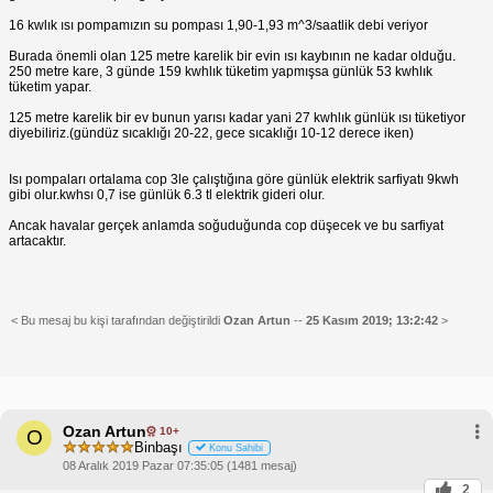
16 kwlık ısı pompamızın su pompası 1,90-1,93 m^3/saatlik debi veriyor
Burada önemli olan 125 metre karelik bir evin ısı kaybının ne kadar olduğu.
250 metre kare, 3 günde 159 kwhlık tüketim yapmışsa günlük 53 kwhlık
tüketim yapar.
125 metre karelik bir ev bunun yarısı kadar yani 27 kwhlık günlük ısı tüketiyor
diyebiliriz.(gündüz sıcaklığı 20-22, gece sıcaklığı 10-12 derece iken)
Isı pompaları ortalama cop 3le çalıştığına göre günlük elektrik sarfiyatı 9kwh
gibi olur.kwhsı 0,7 ise günlük 6.3 tl elektrik gideri olur.
Ancak havalar gerçek anlamda soğuduğunda cop düşecek ve bu sarfiyat
artacaktır.
< Bu mesaj bu kişi tarafından değiştirildi
Ozan Artun
--
25 Kasım 2019; 13:2:42
>
Ozan Artun
10+
O
Binbaşı
Konu Sahibi
08 Aralık 2019 Pazar 07:35:05 (1481 mesaj)
2