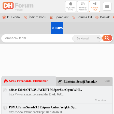
Uygulama
Teknoloji
Giriş ve
ile Aç
Haberleri
Kayıt
DH Portal
İndirim Kodu
Speedtest
Bölüme Git
Destek
Sıcak Fırsatlarda Tıklananlar
Gizle
Editörün Seçtiği Fırsatlar
adidas Erkek OTR 3S JACKET M Spor Üst Giyim WHI...
https://www.amazon.com.tr/adidas-Erkek-JAC...
20 sa. önce
PUMA Puma Smash 3.0 Etiqueta Unisex Yetişkin Sp...
https://www.amazon.com.tr/dp/B0F638G8VH