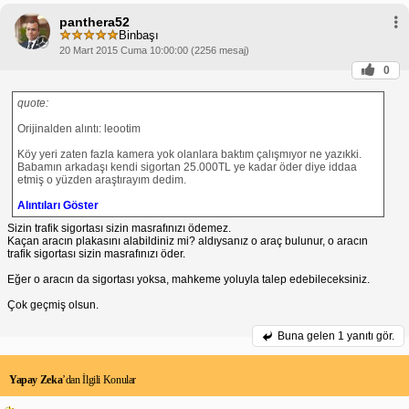
panthera52
Binbaşı
20 Mart 2015 Cuma 10:00:00 (2256 mesaj)
0
quote:
Orijinalden alıntı: leootim
Köy yeri zaten fazla kamera yok olanlara baktım çalışmıyor ne yazıkki.
Babamın arkadaşı kendi sigortan 25.000TL ye kadar öder diye iddaa
etmiş o yüzden araştırayım dedim.
Alıntıları Göster
Sizin trafik sigortası sizin masrafınızı ödemez.
Kaçan aracın plakasını alabildiniz mi? aldıysanız o araç bulunur, o aracın
trafik sigortası sizin masrafınızı öder.
Eğer o aracın da sigortası yoksa, mahkeme yoluyla talep edebileceksiniz.
Çok geçmiş olsun.
Buna gelen
1 yanıtı gör.
Yapay Zeka
’dan İlgili Konular