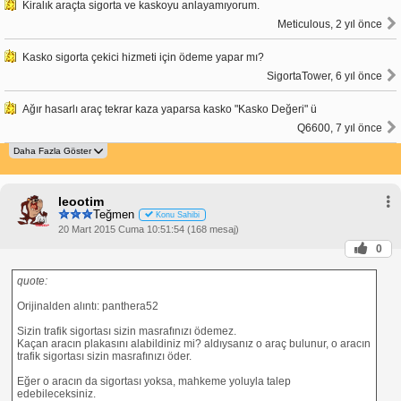
Kiralık araçta sigorta ve kaskoyu anlayamıyorum.
Meticulous, 2 yıl önce
Kasko sigorta çekici hizmeti için ödeme yapar mı?
SigortaTower, 6 yıl önce
Ağır hasarlı araç tekrar kaza yaparsa kasko "Kasko Değeri" ü
Q6600, 7 yıl önce
leootim
Teğmen
Konu Sahibi
20 Mart 2015 Cuma 10:51:54 (168 mesaj)
0
quote:
Orijinalden alıntı: panthera52
Sizin trafik sigortası sizin masrafınızı ödemez.
Kaçan aracın plakasını alabildiniz mi? aldıysanız o araç bulunur, o aracın
trafik sigortası sizin masrafınızı öder.
Eğer o aracın da sigortası yoksa, mahkeme yoluyla talep
edebileceksiniz.