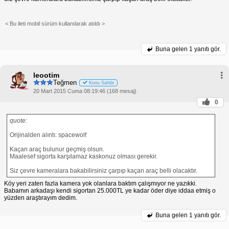
< Bu ileti mobil sürüm kullanılarak atıldı >
Buna gelen
1 yanıtı gör.
leootim
Teğmen
Konu Sahibi
20 Mart 2015 Cuma 08:19:46 (168 mesaj)
0
quote:
Orijinalden alıntı: spacewolf
Kaçan araç bulunur geçmiş olsun.
Maalesef sigorta karşılamaz kaskonuz olması gerekir.
Siz çevre kameralara bakabilirsiniz çarpıp kaçan araç belli olacaktır.
Köy yeri zaten fazla kamera yok olanlara baktım çalışmıyor ne yazıkki.
Babamın arkadaşı kendi sigortan 25.000TL ye kadar öder diye iddaa etmiş o
yüzden araştırayım dedim.
Buna gelen
1 yanıtı gör.