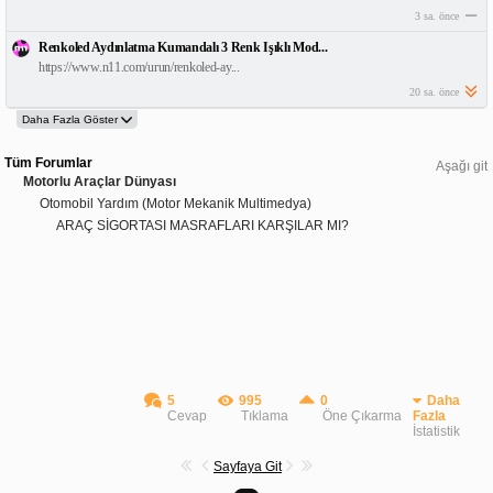
3 sa. önce
Renkoled Aydınlatma Kumandalı 3 Renk Işıklı Mod...
https://www.n11.com/urun/renkoled-ay...
20 sa. önce
Tüm Forumlar
Aşağı git
Motorlu Araçlar Dünyası
Otomobil Yardım (Motor Mekanik Multimedya)
ARAÇ SİGORTASI MASRAFLARI KARŞILAR MI?
5
995
0
Daha
Cevap
Tıklama
Öne Çıkarma
Fazla
İstatistik
Sayfaya Git