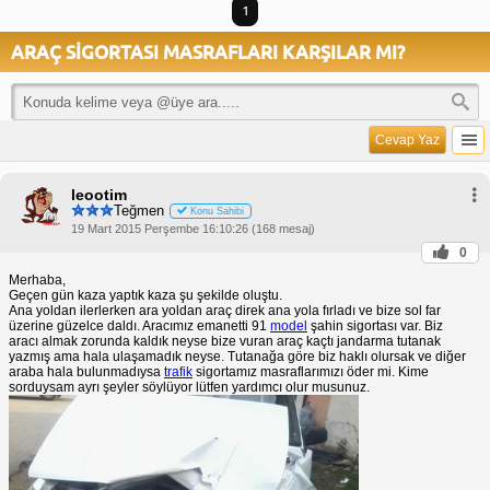
1
ARAÇ SİGORTASI MASRAFLARI KARŞILAR MI?
Cevap Yaz
leootim
Teğmen
Konu Sahibi
19 Mart 2015 Perşembe 16:10:26 (168 mesaj)
0
Merhaba,
Geçen gün kaza yaptık kaza şu şekilde oluştu.
Ana yoldan ilerlerken ara yoldan araç direk ana yola fırladı ve bize sol far
üzerine güzelce daldı. Aracımız emanetti 91
model
şahin sigortası var. Biz
aracı almak zorunda kaldık neyse bize vuran araç kaçtı jandarma tutanak
yazmış ama hala ulaşamadık neyse. Tutanağa göre biz haklı olursak ve diğer
araba hala bulunmadıysa
trafik
sigortamız masraflarımızı öder mi. Kime
sorduysam ayrı şeyler söylüyor lütfen yardımcı olur musunuz.