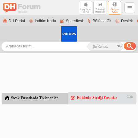
Uygulama
Teknoloji
Giriş ve
ile Aç
Haberleri
Kayıt
DH Portal
İndirim Kodu
Speedtest
Bölüme Git
Destek
Gizle
Editörün Seçtiği Fırsatlar
Sıcak Fırsatlarda Tıklananlar