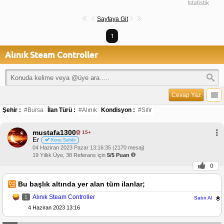
İstatistik
Sayfaya Git
1
Alınık Steam Controller
Cevap Yaz
Şehir :
#Bursa
İlan Türü :
#Alınık
Kondisyon :
#Sıfır
mustafa1300
15+
Er
Konu Sahibi
04 Haziran 2023 Pazar 13:16:35 (2170 mesaj)
19 Yıllık Üye, 38 Referans için
5/5 Puan
0
Bu başlık altında yer alan tüm ilanlar;
Alınık Steam Controller
1
Satın Al
4 Haziran 2023 13:16