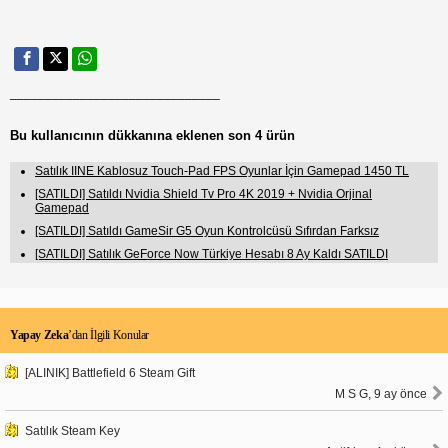
______________________________
Bu kullanıcının dükkanına eklenen son 4 ürün
Satılık IINE Kablosuz Touch-Pad FPS Oyunlar İçin Gamepad 1450 TL
[SATILDI] Satıldı Nvidia Shield Tv Pro 4K 2019 + Nvidia Orjinal
Gamepad
[SATILDI] Satıldı GameSir G5 Oyun Kontrolcüsü Sıfırdan Farksız
[SATILDI] Satılık GeForce Now Türkiye Hesabı 8 Ay Kaldı SATILDI
Yapay Zeka
’dan İlgili Konular
[ALINIK] Battlefield 6 Steam Gift
M S G, 9 ay önce
Satılık Steam Key