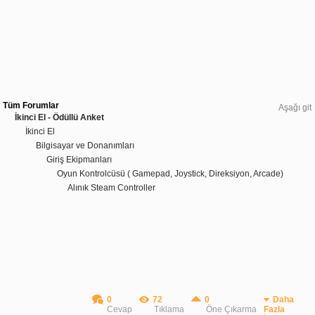
Tüm Forumlar
Aşağı git
İkinci El - Ödüllü Anket
İkinci El
Bilgisayar ve Donanımları
Giriş Ekipmanları
Oyun Kontrolcüsü ( Gamepad, Joystick, Direksiyon, Arcade)
Alınık Steam Controller
0
72
0
Daha
Cevap
Tıklama
Öne Çıkarma
Fazla