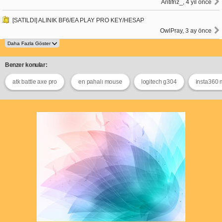
Antifriz_, 4 yıl önce
[SATILDI] ALINIK BF6/EA PLAY PRO KEY/HESAP
OwlPray, 3 ay önce
Benzer konular:
atk battle axe pro
en pahalı mouse
logitech g304
insta360 