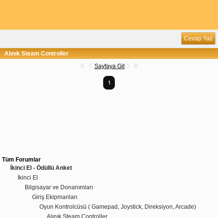
Cevap Yaz
Alınık Steam Controller
Sayfaya Git
1
Tüm Forumlar
İkinci El - Ödüllü Anket
İkinci El
Bilgisayar ve Donanımları
Giriş Ekipmanları
Oyun Kontrolcüsü ( Gamepad, Joystick, Direksiyon, Arcade)
Alınık Steam Controller