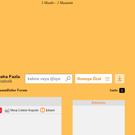
2 Misafir -
2 Masaüstü
aha Fazla
Konuya Özel
statistik
Favorilerime Ekle
onanımHaber Forum
Sayfa:
1
Konuyu Açandan
Reklamlar
Popüler Mesajlar
Mesaj Linkini Kopyala
Şikayet
Linkli Mesajlar
Yazdır
E-Posta Aboneliği
Konuyu Gizle