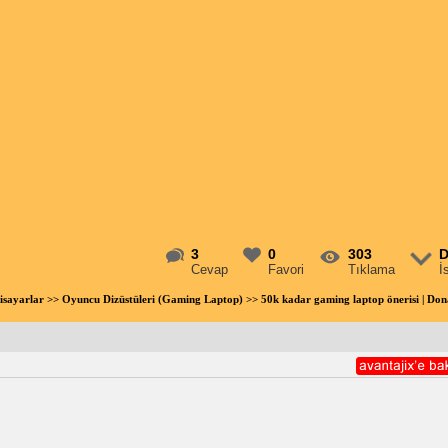
3
0
303
D
Cevap
Favori
Tıklama
İ
gisayarlar
>>
Oyuncu Dizüstüleri (Gaming Laptop)
>> 50k kadar gaming laptop önerisi | D