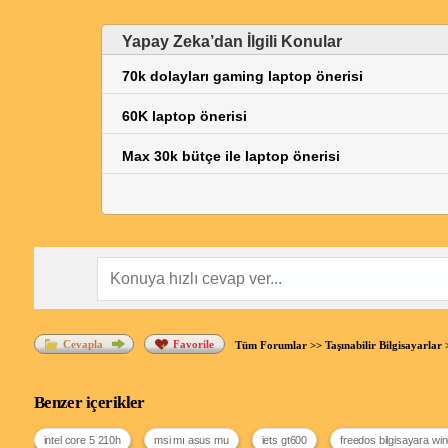
Yapay Zeka’dan İlgili Konular
70k dolayları gaming laptop önerisi
60K laptop önerisi
Max 30k bütçe ile laptop önerisi
Cevapla
Favorile
Tüm Forumlar
>>
Taşınabilir Bilgisayarlar
Benzer içerikler
intel core 5 210h
msi mı asus mu
iets gt600
freedos bilgisayara w