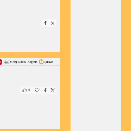
Mesaj Linkini Kopyala
Şikayet
|
|
0