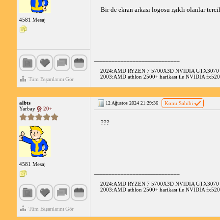
Bir de ekran arkası logosu ışıklı olanlar terc
4581 Mesaj
_____________________________
2024:AMD RYZEN 7 5700X3D NVİDİA GTX307
2003:AMD athlon 2500+ harikası ile NVİDİA fx520
Tüm Başarılarını Gör
albts
12 Ağustos 2024 21:29:36
Konu Sahibi
Yarbay
20+
???
4581 Mesaj
_____________________________
2024:AMD RYZEN 7 5700X3D NVİDİA GTX307
2003:AMD athlon 2500+ harikası ile NVİDİA fx520
Tüm Başarılarını Gör