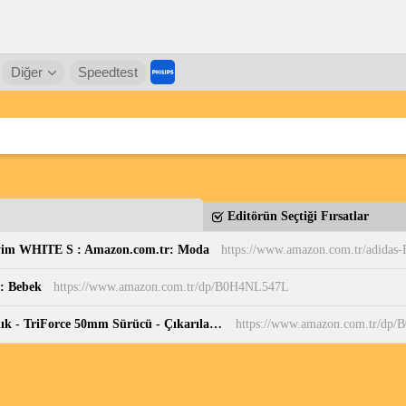
Diğer
Speedtest
Editörün Seçtiği Fırsatlar
yim WHITE S : Amazon.com.tr: Moda
r: Bebek
https://www.amazon.com.tr/dp/B0H4NL547L
Razer BlackShark V3 - Kablosuz E-Spor Kulaklık - TriForce 50mm Sürücü - Çıkarılabilir Geniş Bant Mikrofon - THX Spatial Audio - Kablosuz 2,4 GHz & Bluetooth - FPS Profilleri - PC/Mac | Siyah : Amazon.com.tr: Bilgisayar
https://www.amazon.com.tr/dp