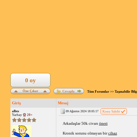
0 oy
Öne Çıkar
Cevapla
Tüm Forumlar
>>
Taşınabilir Bil
Giriş
Mesaj
albts
09 Ağustos 2024 18:05:17
Konu Sahibi
Yarbay
20+
Arkadaşlar 50k civarı 
öneri
Kronik sorunu olmayan bir 
cihaz