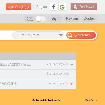
Yeni Kayıt
Üye Girişi
Bağlan
Koyu
İletişim
Reklam
Destek
Tema
Tüm Forumlar
Şimdi Ara
7 sa. önce paylaşıldı
https://www.amazon.com.tr/adidas-Erkek-JACKET-Ceket-WHITE/dp/B0DPBMQX1P
3 sa. önce paylaşıldı
3 sa. önce paylaşıldı
/B0F93VMJ93
Bu Konudaki Kullanıcılar:
Daha Az