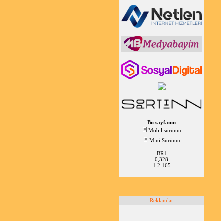
Bu sayfanın
Mobil sürümü
Mini Sürümü
BR1
0,328
1.2.165
Reklamlar