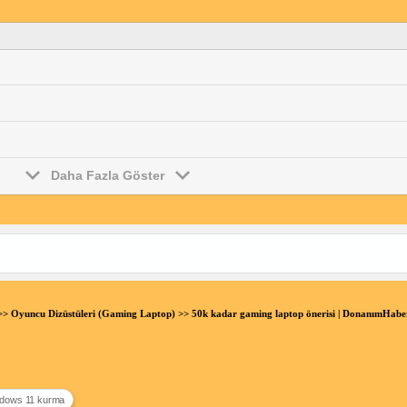
Daha Fazla Göster
>>
Oyuncu Dizüstüleri (Gaming Laptop)
>> 50k kadar gaming laptop önerisi | DonanımHab
indows 11 kurma