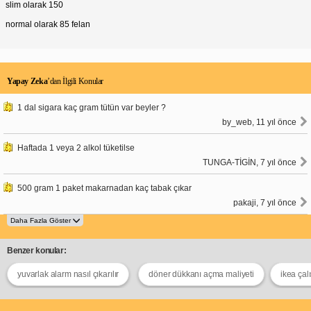
slim olarak 150
Daha küçük boyutlu sigara kağıdı kullanılması,
daha fazla sigara sarılmasını sağlayacaktır.
normal olarak 85 felan
25 Gr Tütünden Kaç Tek Sigara Çıkar?
50 gram tütün ile kaç sigara elde edilebileceğinden
yola çıkarak, 25 gram tütün ile yaklaşık
50-75 adet
sigara sarılabilir. Ancak, yine de tütünün kalitesi ve
diğer faktörler sigara sayısını etkileyecektir.
Yapay Zeka
’dan İlgili Konular
Sigara içmenin ciddi sağlık riskleri taşıdığını
unutmamak önemlidir. Sigara içmek, kanser, kalp
1 dal sigara kaç gram tütün var beyler ?
hastalığı ve diğer sağlık sorunlarına yol açabilir.
by_web, 11 yıl önce
Sigara içmiyorsanız, başlamayın. Sigara içiyorsanız,
bırakmak için yardım alın.
Haftada 1 veya 2 alkol tüketilse
TUNGA-TİGİN, 7 yıl önce
500 gram 1 paket makarnadan kaç tabak çıkar
pakaji, 7 yıl önce
Benzer konular:
yuvarlak alarm nasıl çıkarılır
döner dükkanı açma maliyeti
ikea çal