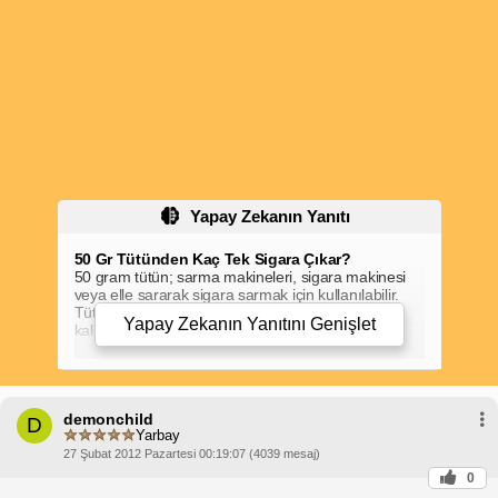
Yapay Zekanın Yanıtı
50 Gr Tütünden Kaç Tek Sigara Çıkar?
50 gram tütün; sarma makineleri, sigara makinesi
veya elle sararak sigara sarmak için kullanılabilir.
Tütünden kaç adet sigara elde edeceğin, tütünün
Yapay Zekanın Yanıtını
Genişlet
kalitesine, sarma sıklığına ve sigara kağıdının
boyutuna bağlıdır.
Ortalama olarak, 50 gram tütün ile yaklaşık
100-150
adet
sigara sarılabilir. Ancak, bu sayı yukarıda
belirtilen faktörlere bağlı olarak değişebilir. Örneğin:
demonchild
Marlboro Roll 50
gibi makine ile sarılmış
D
sigaralarda, 50 gram tütün ile yaklaşık
120-140
Yarbay
adet
sigara elde edilir.
27 Şubat 2012 Pazartesi 00:19:07 (4039 mesaj)
Elle sarılmış sigaralarda, tütünü daha sıkı veya
0
daha gevşek sardığına bağlı olarak 50 gram tütün
ile
100-160 adet
sigara sarılabilir.