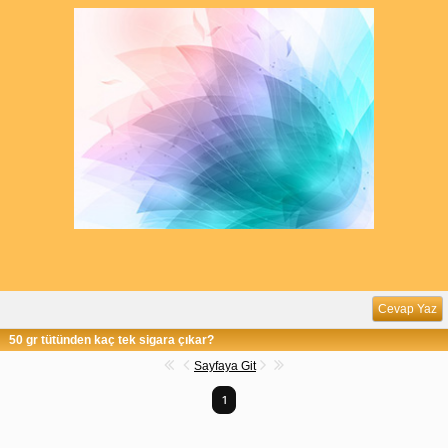
Cevap Yaz
50 gr tütünden kaç tek sigara çıkar?
Sayfaya Git
1