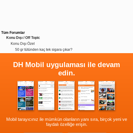
Tüm Forumlar
Konu Dışı / Off Topic
Konu Dışı Özel
50 gr tütünden kaç tek sigara çıkar?
DH Mobil uygulaması ile devam
edin.
Mobil tarayıcınız ile mümkün olanların yanı sıra, birçok yeni ve
faydalı özelliğe erişin.