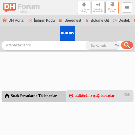
Uygulama
Teknoloji
Giriş ve
ile Aç
Haberleri
Kayıt
DH Portal
İndirim Kodu
Speedtest
Bölüme Git
Destek
Gizle
Editörün Seçtiği Fırsatlar
Sıcak Fırsatlarda Tıklananlar