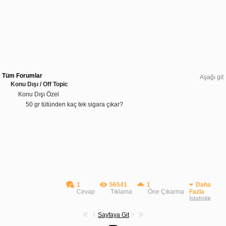
Tüm Forumlar
Aşağı git
Konu Dışı / Off Topic
Konu Dışı Özel
50 gr tütünden kaç tek sigara çıkar?
1
56541
1
Daha
Cevap
Tıklama
Öne Çıkarma
Fazla
İstatistik
Sayfaya Git