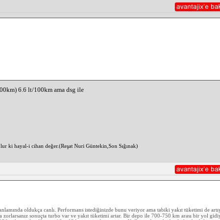
200km) 6.6 lt/100km ama dsg ile
ur ki hayal-i cihan değer.(Reşat Nuri Güntekin,Son Sığınak)
anlamında oldukça canlı. Performans istediğinizde bunu veriyor ama tabiki yakıt tüketimi de artıy
a zorlarsanız sonuçta turbo var ve yakıt tüketimi artar. Bir depo ile 700-750 km arası bir yol gid