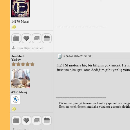
1.2 TSI motor, günlük kullanıma uygun, güvenilir ve güçl
beslemesi sayesinde düşük devirlerde bile yüksek tork ür
Genel olarak, 1.2 TSI motor, performans ve yakıt verimlil
14170 Mesaj
_____________________________
Tüm Başarılarını Gör
JanKlod
12 Şubat 2014 23:36:30
Yarbay
1.2 TSI motorla hiç bir bilgim yok ancak 1.2 mo
fırsatım olmuştu. ama dediğim gibi yanlış yön
4968 Mesaj
_____________________________
Bir mimar; en iyi tasarımını henüz yapmamıştır ve ge
Beni görmek demek mutlaka yüzümü görmek değildir.