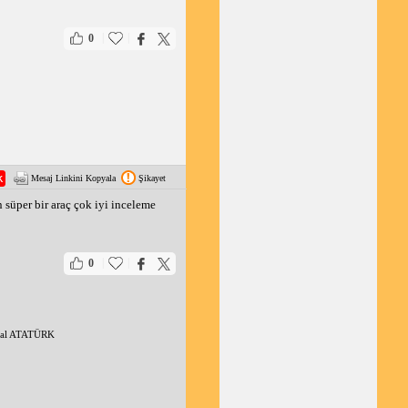
ler. Motorun turbo
|
|
0
Mesaj Linkini Kopyala
Şikayet
n süper bir araç çok iyi inceleme
|
|
0
emal ATATÜRK