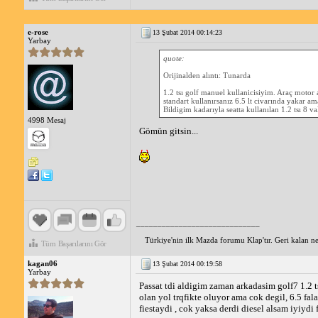
e-rose
13 Şubat 2014 00:14:23
Yarbay
quote:
Orijinalden alıntı: Tunarda
1.2 tsı golf manuel kullanicisiyim. Araç motor 
standart kullanırsanız 6.5 lt civarında yakar am
Bildigim kadarıyla seatta kullanılan 1.2 tsı 8 v
4998 Mesaj
Gömün gitsin...
_____________________________
Türkiye'nin ilk Mazda forumu Klap'tır. Geri kalan ne 
Tüm Başarılarını Gör
kagan06
13 Şubat 2014 00:19:58
Yarbay
Passat tdi aldigim zaman arkadasim golf7 1.2 ts
olan yol trqfikte oluyor ama cok degil, 6.5 fal
fiestaydi , cok yaksa derdi diesel alsam iyiydi f