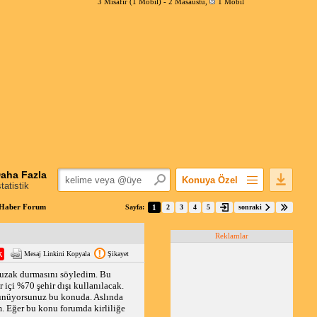
3 Misafir (1 Mobil) -
2 Masaüstü
,
1 Mobil
aha Fazla
Konuya Özel
statistik
Favorilerime Ekle
ımHaber Forum
Sayfa:
1
2
3
4
5
sonraki
Konuyu Açandan
Reklamlar
Popüler Mesajlar
Mesaj Linkini Kopyala
Şikayet
Linkli Mesajlar
uzak durmasını söyledim. Bu
Yazdır
 içi %70 şehir dışı kullanılacak.
E-Posta Aboneliği
şünüyorsunuz bu konuda. Aslında
. Eğer bu konu forumda kirliliğe
Konuyu Gizle