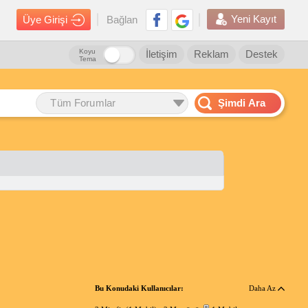
Yeni Kayıt
Üye Girişi
Bağlan
Koyu
İletişim
Reklam
Destek
Tema
Tüm Forumlar
Şimdi Ara
Bu Konudaki Kullanıcılar:
Daha Az