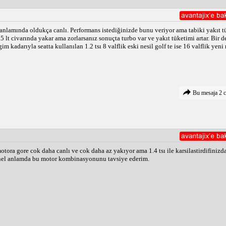
 anlamında oldukça canlı. Performans istediğinizde bunu veriyor ama tabiki yakıt tük
5 lt civarında yakar ama zorlarsanız sonuçta turbo var ve yakıt tüketimi artar. Bir d
m kadarıyla seatta kullanılan 1.2 tsı 8 valflik eski nesil golf te ise 16 valflik yen
Bu mesaja 2 c
otora gore cok daha canlı ve cok daha az yakıyor ama 1.4 tsı ile karsilastirdifinizd
Genel anlamda bu motor kombinasyonunu tavsiye ederim.