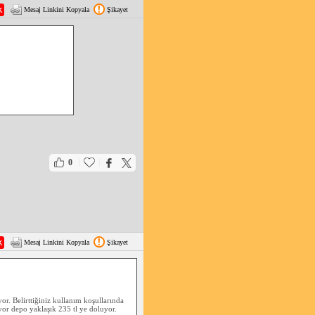
Mesaj Linkini Kopyala
Şikayet
|
|
0
Mesaj Linkini Kopyala
Şikayet
or. Belirttiğiniz kullanım koşullarında
iyor depo yaklaşık 235 tl ye doluyor.