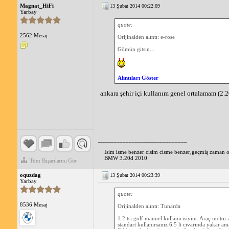
Magnat_HiFi
13 Şubat 2014 00:22:09
Yarbay
quote:
2562 Mesaj
Orijinalden alıntı: e-rose
Gömün gitsin...
Alıntıları Göster
ankara şehir içi kullanım genel ortalamam (2.
_____________________________
İsim isme benzer cisim cisme benzer,geçmiş zaman ol
BMW 3.20d 2010
Tüm Başarılarını Gör
oquzdag
13 Şubat 2014 00:23:39
Yarbay
quote:
8536 Mesaj
Orijinalden alıntı: Tunarda
1.2 tsı golf manuel kullanicisiyim. Araç motor 
standart kullanırsanız 6.5 lt civarında yakar am