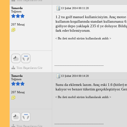
Tüm Başarılarını Gör
Tunarda
13 Şubat 2014 00:11:20
Teğmen
1.2 tsı golf manuel kullanicisiyim. Araç motor
kullanım koşullarında standart kullanırsanız 6.
207 Mesaj
gidiyor depo yaklaşık 235 tl ye doluyor. Bildigi
fark eder bilemiyorum.
< Bu ileti mobil sürüm kullanılarak atıldı >
_____________________________
Tüm Başarılarını Gör
Tunarda
13 Şubat 2014 00:14:20
Teğmen
Sunu da eklemek lazım. Araç eski 1.6 (hitler) m
kalıyor ve benzer tüketim gerçekleştiriyor. 
207 Mesaj
< Bu ileti mobil sürüm kullanılarak atıldı >
_____________________________
Tüm Başarılarını Gör