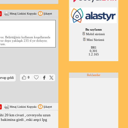
Mesaj Linkini Kopyala
Şikayet
Bu sayfanın
Mobil sürümü
or. Belirttiğiniz kullanım koşullarında
Mini Sürümü
iyor depo yaklaşık 235 tl ye doluyor.
orum.
BR1
0,301
1.2.165
Reklamlar
|
|
0
evap geldi
Mesaj Linkini Kopyala
Şikayet
gahi 20 km civari , cevreyolu uzun
bakimina girdi , eski arqci lpg