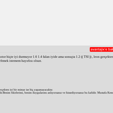
ü bir motordur. Şehir içi ve otoyol sürüşlerinde iyi bir performans sergi
etir, bu da hızlanmayı kolaylaştırır.
iği arasında iyi bir denge sunan, kullanışlı bir motordur.
tor hiçte iyi durmuyor 1.6 1.4 falan iyide ama sonuçta 1.2 (( TSI )) , leon gerçekte
eltmek istemem hayırlısı olsun.
rçekten iyi bir mimar ise hiç yapamayacaktır.
Benim fikirlerimi, benim duygularımı anlıyorsanız ve hissediyorsanız bu kafidir. Mustafa K