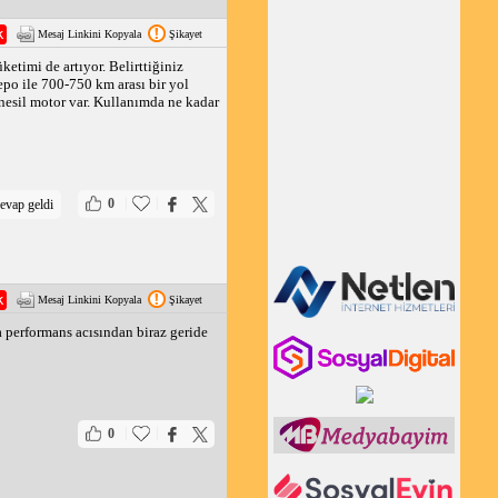
Mesaj Linkini Kopyala
Şikayet
etimi de artıyor. Belirttiğiniz
epo ile 700-750 km arası bir yol
i nesil motor var. Kullanımda ne kadar
|
|
0
evap geldi
Mesaj Linkini Kopyala
Şikayet
a performans acısından biraz geride
|
|
0