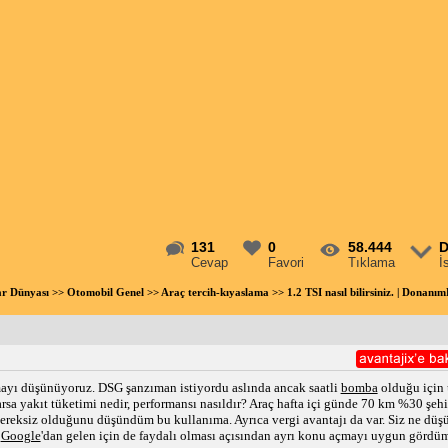
131
0
58.444
D
Cevap
Favori
Tıklama
İ
ar Dünyası
>>
Otomobil Genel
>>
Araç tercih-kıyaslama
>> 1.2 TSI nasıl bilirsiniz. | Donan
ayı düşünüyoruz. DSG şanzıman istiyordu aslında ancak saatli
bomba
olduğu için 
sa yakıt tüketimi nedir, performansı nasıldır? Araç hafta içi günde 70 km %30 şehir
gereksiz olduğunu düşündüm bu kullanıma. Ayrıca vergi avantajı da var. Siz ne dü
k
Google
'dan gelen için de faydalı olması açısından ayrı konu açmayı uygun gördüm