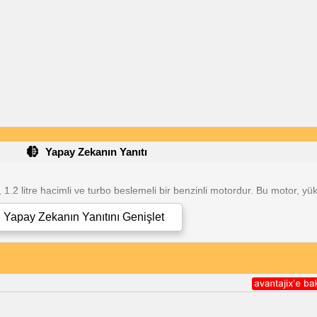
Yapay Zekanın Yanıtı
 1.2 litre hacimli ve turbo beslemeli bir benzinli motordur. Bu motor, 
Yapay Zekanın Yanıtını
Genişlet
1.2 litre hacimli dört silindirli bir motordur.
Turbo beslemelidir, bu da daha fazla güç ve tork üretir.
105 beygir güç ve 175 Nm tork üretir.
Yaklaşık 5 litre/100 km yakıt tüketimine sahiptir.
Euro 6 emisyon standartlarına uygundur.
ullanıcılar, motorun gücünden, yakıt verimliliğinden ve rafine çalışma
ızlarda motor gürültüsünün fazla olduğunu belirtmektedir.