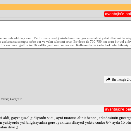
anlamında oldukça canlı. Performans istediğinizde bunu veriyor ama tabiki yakıt tüketimi de artıy
a zorlarsanız sonuçta turbo var ve yakıt tüketimi artar. Bir depo ile 700-750 km arası bir yol gid
alflik eski nesil golf te ise 16 valflik yeni nesil motor var. Kullanımda ne kadar fark eder bilemiy
Bu mesaja 2 c
varsa; Garaj'dır.
i aldi, gayet guzel gidiyordu s.ici , ayni motorsa alinir bence , arkadasimin guzer
an yakiyordu yol bilgisayarina gore , yakittan sikayeti yoktu cunku 6-7 ayda 15 bin 
alan diye ;)