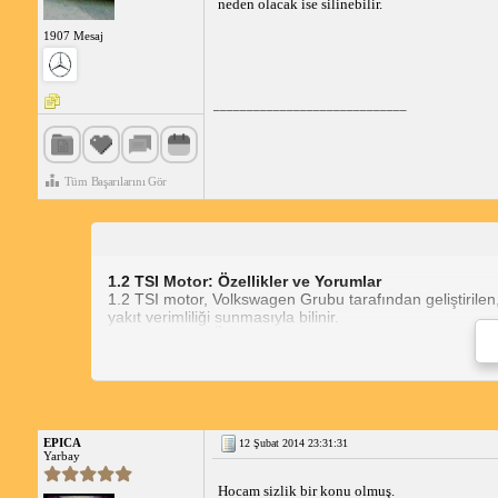
neden olacak ise silinebilir.
1907 Mesaj
_____________________________
Tüm Başarılarını Gör
1.2 TSI Motor: Özellikler ve Yorumlar
1.2 TSI motor, Volkswagen Grubu tarafından geliştirilen,
yakıt verimliliği sunmasıyla bilinir.
1.2 TSI Motor Özellikleri
1.2 TSI Motor Yorumları
EPICA
12 Şubat 2014 23:31:31
1.2 TSI motor, genellikle olumlu yorumlar almaktadır. K
Yarbay
kalmaktadır. Ancak bazı kullanıcılar, özellikle yüksek h
Hocam sizlik bir konu olmuş.
1.2 TSI Motor Nasıl?