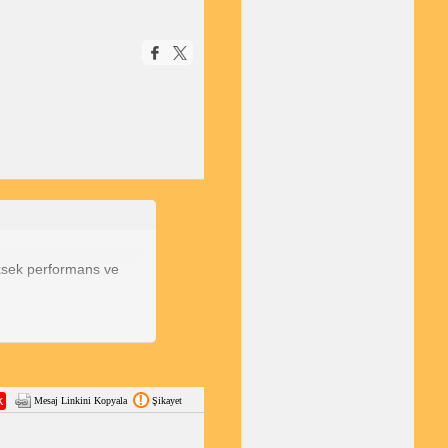
yüksek performans ve
Mesaj Linkini Kopyala
Şikayet
 şeklinden memnun