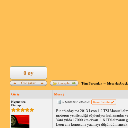
0 oy
Öne Çıkar
Cevapla
Tüm Forumlar
>>
Motorlu Araçl
Giriş
Mesaj
Hypnotica
12 Şubat 2014 23:22:59
Konu Sahibi
Binbaşı
Bir arkadaşıma 2013 Leon 1.2 TSI Manuel alm
motorun yenilendiği söyleniyor kullananlar var
Yani yılda 17000 km civarı. 1.6 TDI almanın 
Leon ana konusuna yazmayı düşündüm anca