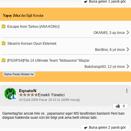
Buna gelen
1 yanıtı gör.
Yapay Zeka
’dan İlgili Konular
Escape from Tarkov [ANA KONU]
OKAN85, 3 ay önce
Steam'e Korsan Oyun Eklemek
BenBne, 6 yıl önce
[PS3/PS4]Fifa 14 Ultimate Team ''İddiaasına'' Maçlar
Batuhangs93, 12 yıl önce
EqnatoN
Emekli Yönetici
20 Eylül 2009 Pazar 18:10:11 (6089 mesaj)
0
Gamertag'lar ancak hile vs.. yaparsaniz eger MS tarafindan banlanir.Yeni ban
dalgasi hakkinda suan icin bir bilgi yok ama belli olmaz tabi.
Buna gelen
2 yanıtı gör.