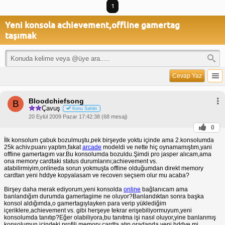
1
Yeni konsola achievement,offline gamertag
taşımak
Cevap Yaz
Bloodchiefsong
B
Çavuş
Konu Sahibi
20 Eylül 2009 Pazar 17:42:38 (68 mesaj)
0
İlk konsolum çabuk bozulmuştu,pek birşeyde yoktu içinde ama 2.konsolumda
25k achiv.puanı yaptım,fakat
arcade
modeldi ve nette hiç oynamamıştım,yani
offline gamertagım var.Bu konsolumda bozuldu.Şimdi pro jasper alıcam,ama
ona memory cardtaki status durumlarını;achievement vs.
atabilirmiyim,onlineda sorun yokmuşta offline olduğumdan direkt memory
cardtan yeni hddye kopyalasam ve recoverı seçsem olur mu acaba?
Birşey daha merak ediyorum,yeni konsolda
online
bağlanıcam ama
banlandığım durumda gamertagime ne oluyor?Banlandıktan sonra başka
konsol aldığımda,o gamertagıylayken para verip yüklediğim
içeriklere,achievement vs. gibi herşeye tekrar erişebiliyormuyum,yeni
konsolumda tanıtıp?Eğer olabiliyora,bu tanıtma işi nasıl oluyor,yine banlanmış
konsolumun içindeki profili memory cardta atıp,oradanda yeni hddye mi