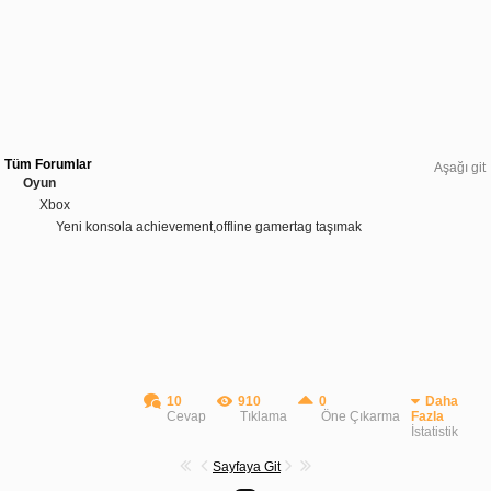
Tüm Forumlar
Aşağı git
Oyun
Xbox
Yeni konsola achievement,offline gamertag taşımak
10
910
0
Daha
Cevap
Tıklama
Öne Çıkarma
Fazla
İstatistik
Sayfaya Git