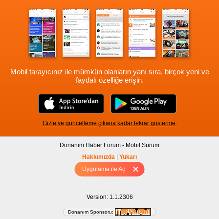
Mobil tarayıcınız ile mümkün olanların yanı sıra, birçok yeni ve
faydalı özelliğe erişin.
Gizle ve güncelleme çıkana kadar tekrar gösterme.
Donanım Haber Forum - Mobil Sürüm
Hakkımızda
|
Yukarı
Uygulama ile Aç
Tam sürüm için Tıklayınız
Version: 1.1.2306
Donanım Sponsoru: