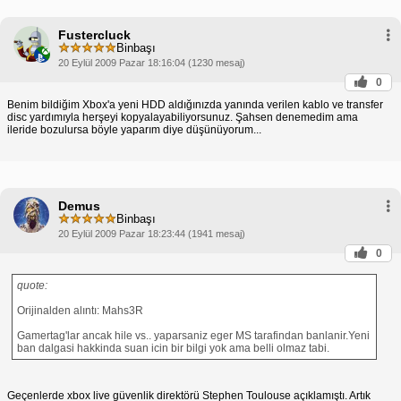
Fustercluck
Binbaşı
20 Eylül 2009 Pazar 18:16:04 (1230 mesaj)
0
Benim bildiğim Xbox'a yeni HDD aldığınızda yanında verilen kablo ve transfer
disc yardımıyla herşeyi kopyalayabiliyorsunuz. Şahsen denemedim ama
ileride bozulursa böyle yaparım diye düşünüyorum...
Demus
Binbaşı
20 Eylül 2009 Pazar 18:23:44 (1941 mesaj)
0
quote:
Orijinalden alıntı: Mahs3R
Gamertag'lar ancak hile vs.. yaparsaniz eger MS tarafindan banlanir.Yeni
ban dalgasi hakkinda suan icin bir bilgi yok ama belli olmaz tabi.
Geçenlerde xbox live güvenlik direktörü Stephen Toulouse açıklamıştı. Artık