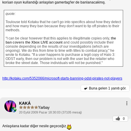
korsan oyun kullandığı anlaşılan gamertag'ler de banlanacakmış.
quote:
Toulouse told Kotaku that he can't go into specifics about how they detect
and how many they ban because they don't want to tip off pirates to their
methods.
"I can be clear however that this applies to illegitimate copies only,
the
ban covers the Xbox LIVE account
and could possibly include their
console depending on the results of our investigations (which are
ongoing). We do this from time to time with titles to combat piracy," he
wrote to Kotaku. "If a user happens to purchase a legit copy of Halo 3:
ODST early, then our problem is not with the user but the retailer who
broke the street date. Those individuals will not be punished."
http://kotaku.com/5352066/microsoft-starts-banning-odst-pirates-not-players
Buna gelen
1 yanıtı gör.
KAKÁ
Yarbay
20 Eylül 2009 Pazar 18:30:03 (37105 mesaj)
0
Anlaşılana kadar diğer nesile geçeceğiz