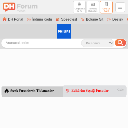
Uygulama
Teknoloji
Giriş ve
ile Aç
Haberleri
Kayıt
DH Portal
İndirim Kodu
Speedtest
Bölüme Git
Destek
Gizle
Editörün Seçtiği Fırsatlar
Sıcak Fırsatlarda Tıklananlar